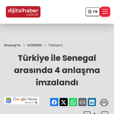
TR
Anasayfa
GÜNDEM
Türkiye ile
Senegal
Türkiye ile Senegal
arasında
4
anlaşma
arasında 4 anlaşma
imzalandı
imzalandı