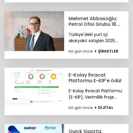
sahibi oldu. Ödüller 28
Ekim'de Paris'te verilecek.
Mehmet Abbasoğlu:
Petrol Ofisi Grubu 18.
kez zirvede
Türkiye'deki yurt içi
akaryakıt satışları 2025
yılında 34,5 milyon tona
bir gün önce
ŞİRKETLER
yükseldi. Petrol Ofisi
Grubu, yurt içi toplam
satışlarda 2025 yılını da
zirvede kapattı.
E-Kolay İhracat
Platformu E-KİP'e ödül
E-Kolay İhracat Platformu
(E-KİP), Verimlilik Proje
Ödülleri'nin "Kamu-Dijital
bir gün önce
DİJİTAL
Dönüşüm" kategorisinde
birincilik ödülüne layık
görüldü.
Quick Sigorta,