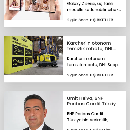
Galaxy Z serisi, üç farklı
marketlerde
modelle katlanabilir cihaz
deneyiminde yeni bir
2 gün önce
ŞİRKETLER
sayfa açıyor.
Kärcher'in otonom
temizlik robotu, DHL
depolarında çalışıyor
Kärcher'in otonom
temizlik robotu, DHL Supply
Chain Türkiye depolarında
2 gün önce
ŞİRKETLER
göreve başladı.
Ümit Helva, BNP
Paribas Cardif Türkiye
GMY görevine atandı
BNP Paribas Cardif
Türkiye’nin Verimlilik,
Teknoloji ve