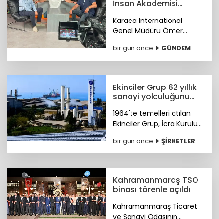
İnsan Akademisi
program serisi
Karaca International
Youtube'de
Genel Müdürü Ömer
Barbaros Yis, YouTube'da
bir gün önce
GÜNDEM
başlattığı 'İnsan Akademisi'
programının gelirleriyle bir
burs fonu oluşturmayı
hedefliyor.
Ekinciler Grup 62 yıllık
sanayi yolculuğunu
gururla kutluyor
1964'te temelleri atılan
Ekinciler Grup, İcra Kurulu
Başkanı Haluk Ekinci'nin
bir gün önce
ŞİRKETLER
mesajıyla 62 yıllık köklü
sanayi mirasını ve küresel
vizyonunu gururla paylaştı.
Kahramanmaraş TSO
binası törenle açıldı
Kahramanmaraş Ticaret
ve Sanayi Odasının