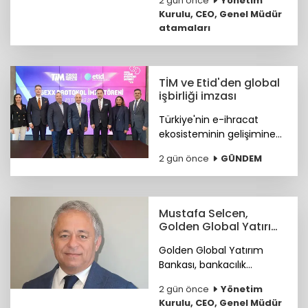
2 gün önce
Yönetim
Operasyondan Sorumlu
Kurulu, CEO, Genel Müdür
Genel Müdür Yardımcılığı
atamaları
görevine Ümit Helva
atandı.
TİM ve Etid'den global
işbirliği imzası
Türkiye'nin e-ihracat
ekosisteminin gelişimine
katkı sunmak ve
2 gün önce
GÜNDEM
ihracatçıların küresel
pazarlardaki rekabet
gücünü artırmak amacıyla
ETİD ile TİM arasında iş
Mustafa Selcen,
birliği protokolü imzalandı.
Golden Global Yatırım
Bankası YKÜ oldu
Golden Global Yatırım
Bankası, bankacılık
sektöründe 25 yılı aşkın
2 gün önce
Yönetim
deneyime sahip Mustafa
Kurulu, CEO, Genel Müdür
Selcen’i Yönetim Kurulu