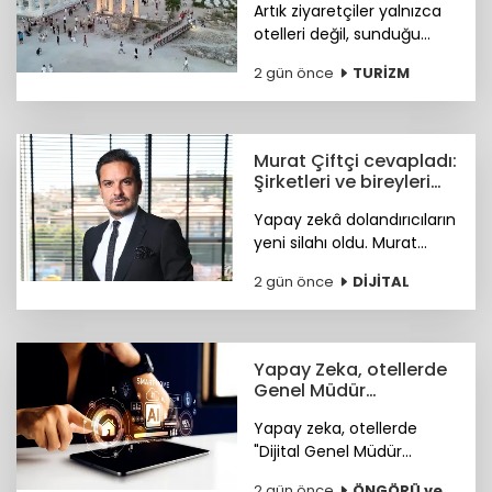
Artık ziyaretçiler yalnızca
otelleri değil, sunduğu
tarihi, doğal güzellikleri,
2 gün önce
TURİZM
sosyal yaşamı ve fiyat-
performans avantajıyla
öne çıkan ilçeleri tercih
ediyor.
Murat Çiftçi cevapladı:
Şirketleri ve bireyleri
bekleyen siber riskler
Yapay zekâ dolandırıcıların
neler?
yeni silahı oldu. Murat
Çiftçi, şirketleri ve bireyleri
2 gün önce
DİJİTAL
bekleyen siber riskler
neler? sorusunu cevapladı.
Yapay Zeka, otellerde
Genel Müdür
Yardımcısı olmaya
Yapay zeka, otellerde
hazırlanıyor
"Dijital Genel Müdür
Yardımcısı" olmaya
2 gün önce
ÖNGÖRÜ ve