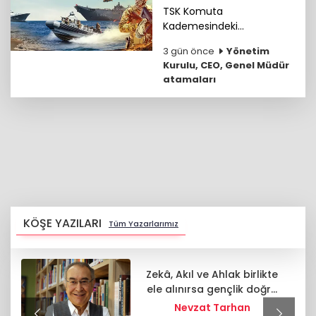
belirlendi
TSK Komuta
Kademesindeki
Komutanların özgeçmişleri
3 gün önce
Yönetim
haberimizde...
Kurulu, CEO, Genel Müdür
atamaları
KÖŞE YAZILARI
Tüm Yazarlarımız
Zekâ, Akıl ve Ahlak birlikte
ele alınırsa gençlik doğru
hedefe uçar
Nevzat Tarhan