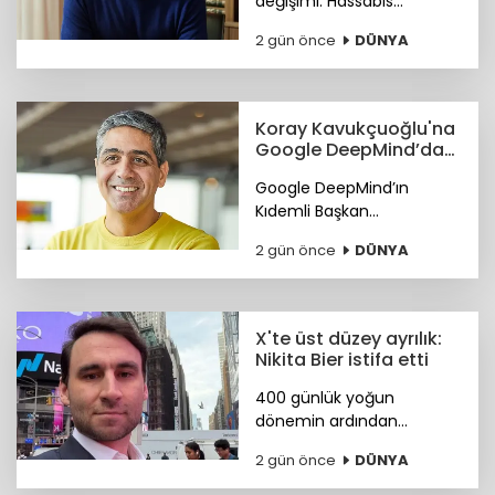
değişimi: Hassabis
CEO’luğu bıraktı.
2 gün önce
DÜNYA
Koray Kavukçuoğlu'na
Google DeepMind’da
önemli görev
Google DeepMind’ın
Kıdemli Başkan
Yardımcılığı görevine Türk
2 gün önce
DÜNYA
bilim insanı Koray
Kavukçuoğlu getirildi.
X'te üst düzey ayrılık:
Nikita Bier istifa etti
400 günlük yoğun
dönemin ardından
görevini devreden Bier,
2 gün önce
DÜNYA
şirkette danışman olarak
kalacak. Yerine tasarım ve