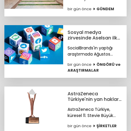
(KMTSO) 6 Şubat
bir gün önce
GÜNDEM
depremlerinin ardından
yeniden inşa edilen yeni
hizmet binası düzenlenen
törenle hizmete açıldı.
Sosyal medya
zirvesinde Aselsan ilk
sırada
SocialBrands'in yaptığı
araştırmada Ağustos
ayında sosyal medyanın ilk
bir gün önce
ÖNGÖRÜ ve
üçü Aselsan, MKE ve tabii
ARAŞTIRMALAR
oldu.
AstraZeneca
Türkiye'nin yan haklar
yaklaşımına
AstraZeneca Türkiye,
uluslararası ödül
küresel 11. Stevie Büyük
İşverenler Ödülleri'nde
bir gün önce
ŞİRKETLER
Bronz Stevie Ödülü'nün