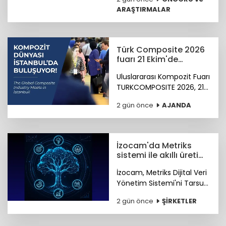
hazırlanıyor.
ARAŞTIRMALAR
Türk Composite 2026
fuarı 21 Ekim'de
başlıyor
Uluslararası Kompozit Fuarı
TURKCOMPOSITE 2026, 21-
23 Ekim 2026 tarihlerinde
2 gün önce
AJANDA
İstanbul Fuar Merkezi’nde
düzenlenecek.
İzocam'da Metriks
sistemi ile akıllı üretim
dönemi başladı
İzocam, Metriks Dijital Veri
Yönetim Sistemi'ni Tarsus
Tesisinde devreye alarak
2 gün önce
ŞİRKETLER
akıllı üretim dönemini
başlattı. Böylelikle üretim
sahasındaki tüm veriler