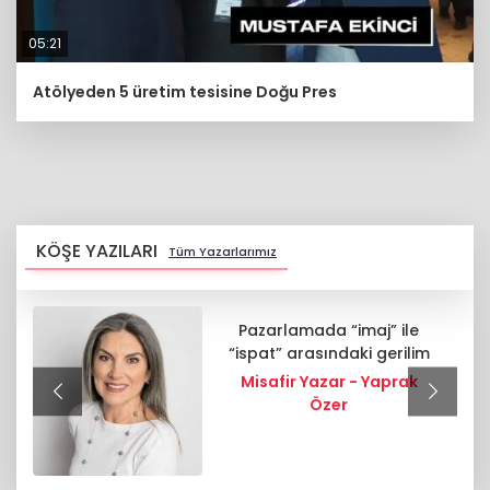
05:21
Atölyeden 5 üretim tesisine Doğu Pres
KÖŞE YAZILARI
Tüm Yazarlarımız
Zekâ, Akıl ve Ahlak birlikte
m
ele alınırsa gençlik doğru
hedefe uçar
Nevzat Tarhan