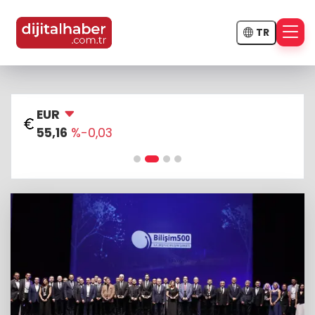
TR
Altın
6.628,25
%-0,48