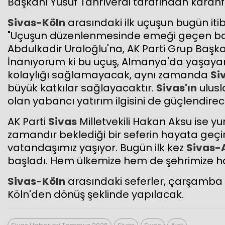
Başkanı Yusuf Tanrıverdi tarafından karanfil
Sivas-Köln
arasındaki ilk uçuşun bugün itib
"Uçuşun düzenlenmesinde emeği geçen baş
Abdulkadir Uraloğlu'na, AK Parti Grup Başk
İnanıyorum ki bu uçuş, Almanya'da yaşayan
kolaylığı sağlamayacak, aynı zamanda
Si
büyük katkılar sağlayacaktır.
Sivas'ın
ulusl
olan yabancı yatırım ilgisini de güçlendirecek
AK Parti
Sivas
Milletvekili Hakan Aksu ise y
zamandır beklediği bir seferin hayata geçi
vatandaşımız yaşıyor. Bugün ilk kez
Sivas-
başladı. Hem ülkemize hem de şehrimize ha
Sivas-Köln
arasındaki seferler, çarşamb
Köln'den dönüş şeklinde yapılacak.