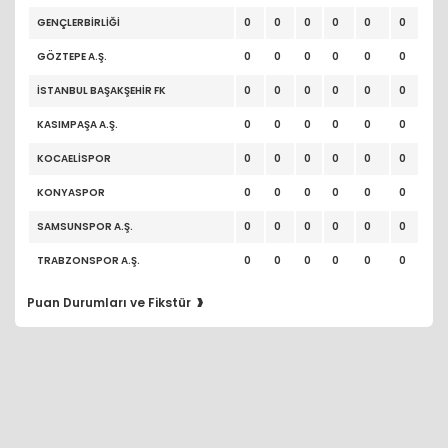
GENÇLERBİRLİĞİ
0
0
0
0
0
0
GÖZTEPE A.Ş.
0
0
0
0
0
0
İSTANBUL BAŞAKŞEHİR FK
0
0
0
0
0
0
KASIMPAŞA A.Ş.
0
0
0
0
0
0
KOCAELİSPOR
0
0
0
0
0
0
KONYASPOR
0
0
0
0
0
0
SAMSUNSPOR A.Ş.
0
0
0
0
0
0
TRABZONSPOR A.Ş.
0
0
0
0
0
0
›
Puan Durumları ve Fikstür