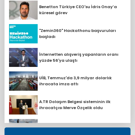
Benetton Türkiye CEO'su İdris Onay’a
küresel görev
"Zemin360" Hackathonu başvuruları
başladı
İnternetten alışveriş yapanların oranı
yüzde 56'ya ulaştı
UİB, Temmuz'da 3,9 milyar dolarlık
ihracata imza attı
A.TR Dolaşım Belgesi sisteminin ilk
ihracatçısı Merve Özçelik oldu
Zimbabve'nin lityum ihracatında yüzde
230 artış