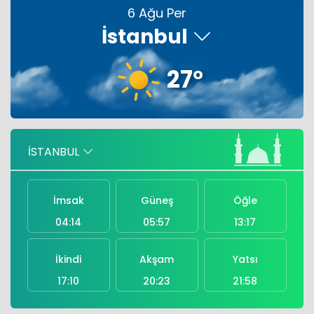
6 Ağu Per
İstanbul
LGS yerleştirme sonuçları açıklandı
27°
THY, ilk yarıda 18,8 milyar lira kar etti
Aselsan 6 aylık cirosunu duyurdu
İSTANBUL
İmsak
Güneş
Öğle
04:14
05:57
13:17
İkindi
Akşam
Yatsı
17:10
20:23
21:58