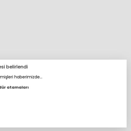
 belirlendi
şleri haberimizde...
dür atamaları