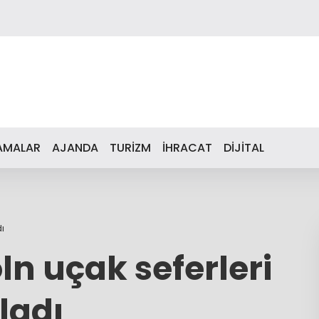
AMALAR
AJANDA
TURİZM
İHRACAT
DİJİTAL
ı
ln uçak seferleri
ladı