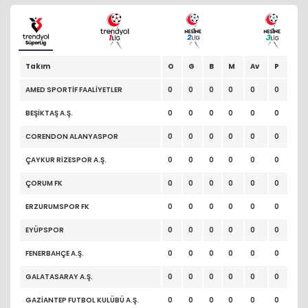
Takım
O
G
B
M
Av
P
AMED SPORTİF FAALİYETLER
0
0
0
0
0
0
BEŞİKTAŞ A.Ş.
0
0
0
0
0
0
CORENDON ALANYASPOR
0
0
0
0
0
0
ÇAYKUR RİZESPOR A.Ş.
0
0
0
0
0
0
ÇORUM FK
0
0
0
0
0
0
ERZURUMSPOR FK
0
0
0
0
0
0
EYÜPSPOR
0
0
0
0
0
0
FENERBAHÇE A.Ş.
0
0
0
0
0
0
GALATASARAY A.Ş.
0
0
0
0
0
0
GAZİANTEP FUTBOL KULÜBÜ A.Ş.
0
0
0
0
0
0