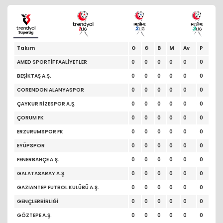
Takım
O
G
B
M
Av
P
AMED SPORTİF FAALİYETLER
0
0
0
0
0
0
BEŞİKTAŞ A.Ş.
0
0
0
0
0
0
CORENDON ALANYASPOR
0
0
0
0
0
0
ÇAYKUR RİZESPOR A.Ş.
0
0
0
0
0
0
ÇORUM FK
0
0
0
0
0
0
ERZURUMSPOR FK
0
0
0
0
0
0
EYÜPSPOR
0
0
0
0
0
0
FENERBAHÇE A.Ş.
0
0
0
0
0
0
GALATASARAY A.Ş.
0
0
0
0
0
0
GAZİANTEP FUTBOL KULÜBÜ A.Ş.
0
0
0
0
0
0
GENÇLERBİRLİĞİ
0
0
0
0
0
0
GÖZTEPE A.Ş.
0
0
0
0
0
0