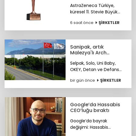
yaklaşımına
AstraZeneca Türkiye,
uluslararası ödül
küresel 11. Stevie Büyük
İşverenler Ödülleri'nde
6 saat önce
ŞİRKETLER
Bronz Stevie Ödülü'nün
sahibi oldu. Ödüller 28
Ekim'de Paris'te verilecek.
Sanipak, artık
Malezya'lı Arch
Peninsula şirketinin
Selpak, Solo, Uni Baby,
OKEY, Detan ve Defans
gibi markaları bünyesinde
bir gün önce
ŞİRKETLER
bulunduran Sanipak
resmen Arch Peninsula
bünyesine katıldı.
Google’da Hassabis
CEO’luğu bıraktı
Google’da bayrak
değişimi: Hassabis
CEO’luğu bıraktı.