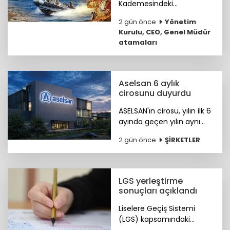
Kademesindeki
Komutanların özgeçmişleri
2 gün önce
Yönetim
haberimizde...
Kurulu, CEO, Genel Müdür
atamaları
Aselsan 6 aylık
cirosunu duyurdu
ASELSAN'ın cirosu, yılın ilk 6
ayında geçen yılın aynı
dönemine göre yüzde 25
2 gün önce
ŞİRKETLER
artışla 88,5 milyar liraya
ulaştı.
LGS yerleştirme
sonuçları açıklandı
Liselere Geçiş Sistemi
(LGS) kapsamındaki
yerleştirme sonuçları