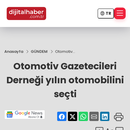
TR
Anasayfa
GÜNDEM
Otomotiv
Gazetecileri
Otomotiv Gazetecileri
Derneği yılın
otomobilini
seçti
Derneği yılın otomobilini
seçti