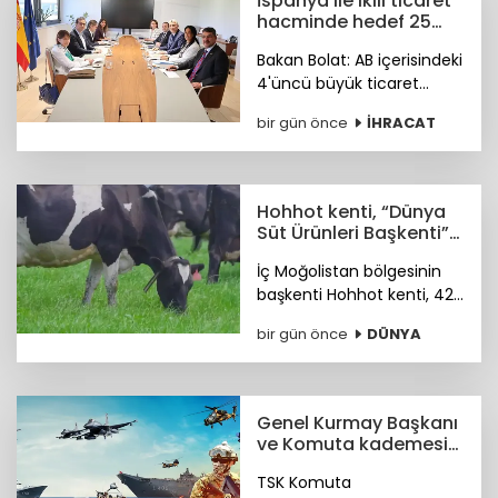
İspanya ile ikili ticaret
hacminde hedef 25
milyar dolar
Bakan Bolat: AB içerisindeki
4'üncü büyük ticaret
ortağımız olan İspanya ile
bir gün önce
İHRACAT
ikili ticaret hacmimizi orta
vadede yıllık 25 milyar
dolara ulaştırmayı
hedefliyoruz.
Hohhot kenti, “Dünya
Süt Ürünleri Başkenti”
ünvanı kazandı
İç Moğolistan bölgesinin
başkenti Hohhot kenti, 42
milyar ABD doları
bir gün önce
DÜNYA
büyüklüğündeki süt
ürünleri sektörüyle “Dünya
Süt Ürünleri Başkenti”
ünvanını kazandı.
Genel Kurmay Başkanı
ve Komuta kademesi
belirlendi
TSK Komuta