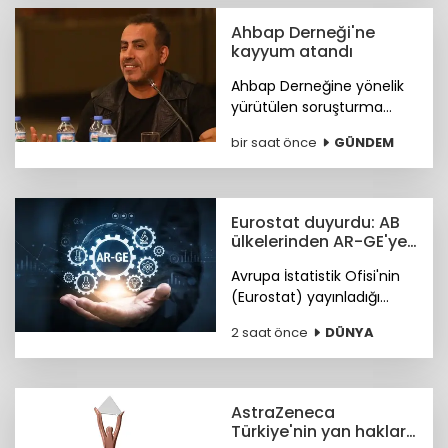
Ahbap Derneği'ne
kayyum atandı
Ahbap Derneğine yönelik
yürütülen soruşturma
kapsamında derneğin
bir saat önce
GÜNDEM
yönetimine kayyum
atanmasına ve tüm
faaliyetlerinin tedbiren
durdurulmasına karar
Eurostat duyurdu: AB
verildi.
ülkelerinden AR-GE'ye
130,2 milyar avro
Avrupa İstatistik Ofisi'nin
(Eurostat) yayınladığı
verilere göre, geçen yıl AB
2 saat önce
DÜNYA
çapında AR-GE'ye yönelik
toplam kamu bütçe
tahsisi 130,2 milyar avroyu
buldu.
AstraZeneca
Türkiye'nin yan haklar