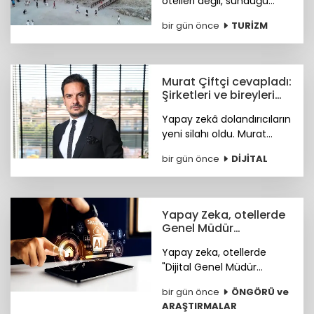
otelleri değil, sunduğu
tarihi, doğal güzellikleri,
bir gün önce
TURİZM
sosyal yaşamı ve fiyat-
performans avantajıyla
öne çıkan ilçeleri tercih
ediyor.
Murat Çiftçi cevapladı:
Şirketleri ve bireyleri
bekleyen siber riskler
Yapay zekâ dolandırıcıların
neler?
yeni silahı oldu. Murat
Çiftçi, şirketleri ve bireyleri
bir gün önce
DİJİTAL
bekleyen siber riskler
neler? sorusunu cevapladı.
Yapay Zeka, otellerde
Genel Müdür
Yardımcısı olmaya
Yapay zeka, otellerde
hazırlanıyor
"Dijital Genel Müdür
Yardımcısı" olmaya
bir gün önce
ÖNGÖRÜ ve
hazırlanıyor.
ARAŞTIRMALAR