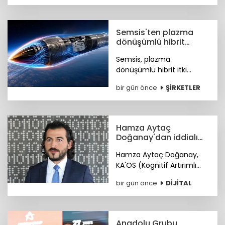
için finansal kazanç odaklı
yeni fırsat kapıları açtı. Peki
nasıl korunacağız?
Semsis'ten plazma
dönüşümlü hibrit
motor teknolojisi
Semsis, plazma
dönüşümlü hibrit itki
sistemi konseptine ilişkin
bir gün önce
ŞİRKETLER
teknik ayrıntıları duyurdu.
Hamza Aytaç
Doğanay'dan iddialı
siber hizmet: KA'OS
Hamza Aytaç Doğanay,
KA'OS (Kognitif Artırımlı
Ofansif Sistem) sistemiyle
bir gün önce
DİJİTAL
siber güvenlik yazılımları
konusunda iddialı.
Anadolu Grubu