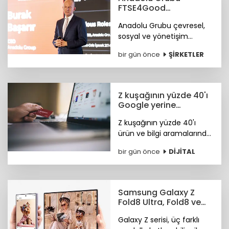
FTSE4Good
Endeksi’nde
Anadolu Grubu çevresel,
sosyal ve yönetişim
alanlarındaki bütüncül
bir gün önce
ŞİRKETLER
yaklaşımı ile FTSE4Good
Endeksi’nde.
Z kuşağının yüzde 40'ı
Google yerine
Tiktok'ta arama
Z kuşağının yüzde 40'ı
yapıyor
ürün ve bilgi aramalarında
TikTok'u tercih ediyor.
bir gün önce
DİJİTAL
Araştırma ayrıca
Instagram ve TikTok'un
ürün keşfi konusunda
önde olduğunu öne
Samsung Galaxy Z
çıkardı.
Fold8 Ultra, Fold8 ve
Flip8 teknoloji
Galaxy Z serisi, üç farklı
marketlerde