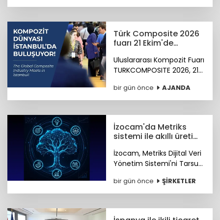
Türk Composite 2026
fuarı 21 Ekim'de
başlıyor
Uluslararası Kompozit Fuarı
TURKCOMPOSITE 2026, 21-
23 Ekim 2026 tarihlerinde
bir gün önce
AJANDA
İstanbul Fuar Merkezi’nde
düzenlenecek.
İzocam'da Metriks
sistemi ile akıllı üretim
dönemi başladı
İzocam, Metriks Dijital Veri
Yönetim Sistemi'ni Tarsus
Tesisinde devreye alarak
bir gün önce
ŞİRKETLER
akıllı üretim dönemini
başlattı. Böylelikle üretim
sahasındaki tüm veriler
tek merkezde toplanacak.