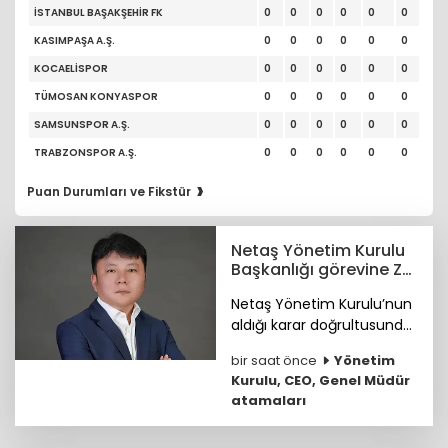
İSTANBUL BAŞAKŞEHİR FK
0
0
0
0
0
0
KASIMPAŞA A.Ş.
0
0
0
0
0
0
KOCAELİSPOR
0
0
0
0
0
0
TÜMOSAN KONYASPOR
0
0
0
0
0
0
SAMSUNSPOR A.Ş.
0
0
0
0
0
0
TRABZONSPOR A.Ş.
0
0
0
0
0
0
›
Puan Durumları ve Fikstür
Netaş Yönetim Kurulu
Başkanlığı görevine Zhi
Ling getirildi
Netaş Yönetim Kurulu’nun
aldığı karar doğrultusunda
Zhi Ling, yapılacak ilk Genel
bir saat önce
Yönetim
Kurul Toplantısı’nda
Kurulu, CEO, Genel Müdür
ortakların onayına
atamaları
sunulmak üzere YK
Başkanı olarak atandı.