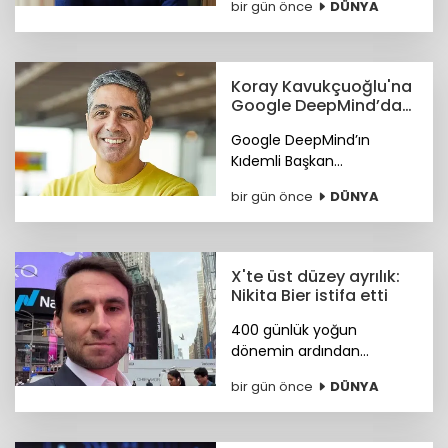
bir gün önce
DÜNYA
Koray Kavukçuoğlu'na
Google DeepMind’da
önemli görev
Google DeepMind’ın
Kıdemli Başkan
Yardımcılığı görevine Türk
bir gün önce
DÜNYA
bilim insanı Koray
Kavukçuoğlu getirildi.
X'te üst düzey ayrılık:
Nikita Bier istifa etti
400 günlük yoğun
dönemin ardından
görevini devreden Bier,
bir gün önce
DÜNYA
şirkette danışman olarak
kalacak. Yerine tasarım ve
mühendislik liderlerinden