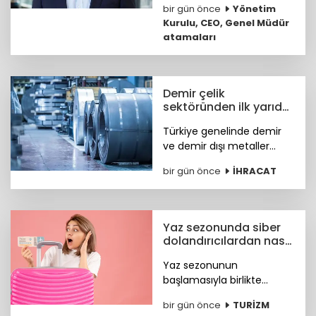
bir gün önce
Yönetim
Tansu Tüyel, bundan
Kurulu, CEO, Genel Müdür
sonra görevine Chief
atamaları
Revenue Officer (CRO)
olarak devam edecek.
Demir çelik
sektöründen ilk yarıda
güçlü ihracat
Türkiye genelinde demir
performansı
ve demir dışı metaller
ihracatı yılın ilk yarısında
bir gün önce
İHRACAT
yüzde 11,7 artışla 7,2 milyar
dolara, çelik ihracatı ise
8,4 milyar dolara ulaştı.
Yaz sezonunda siber
dolandırıcılardan nasıl
korunacağız?
Yaz sezonunun
başlamasıyla birlikte
turizm sektöründeki
bir gün önce
TURİZM
hareketlilik, siber suçlular