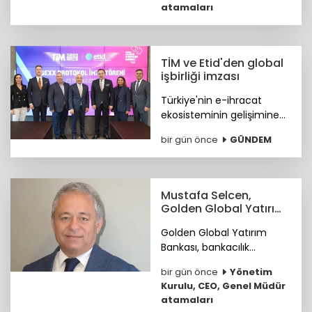
atamaları
görevine Ümit Helva
atandı.
TİM ve Etid'den global
işbirliği imzası
Türkiye'nin e-ihracat
ekosisteminin gelişimine
katkı sunmak ve
bir gün önce
GÜNDEM
ihracatçıların küresel
pazarlardaki rekabet
gücünü artırmak amacıyla
ETİD ile TİM arasında iş
Mustafa Selcen,
birliği protokolü imzalandı.
Golden Global Yatırım
Bankası YKÜ oldu
Golden Global Yatırım
Bankası, bankacılık
sektöründe 25 yılı aşkın
bir gün önce
Yönetim
deneyime sahip Mustafa
Kurulu, CEO, Genel Müdür
Selcen’i Yönetim Kurulu
atamaları
Üyesi olarak atadı.