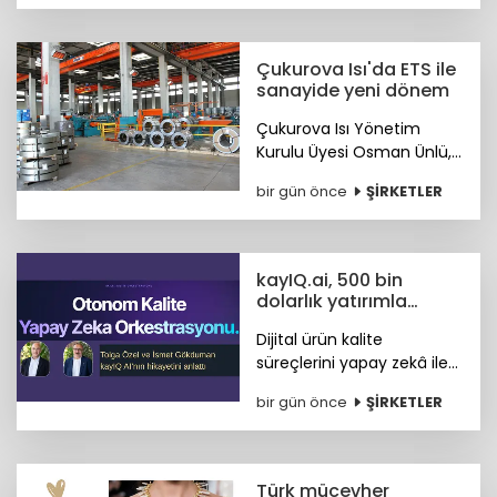
Çukurova Isı'da ETS ile
sanayide yeni dönem
Çukurova Isı Yönetim
Kurulu Üyesi Osman Ünlü,
Emisyon Ticaret Sistemi
bir gün önce
ŞİRKETLER
ETS'nin sanayinin
uluslararası pazarlardaki
rekabet gücünü artırdığını
belirtti.
kayIQ.ai, 500 bin
dolarlık yatırımla
hayata geçti
Dijital ürün kalite
süreçlerini yapay zekâ ile
otonom hale getiren
bir gün önce
ŞİRKETLER
kayIQ.ai platformu, 500
bin dolarlık yatırımla
hayata geçti.
Türk mücevher