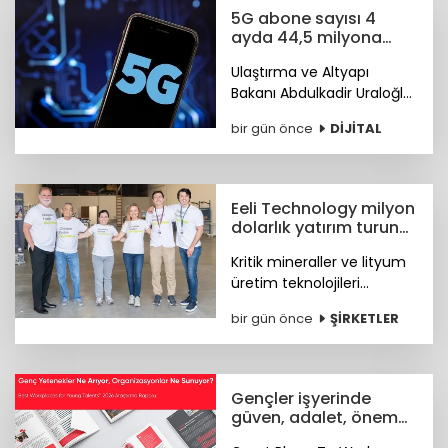
oluşan yeni bir ekip
5G abone sayısı 4
geçiyor.
ayda 44,5 milyona
ulaştı
Ulaştırma ve Altyapı
Bakanı Abdulkadir Uraloğlu,
5G abone sayısının 4 ayda
bir gün önce
DİJİTAL
44,5 milyona ulaştığını
bildirdi.
Eeli Technology milyon
dolarlık yatırım turunu
tamamladı
Kritik mineraller ve lityum
üretim teknolojileri
geliştiren Eeli Technology,
bir gün önce
ŞİRKETLER
toplam 2 milyon dolar
tutarındaki tohum öncesi
yatırım turunu tamamladı.
Gençler işyerinde
güven, adalet, önem
arıyor