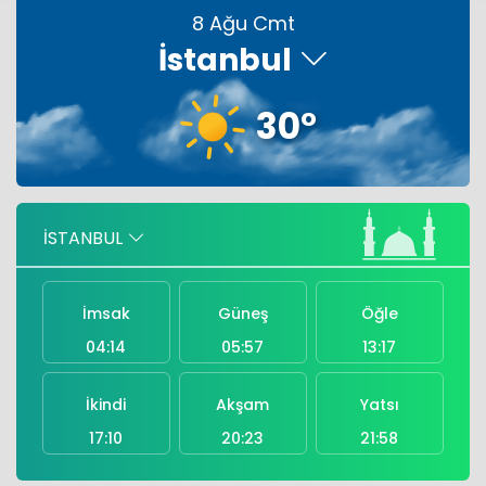
8 Ağu Cmt
İstanbul
E-Kolay İhracat Platformu E-KİP'e ödül
30°
Sosyal medya zirvesinde Aselsan ilk
sırada
Türkiye, Suudi Arabistan ve
İSTANBUL
Pakistan'dan ortak imza
İmsak
Güneş
Öğle
04:14
05:57
13:17
İkindi
Akşam
Yatsı
17:10
20:23
21:58