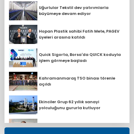
Uğurlular Tekstil dev yatırımlarla
büyümeye devam ediyor
Hopan Plastik sahibi Fatih Mete, PAGEV
üyeleri arasına katıldı
Quick Sigorta, Borsa'da QUICK koduyla
işlem görmeye başladı
Kahramanmaraş TSO binası törenle
açıldı
Ekinciler Grup 62 yıllık sanayi
yolculuğunu gururla kutluyor
Mehmet Abbasoğlu: Petrol Ofisi Grubu
18. kez zirvede