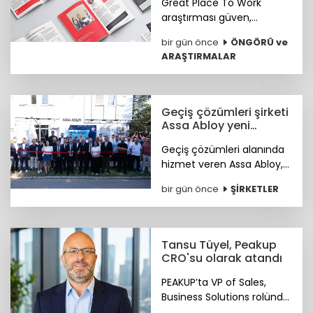
Great Place To Work
araştırması güven,
hakkaniyet, psikolojik
bir gün önce
ÖNGÖRÜ ve
sağlık, anlam ve yapay
ARAŞTIRMALAR
zekâya hazır kurum
kültürünün genç çalışan
deneyimini şekillendiren
temel unsurlar olduğunu
Geçiş çözümleri şirketi
ortaya koydu.
Assa Abloy yeni
showroomunu açtı
Geçiş çözümleri alanında
hizmet veren Assa Abloy,
Ankara'da hayata geçirdiği
bir gün önce
ŞİRKETLER
yeni showroomuyla
güvenlik ve erişim
çözümlerini müşterileriyle
buluşturuyor.
Tansu Tüyel, Peakup
CRO'su olarak atandı
PEAKUP’ta VP of Sales,
Business Solutions rolünde
önemli katkılar sağlayan