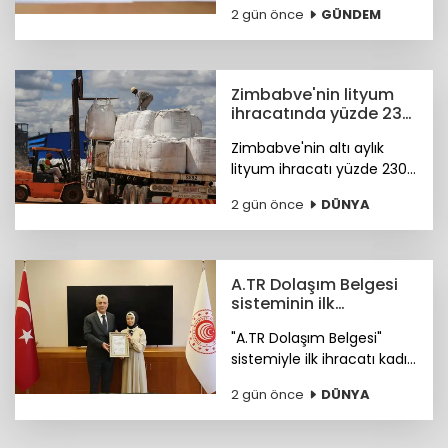
2 gün önce
GÜNDEM
"www.meb.gov.tr"
adresinden erişime açıldı.
Zimbabve'nin lityum
ihracatında yüzde 230
artış
Zimbabve'nin altı aylık
lityum ihracatı yüzde 230
oranında arttı
2 gün önce
DÜNYA
A.TR Dolaşım Belgesi
sisteminin ilk
ihracatçısı Merve
"A.TR Dolaşım Belgesi"
Özçelik oldu
sistemiyle ilk ihracatı kadın
girişimci Merve Özçelik
2 gün önce
DÜNYA
yaptı.