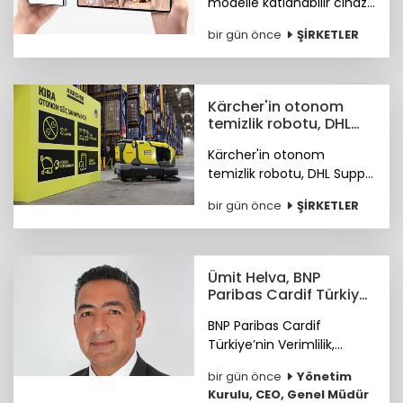
modelle katlanabilir cihaz
deneyiminde yeni bir
bir gün önce
ŞİRKETLER
sayfa açıyor.
Kärcher'in otonom
temizlik robotu, DHL
depolarında çalışıyor
Kärcher'in otonom
temizlik robotu, DHL Supply
Chain Türkiye depolarında
bir gün önce
ŞİRKETLER
göreve başladı.
Ümit Helva, BNP
Paribas Cardif Türkiye
GMY görevine atandı
BNP Paribas Cardif
Türkiye’nin Verimlilik,
Teknoloji ve
bir gün önce
Yönetim
Operasyondan Sorumlu
Kurulu, CEO, Genel Müdür
Genel Müdür Yardımcılığı