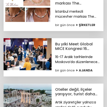
markası The
Bulums'tan global
İstanbul merkezli
başarı
mücevher markası The
Bulums, seçili
bir gün önce
ŞİRKETLER
koleksiyonuyla uluslararası
bağımsız tasarım
platformu Wolf &
Badger'ın marka ağına
Bu yılki Meet Global
katıldı.
MICE Kongresi 16
Aralık'ta Moskova'da
16-17 Aralık tarihlerinde
Moskova’da düzenlenecek
4. Meet Global MICE
bir gün önce
AJANDA
Congress (MGMC),
Türkiye’nin MICE uzmanları
için kritik iş fırsatları
sunmaya hazırlanıyor.
Oteller değil, ilçeler
yarışıyor, turist daha
fazla deneyim istiyor
Artık ziyaretçiler yalnızca