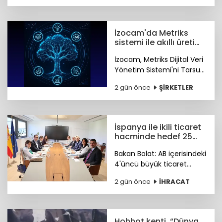
düzenlenecek.
İzocam'da Metriks
sistemi ile akıllı üretim
dönemi başladı
İzocam, Metriks Dijital Veri
Yönetim Sistemi'ni Tarsus
Tesisinde devreye alarak
2 gün önce
ŞİRKETLER
akıllı üretim dönemini
başlattı. Böylelikle üretim
sahasındaki tüm veriler
tek merkezde toplanacak.
İspanya ile ikili ticaret
hacminde hedef 25
milyar dolar
Bakan Bolat: AB içerisindeki
4'üncü büyük ticaret
ortağımız olan İspanya ile
2 gün önce
İHRACAT
ikili ticaret hacmimizi orta
vadede yıllık 25 milyar
dolara ulaştırmayı
hedefliyoruz.
Hohhot kenti, “Dünya