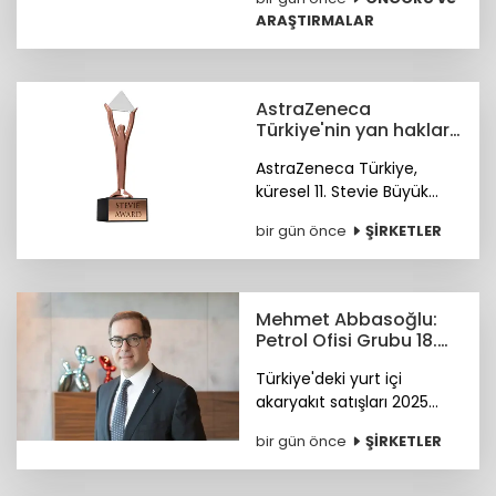
üçü Aselsan, MKE ve tabii
ARAŞTIRMALAR
oldu.
AstraZeneca
Türkiye'nin yan haklar
yaklaşımına
AstraZeneca Türkiye,
uluslararası ödül
küresel 11. Stevie Büyük
İşverenler Ödülleri'nde
bir gün önce
ŞİRKETLER
Bronz Stevie Ödülü'nün
sahibi oldu. Ödüller 28
Ekim'de Paris'te verilecek.
Mehmet Abbasoğlu:
Petrol Ofisi Grubu 18.
kez zirvede
Türkiye'deki yurt içi
akaryakıt satışları 2025
yılında 34,5 milyon tona
bir gün önce
ŞİRKETLER
yükseldi. Petrol Ofisi
Grubu, yurt içi toplam
satışlarda 2025 yılını da