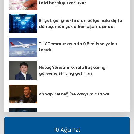
faizi borçluyu zorluyor
Birçok gelişmekte olan bölge hala dijital
dönüşümün çok erken aşamasında
THY Temmuz ayında 9,5 milyon yolcu
taşıdı
Netaş Yönetim Kurulu Başkanlığı
görevine Zhi Ling getirildi
Ahbap Derneği'ne kayyum atandı
Eurostat duyurdu: AB ülkelerinden AR-
GE'ye 130,2 milyar avro
10 Ağu Pzt