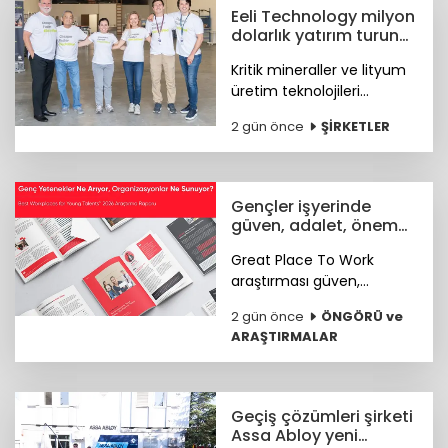
Eeli Technology milyon
dolarlık yatırım turunu
tamamladı
Kritik mineraller ve lityum
üretim teknolojileri
geliştiren Eeli Technology,
2 gün önce
ŞİRKETLER
toplam 2 milyon dolar
tutarındaki tohum öncesi
yatırım turunu tamamladı.
Gençler işyerinde
güven, adalet, önem
arıyor
Great Place To Work
araştırması güven,
hakkaniyet, psikolojik
2 gün önce
ÖNGÖRÜ ve
sağlık, anlam ve yapay
ARAŞTIRMALAR
zekâya hazır kurum
kültürünün genç çalışan
deneyimini şekillendiren
temel unsurlar olduğunu
Geçiş çözümleri şirketi
ortaya koydu.
Assa Abloy yeni