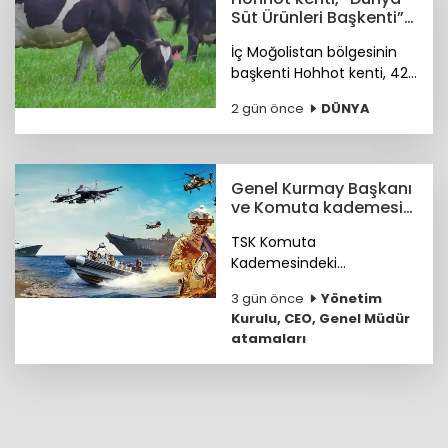
Süt Ürünleri Başkenti”
ünvanı kazandı
İç Moğolistan bölgesinin
başkenti Hohhot kenti, 42
milyar ABD doları
2 gün önce
DÜNYA
büyüklüğündeki süt
ürünleri sektörüyle “Dünya
Süt Ürünleri Başkenti”
ünvanını kazandı.
Genel Kurmay Başkanı
ve Komuta kademesi
belirlendi
TSK Komuta
Kademesindeki
Komutanların özgeçmişleri
3 gün önce
Yönetim
haberimizde...
Kurulu, CEO, Genel Müdür
atamaları