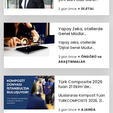
Çiftçi, şirketleri ve bireyleri
2 gün önce
DİJİTAL
bekleyen siber riskler
neler? sorusunu cevapladı.
Yapay Zeka, otellerde
Genel Müdür
Yardımcısı olmaya
Yapay zeka, otellerde
hazırlanıyor
"Dijital Genel Müdür
Yardımcısı" olmaya
2 gün önce
ÖNGÖRÜ ve
hazırlanıyor.
ARAŞTIRMALAR
Türk Composite 2026
fuarı 21 Ekim'de
başlıyor
Uluslararası Kompozit Fuarı
TURKCOMPOSITE 2026, 21-
23 Ekim 2026 tarihlerinde
2 gün önce
AJANDA
İstanbul Fuar Merkezi’nde