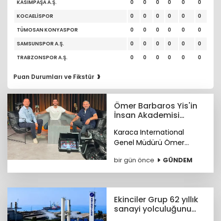
KASIMPAŞA A.Ş.
0
0
0
0
0
0
KOCAELİSPOR
0
0
0
0
0
0
TÜMOSAN KONYASPOR
0
0
0
0
0
0
SAMSUNSPOR A.Ş.
0
0
0
0
0
0
TRABZONSPOR A.Ş.
0
0
0
0
0
0
›
Puan Durumları ve Fikstür
Ömer Barbaros Yis'in
İnsan Akademisi
program serisi
Karaca International
Youtube'de
Genel Müdürü Ömer
Barbaros Yis, YouTube'da
bir gün önce
GÜNDEM
başlattığı 'İnsan Akademisi'
programının gelirleriyle bir
burs fonu oluşturmayı
hedefliyor.
Ekinciler Grup 62 yıllık
sanayi yolculuğunu
gururla kutluyor