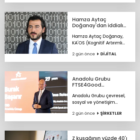
Hamza Aytaç
Doğanay'dan iddialı
siber hizmet: KA'OS
Hamza Aytaç Doğanay,
KA'OS (Kognitif Artırımlı
Ofansif Sistem) sistemiyle
2 gün önce
DİJİTAL
siber güvenlik yazılımları
konusunda iddialı.
Anadolu Grubu
FTSE4Good
Endeksi’nde
Anadolu Grubu çevresel,
sosyal ve yönetişim
alanlarındaki bütüncül
2 gün önce
ŞİRKETLER
yaklaşımı ile FTSE4Good
Endeksi’nde.
Z kuşağının yüzde 40'ı