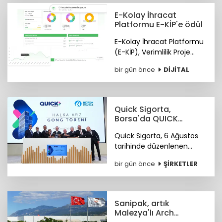
zirvede kapattı.
E-Kolay İhracat
Platformu E-KİP'e ödül
E-Kolay İhracat Platformu
(E-KİP), Verimlilik Proje
Ödülleri'nin "Kamu-Dijital
bir gün önce
DİJİTAL
Dönüşüm" kategorisinde
birincilik ödülüne layık
görüldü.
Quick Sigorta,
Borsa'da QUICK
koduyla işlem
Quick Sigorta, 6 Ağustos
görmeye başladı
tarihinde düzenlenen
gong töreniyle, “QUICK”
bir gün önce
ŞİRKETLER
işlem koduyla Borsa
İstanbul’da işlem görmeye
başladı.
Sanipak, artık
Malezya'lı Arch