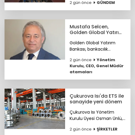
2 gün önce
GÜNDEM
ihracatçıların küresel
pazarlardaki rekabet
gücünü artırmak amacıyla
ETİD ile TİM arasında iş
Mustafa Selcen,
birliği protokolü imzalandı.
Golden Global Yatırım
Bankası YKÜ oldu
Golden Global Yatırım
Bankası, bankacılık
sektöründe 25 yılı aşkın
2 gün önce
Yönetim
deneyime sahip Mustafa
Kurulu, CEO, Genel Müdür
Selcen’i Yönetim Kurulu
atamaları
Üyesi olarak atadı.
Çukurova Isı'da ETS ile
sanayide yeni dönem
Çukurova Isı Yönetim
Kurulu Üyesi Osman Ünlü,
Emisyon Ticaret Sistemi
2 gün önce
ŞİRKETLER
ETS'nin sanayinin