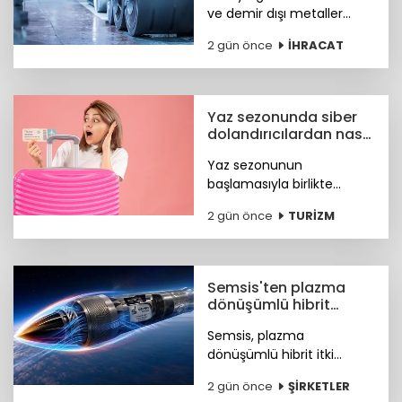
ve demir dışı metaller
ihracatı yılın ilk yarısında
2 gün önce
İHRACAT
yüzde 11,7 artışla 7,2 milyar
dolara, çelik ihracatı ise
8,4 milyar dolara ulaştı.
Yaz sezonunda siber
dolandırıcılardan nasıl
korunacağız?
Yaz sezonunun
başlamasıyla birlikte
turizm sektöründeki
2 gün önce
TURİZM
hareketlilik, siber suçlular
için finansal kazanç odaklı
yeni fırsat kapıları açtı. Peki
nasıl korunacağız?
Semsis'ten plazma
dönüşümlü hibrit
motor teknolojisi
Semsis, plazma
dönüşümlü hibrit itki
sistemi konseptine ilişkin
2 gün önce
ŞİRKETLER
teknik ayrıntıları duyurdu.