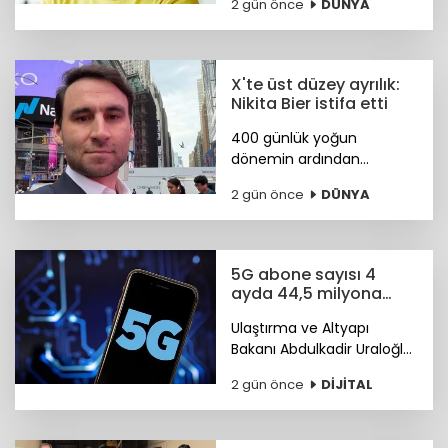
2 gün önce
DÜNYA
bilim insanı Koray
Kavukçuoğlu getirildi.
X'te üst düzey ayrılık:
Nikita Bier istifa etti
400 günlük yoğun
dönemin ardından
görevini devreden Bier,
2 gün önce
DÜNYA
şirkette danışman olarak
kalacak. Yerine tasarım ve
mühendislik liderlerinden
oluşan yeni bir ekip
5G abone sayısı 4
geçiyor.
ayda 44,5 milyona
ulaştı
Ulaştırma ve Altyapı
Bakanı Abdulkadir Uraloğlu,
5G abone sayısının 4 ayda
2 gün önce
DİJİTAL
44,5 milyona ulaştığını
bildirdi.