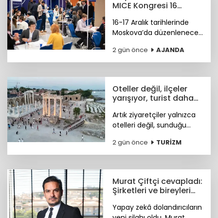
katıldı.
MICE Kongresi 16
Aralık'ta Moskova'da
16-17 Aralık tarihlerinde
Moskova’da düzenlenecek
4. Meet Global MICE
2 gün önce
AJANDA
Congress (MGMC),
Türkiye’nin MICE uzmanları
için kritik iş fırsatları
sunmaya hazırlanıyor.
Oteller değil, ilçeler
yarışıyor, turist daha
fazla deneyim istiyor
Artık ziyaretçiler yalnızca
otelleri değil, sunduğu
tarihi, doğal güzellikleri,
2 gün önce
TURİZM
sosyal yaşamı ve fiyat-
performans avantajıyla
öne çıkan ilçeleri tercih
ediyor.
Murat Çiftçi cevapladı:
Şirketleri ve bireyleri
bekleyen siber riskler
Yapay zekâ dolandırıcıların
neler?
yeni silahı oldu. Murat