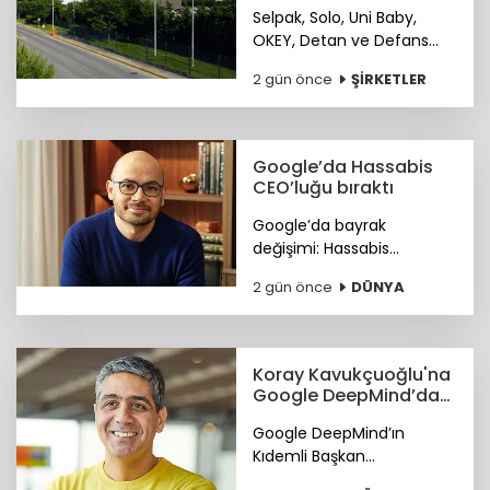
Peninsula şirketinin
Selpak, Solo, Uni Baby,
OKEY, Detan ve Defans
gibi markaları bünyesinde
2 gün önce
ŞİRKETLER
bulunduran Sanipak
resmen Arch Peninsula
bünyesine katıldı.
Google’da Hassabis
CEO’luğu bıraktı
Google’da bayrak
değişimi: Hassabis
CEO’luğu bıraktı.
2 gün önce
DÜNYA
Koray Kavukçuoğlu'na
Google DeepMind’da
önemli görev
Google DeepMind’ın
Kıdemli Başkan
Yardımcılığı görevine Türk