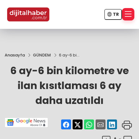
TR
Anasayfa
GÜNDEM
6 ay-6 bin
kilometre
6 ay-6 bin kilometre ve
ve ilan
kısıtlaması
6 ay daha
ilan kısıtlaması 6 ay
uzatıldı
daha uzatıldı