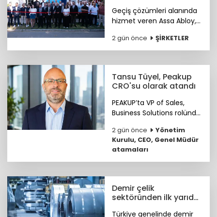
showroomunu açtı
Geçiş çözümleri alanında
hizmet veren Assa Abloy,
Ankara'da hayata geçirdiği
2 gün önce
ŞİRKETLER
yeni showroomuyla
güvenlik ve erişim
çözümlerini müşterileriyle
buluşturuyor.
Tansu Tüyel, Peakup
CRO'su olarak atandı
PEAKUP’ta VP of Sales,
Business Solutions rolünde
önemli katkılar sağlayan
2 gün önce
Yönetim
Tansu Tüyel, bundan
Kurulu, CEO, Genel Müdür
sonra görevine Chief
atamaları
Revenue Officer (CRO)
olarak devam edecek.
Demir çelik
sektöründen ilk yarıda
güçlü ihracat
Türkiye genelinde demir
performansı