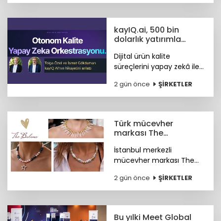
uluslararası pazarlardaki
rekabet gücünü artırdığını
belirtti.
kayIQ.ai, 500 bin
dolarlık yatırımla
hayata geçti
Dijital ürün kalite
süreçlerini yapay zekâ ile
otonom hale getiren
2 gün önce
ŞİRKETLER
kayIQ.ai platformu, 500
bin dolarlık yatırımla
hayata geçti.
Türk mücevher
markası The
Bulums'tan global
İstanbul merkezli
başarı
mücevher markası The
Bulums, seçili
2 gün önce
ŞİRKETLER
koleksiyonuyla uluslararası
bağımsız tasarım
platformu Wolf &
Badger'ın marka ağına
Bu yılki Meet Global