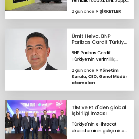
temizlik robotu, DHL Supply
Chain Türkiye depolarında
2 gün önce
ŞİRKETLER
göreve başladı.
Ümit Helva, BNP
Paribas Cardif Türkiye
GMY görevine atandı
BNP Paribas Cardif
Türkiye’nin Verimlilik,
Teknoloji ve
2 gün önce
Yönetim
Operasyondan Sorumlu
Kurulu, CEO, Genel Müdür
Genel Müdür Yardımcılığı
atamaları
görevine Ümit Helva
atandı.
TİM ve Etid'den global
işbirliği imzası
Türkiye'nin e-ihracat
ekosisteminin gelişimine
katkı sunmak ve