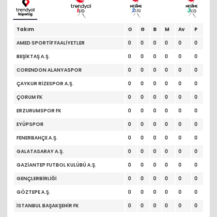
Takım
O
G
B
M
Av
P
AMED SPORTİF FAALİYETLER
0
0
0
0
0
0
BEŞİKTAŞ A.Ş.
0
0
0
0
0
0
CORENDON ALANYASPOR
0
0
0
0
0
0
ÇAYKUR RİZESPOR A.Ş.
0
0
0
0
0
0
ÇORUM FK
0
0
0
0
0
0
ERZURUMSPOR FK
0
0
0
0
0
0
EYÜPSPOR
0
0
0
0
0
0
FENERBAHÇE A.Ş.
0
0
0
0
0
0
GALATASARAY A.Ş.
0
0
0
0
0
0
GAZİANTEP FUTBOL KULÜBÜ A.Ş.
0
0
0
0
0
0
GENÇLERBİRLİĞİ
0
0
0
0
0
0
GÖZTEPE A.Ş.
0
0
0
0
0
0
İSTANBUL BAŞAKŞEHİR FK
0
0
0
0
0
0