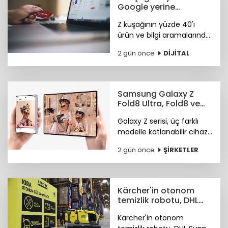
Google yerine
Tiktok'ta arama
Z kuşağının yüzde 40'ı
yapıyor
ürün ve bilgi aramalarında
TikTok'u tercih ediyor.
2 gün önce
DİJİTAL
Araştırma ayrıca
Instagram ve TikTok'un
ürün keşfi konusunda
önde olduğunu öne
Samsung Galaxy Z
çıkardı.
Fold8 Ultra, Fold8 ve
Flip8 teknoloji
Galaxy Z serisi, üç farklı
marketlerde
modelle katlanabilir cihaz
deneyiminde yeni bir
2 gün önce
ŞİRKETLER
sayfa açıyor.
Kärcher'in otonom
temizlik robotu, DHL
depolarında çalışıyor
Kärcher'in otonom