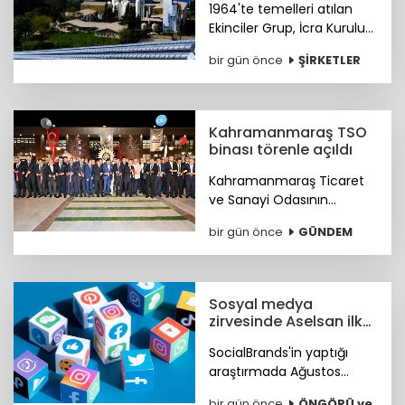
1964'te temelleri atılan
Ekinciler Grup, İcra Kurulu
Başkanı Haluk Ekinci'nin
bir gün önce
ŞİRKETLER
mesajıyla 62 yıllık köklü
sanayi mirasını ve küresel
vizyonunu gururla paylaştı.
Kahramanmaraş TSO
binası törenle açıldı
Kahramanmaraş Ticaret
ve Sanayi Odasının
(KMTSO) 6 Şubat
bir gün önce
GÜNDEM
depremlerinin ardından
yeniden inşa edilen yeni
hizmet binası düzenlenen
törenle hizmete açıldı.
Sosyal medya
zirvesinde Aselsan ilk
sırada
SocialBrands'in yaptığı
araştırmada Ağustos
ayında sosyal medyanın ilk
bir gün önce
ÖNGÖRÜ ve