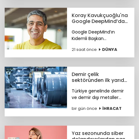
görüldü.
Koray Kavukçuoğlu'na
Google DeepMind’da
önemli görev
Google DeepMind’ın
Kıdemli Başkan
Yardımcılığı görevine Türk
21 saat önce
DÜNYA
bilim insanı Koray
Kavukçuoğlu getirildi.
Demir çelik
sektöründen ilk yarıda
güçlü ihracat
Türkiye genelinde demir
performansı
ve demir dışı metaller
ihracatı yılın ilk yarısında
bir gün önce
İHRACAT
yüzde 11,7 artışla 7,2 milyar
dolara, çelik ihracatı ise
8,4 milyar dolara ulaştı.
Yaz sezonunda siber