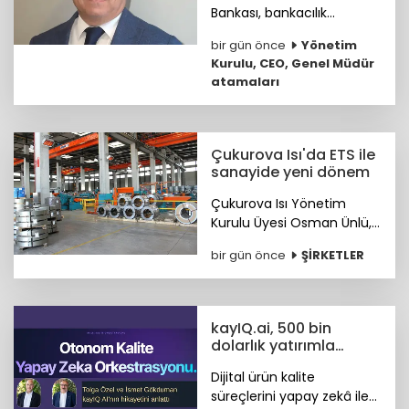
Bankası, bankacılık
sektöründe 25 yılı aşkın
bir gün önce
Yönetim
deneyime sahip Mustafa
Kurulu, CEO, Genel Müdür
Selcen’i Yönetim Kurulu
atamaları
Üyesi olarak atadı.
Çukurova Isı'da ETS ile
sanayide yeni dönem
Çukurova Isı Yönetim
Kurulu Üyesi Osman Ünlü,
Emisyon Ticaret Sistemi
bir gün önce
ŞİRKETLER
ETS'nin sanayinin
uluslararası pazarlardaki
rekabet gücünü artırdığını
belirtti.
kayIQ.ai, 500 bin
dolarlık yatırımla
hayata geçti
Dijital ürün kalite
süreçlerini yapay zekâ ile