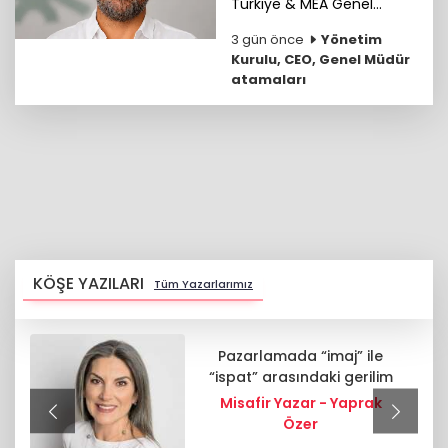
Türkiye & MEA Genel
Müdürü ve Başkan
3 gün önce
Yönetim
Yardımcısı (VP) İdris
Kurulu, CEO, Genel Müdür
Onay’ın görev alanına
atamaları
Yunanistan da eklendi.
KÖŞE YAZILARI
Tüm Yazarlarımız
Pazarlamada “imaj” ile
“ispat” arasındaki gerilim
Misafir Yazar - Yaprak
Özer