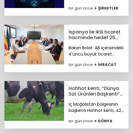
Tesisinde devreye alarak
bir gün önce
ŞİRKETLER
akıllı üretim dönemini
başlattı. Böylelikle üretim
sahasındaki tüm veriler
tek merkezde toplanacak.
İspanya ile ikili ticaret
hacminde hedef 25
milyar dolar
Bakan Bolat: AB içerisindeki
4'üncü büyük ticaret
ortağımız olan İspanya ile
bir gün önce
İHRACAT
ikili ticaret hacmimizi orta
vadede yıllık 25 milyar
dolara ulaştırmayı
hedefliyoruz.
Hohhot kenti, “Dünya
Süt Ürünleri Başkenti”
ünvanı kazandı
İç Moğolistan bölgesinin
başkenti Hohhot kenti, 42
milyar ABD doları
bir gün önce
DÜNYA
büyüklüğündeki süt
ürünleri sektörüyle “Dünya