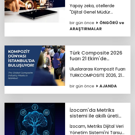
Yardımcısı olmaya
Yapay zeka, otellerde
hazırlanıyor
"Dijital Genel Müdür
Yardımcısı" olmaya
bir gün önce
ÖNGÖRÜ ve
hazırlanıyor.
ARAŞTIRMALAR
Türk Composite 2026
fuarı 21 Ekim'de
başlıyor
Uluslararası Kompozit Fuarı
TURKCOMPOSITE 2026, 21-
23 Ekim 2026 tarihlerinde
bir gün önce
AJANDA
İstanbul Fuar Merkezi’nde
düzenlenecek.
İzocam'da Metriks
sistemi ile akıllı üretim
dönemi başladı
İzocam, Metriks Dijital Veri
Yönetim Sistemi'ni Tarsus