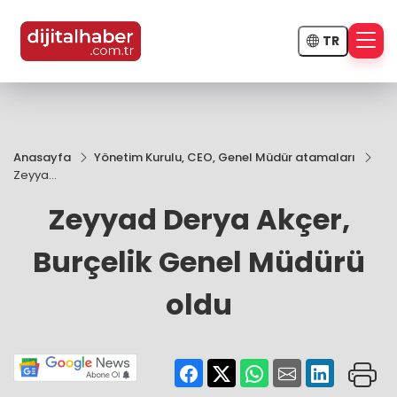
TR
Anasayfa
Yönetim Kurulu, CEO, Genel Müdür atamaları
Zeyyad
Derya
Zeyyad Derya Akçer,
Akçer,
Burçelik
Genel
Burçelik Genel Müdürü
Müdürü
oldu
oldu