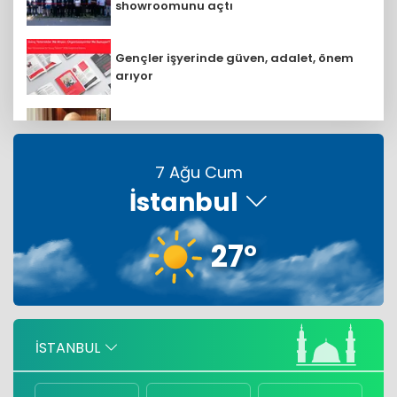
showroomunu açtı
Gençler işyerinde güven, adalet, önem
arıyor
Google’da Hassabis CEO’luğu bıraktı
7 Ağu Cum
İstanbul
Quick Sigorta, Borsa'da QUICK koduyla
işlem görmeye başladı
27°
Kahramanmaraş TSO binası törenle
açıldı
Sanipak, artık Malezya'lı Arch Peninsula
İSTANBUL
şirketinin