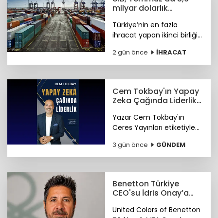
milyar dolarlık
ihracata imza attı
Türkiye’nin en fazla
ihracat yapan ikinci birliği
olan Uludağ İhracatçı
2 gün önce
İHRACAT
Birlikleri’nin Temmuz ayı
ihracatı 3 milyar 914
milyon 606 bin dolar
olarak gerçekleşti.
Cem Tokbay'ın Yapay
Zeka Çağında Liderlik
kitabı seçkin
Yazar Cem Tokbay'ın
kitapevlerinde
Ceres Yayınları etiketiyle
yayımlanan "Yapay Zekâ
3 gün önce
GÜNDEM
Çağında Liderlik: Maestro
Hâlâ İnsan" kitabı seçkin
kitapevlerinde raflarda...
Benetton Türkiye
CEO'su İdris Onay’a
küresel görev
United Colors of Benetton