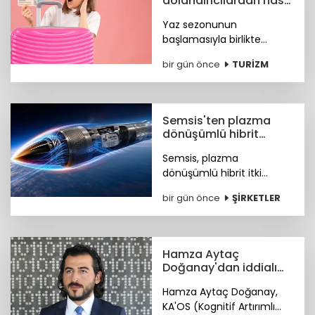
dolandırıcılardan nasıl
korunacağız?
Yaz sezonunun
başlamasıyla birlikte
turizm sektöründeki
bir gün önce
TURİZM
hareketlilik, siber suçlular
için finansal kazanç odaklı
yeni fırsat kapıları açtı. Peki
nasıl korunacağız?
Semsis'ten plazma
dönüşümlü hibrit
motor teknolojisi
Semsis, plazma
dönüşümlü hibrit itki
sistemi konseptine ilişkin
bir gün önce
ŞİRKETLER
teknik ayrıntıları duyurdu.
Hamza Aytaç
Doğanay'dan iddialı
siber hizmet: KA'OS
Hamza Aytaç Doğanay,
KA'OS (Kognitif Artırımlı