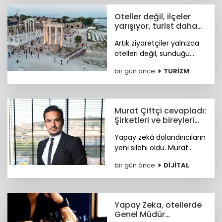
için kritik iş fırsatları
sunmaya hazırlanıyor.
Oteller değil, ilçeler
yarışıyor, turist daha
fazla deneyim istiyor
Artık ziyaretçiler yalnızca
otelleri değil, sunduğu
tarihi, doğal güzellikleri,
bir gün önce
TURİZM
sosyal yaşamı ve fiyat-
performans avantajıyla
öne çıkan ilçeleri tercih
ediyor.
Murat Çiftçi cevapladı:
Şirketleri ve bireyleri
bekleyen siber riskler
Yapay zekâ dolandırıcıların
neler?
yeni silahı oldu. Murat
Çiftçi, şirketleri ve bireyleri
bir gün önce
DİJİTAL
bekleyen siber riskler
neler? sorusunu cevapladı.
Yapay Zeka, otellerde
Genel Müdür