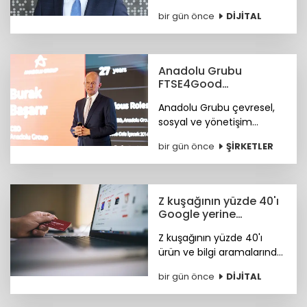
Ofansif Sistem) sistemiyle
bir gün önce
DİJİTAL
siber güvenlik yazılımları
konusunda iddialı.
Anadolu Grubu
FTSE4Good
Endeksi’nde
Anadolu Grubu çevresel,
sosyal ve yönetişim
alanlarındaki bütüncül
bir gün önce
ŞİRKETLER
yaklaşımı ile FTSE4Good
Endeksi’nde.
Z kuşağının yüzde 40'ı
Google yerine
Tiktok'ta arama
Z kuşağının yüzde 40'ı
yapıyor
ürün ve bilgi aramalarında
TikTok'u tercih ediyor.
bir gün önce
DİJİTAL
Araştırma ayrıca
Instagram ve TikTok'un