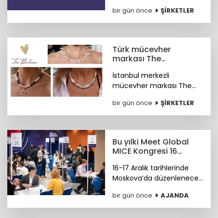
otonom hale getiren
bir gün önce
ŞİRKETLER
kayIQ.ai platformu, 500
bin dolarlık yatırımla
hayata geçti.
Türk mücevher
markası The
Bulums'tan global
İstanbul merkezli
başarı
mücevher markası The
Bulums, seçili
bir gün önce
ŞİRKETLER
koleksiyonuyla uluslararası
bağımsız tasarım
platformu Wolf &
Badger'ın marka ağına
Bu yılki Meet Global
katıldı.
MICE Kongresi 16
Aralık'ta Moskova'da
16-17 Aralık tarihlerinde
Moskova’da düzenlenecek
4. Meet Global MICE
bir gün önce
AJANDA
Congress (MGMC),
Türkiye’nin MICE uzmanları