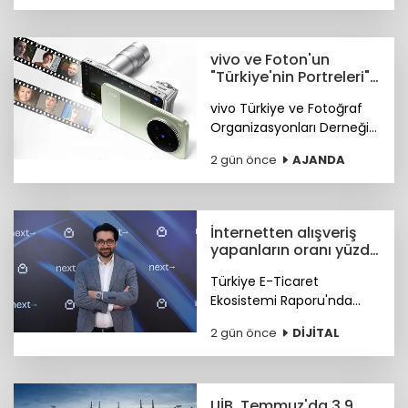
7 Eylül 2026. Başvurular
zemin360.com'da başladı.
vivo ve Foton'un
"Türkiye'nin Portreleri"
yarışması başladı
vivo Türkiye ve Fotoğraf
Organizasyonları Derneği
(FOTON) “Türkiye'nin
2 gün önce
AJANDA
Portreleri” temalı
fotoğrafçılık yarışmasını
başlattı.
İnternetten alışveriş
yapanların oranı yüzde
56'ya ulaştı
Türkiye E-Ticaret
Ekosistemi Raporu'nda
özellikle çocuk kitapları ve
2 gün önce
DİJİTAL
eğitici yayınlara ilginin
arttığı görülüyor.
UİB, Temmuz'da 3,9