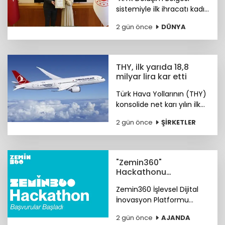
Özçelik oldu
sistemiyle ilk ihracatı kadın
girişimci Merve Özçelik
2 gün önce
DÜNYA
yaptı.
THY, ilk yarıda 18,8
milyar lira kar etti
Türk Hava Yollarının (THY)
konsolide net karı yılın ilk
yarısında 18 milyar 864
2 gün önce
ŞİRKETLER
milyon lira oldu.
"Zemin360"
Hackathonu
başvuruları başladı
Zemin360 İşlevsel Dijital
İnovasyon Platformu
Hackathonu hayata
2 gün önce
AJANDA
geçiyor. Son başvuru tarihi