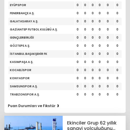
EYÜPSPOR
0
0
0
0
0
0
FENERBAHÇE A.Ş.
0
0
0
0
0
0
GALATASARAY A.Ş.
0
0
0
0
0
0
GAZİANTEP FUTBOL KULÜBÜ A.Ş.
0
0
0
0
0
0
GENÇLERBİRLİĞİ
0
0
0
0
0
0
GÖZTEPE A.Ş.
0
0
0
0
0
0
İSTANBUL BAŞAKŞEHİR FK
0
0
0
0
0
0
KASIMPAŞA A.Ş.
0
0
0
0
0
0
KOCAELİSPOR
0
0
0
0
0
0
KONYASPOR
0
0
0
0
0
0
SAMSUNSPOR A.Ş.
0
0
0
0
0
0
TRABZONSPOR A.Ş.
0
0
0
0
0
0
›
Puan Durumları ve Fikstür
Ekinciler Grup 62 yıllık
sanayi yolculuğunu