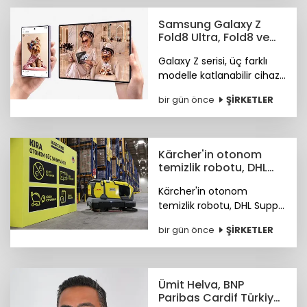
ürün keşfi konusunda
önde olduğunu öne
Samsung Galaxy Z
çıkardı.
Fold8 Ultra, Fold8 ve
Flip8 teknoloji
Galaxy Z serisi, üç farklı
marketlerde
modelle katlanabilir cihaz
deneyiminde yeni bir
bir gün önce
ŞİRKETLER
sayfa açıyor.
Kärcher'in otonom
temizlik robotu, DHL
depolarında çalışıyor
Kärcher'in otonom
temizlik robotu, DHL Supply
Chain Türkiye depolarında
bir gün önce
ŞİRKETLER
göreve başladı.
Ümit Helva, BNP
Paribas Cardif Türkiye