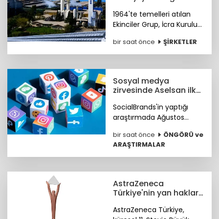
gururla kutluyor
1964'te temelleri atılan
Ekinciler Grup, İcra Kurulu
Başkanı Haluk Ekinci'nin
bir saat önce
ŞİRKETLER
mesajıyla 62 yıllık köklü
sanayi mirasını ve küresel
vizyonunu gururla paylaştı.
Sosyal medya
zirvesinde Aselsan ilk
sırada
SocialBrands'in yaptığı
araştırmada Ağustos
ayında sosyal medyanın ilk
bir saat önce
ÖNGÖRÜ ve
üçü Aselsan, MKE ve tabii
ARAŞTIRMALAR
oldu.
AstraZeneca
Türkiye'nin yan haklar
yaklaşımına
AstraZeneca Türkiye,
uluslararası ödül