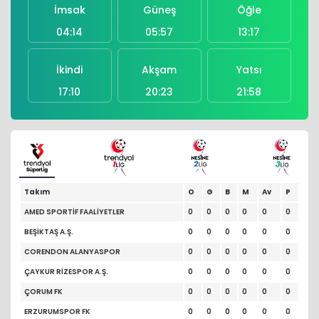
İmsak
Güneş
Öğle
04:14
05:57
13:17
İkindi
Akşam
Yatsı
17:10
20:23
21:58
Takım
O
G
B
M
Av
P
AMED SPORTİF FAALİYETLER
0
0
0
0
0
0
BEŞİKTAŞ A.Ş.
0
0
0
0
0
0
CORENDON ALANYASPOR
0
0
0
0
0
0
ÇAYKUR RİZESPOR A.Ş.
0
0
0
0
0
0
ÇORUM FK
0
0
0
0
0
0
ERZURUMSPOR FK
0
0
0
0
0
0