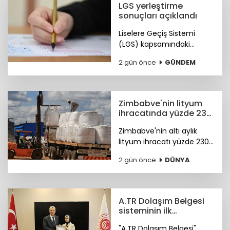
LGS yerleştirme
sonuçları açıklandı
Liselere Geçiş Sistemi
(LGS) kapsamındaki
yerleştirme sonuçları
2 gün önce
GÜNDEM
"www.meb.gov.tr"
adresinden erişime açıldı.
Zimbabve'nin lityum
ihracatında yüzde 230
artış
Zimbabve'nin altı aylık
lityum ihracatı yüzde 230
oranında arttı
2 gün önce
DÜNYA
A.TR Dolaşım Belgesi
sisteminin ilk
ihracatçısı Merve
"A.TR Dolaşım Belgesi"