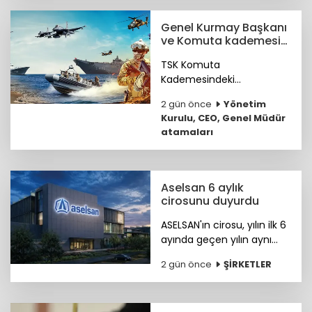
Süt Ürünleri Başkenti”
ünvanını kazandı.
Genel Kurmay Başkanı
ve Komuta kademesi
belirlendi
TSK Komuta
Kademesindeki
Komutanların özgeçmişleri
2 gün önce
Yönetim
haberimizde...
Kurulu, CEO, Genel Müdür
atamaları
Aselsan 6 aylık
cirosunu duyurdu
ASELSAN'ın cirosu, yılın ilk 6
ayında geçen yılın aynı
dönemine göre yüzde 25
2 gün önce
ŞİRKETLER
artışla 88,5 milyar liraya
ulaştı.