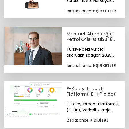
küresel 11. Stevie Büyük
İşverenler Ödülleri'nde
bir saat önce
ŞİRKETLER
Bronz Stevie Ödülü'nün
sahibi oldu. Ödüller 28
Ekim'de Paris'te verilecek.
Mehmet Abbasoğlu:
Petrol Ofisi Grubu 18.
kez zirvede
Türkiye'deki yurt içi
akaryakıt satışları 2025
yılında 34,5 milyon tona
bir saat önce
ŞİRKETLER
yükseldi. Petrol Ofisi
Grubu, yurt içi toplam
satışlarda 2025 yılını da
zirvede kapattı.
E-Kolay İhracat
Platformu E-KİP'e ödül
E-Kolay İhracat Platformu
(E-KİP), Verimlilik Proje
Ödülleri'nin "Kamu-Dijital
2 saat önce
DİJİTAL
Dönüşüm" kategorisinde
birincilik ödülüne layık