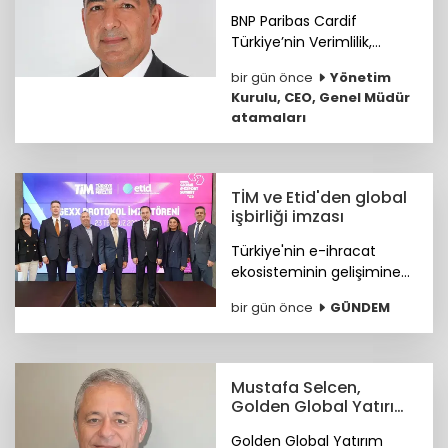
GMY görevine atandı
BNP Paribas Cardif
Türkiye’nin Verimlilik,
Teknoloji ve
bir gün önce
Yönetim
Operasyondan Sorumlu
Kurulu, CEO, Genel Müdür
Genel Müdür Yardımcılığı
atamaları
görevine Ümit Helva
atandı.
TİM ve Etid'den global
işbirliği imzası
Türkiye'nin e-ihracat
ekosisteminin gelişimine
katkı sunmak ve
bir gün önce
GÜNDEM
ihracatçıların küresel
pazarlardaki rekabet
gücünü artırmak amacıyla
ETİD ile TİM arasında iş
Mustafa Selcen,
birliği protokolü imzalandı.
Golden Global Yatırım
Bankası YKÜ oldu
Golden Global Yatırım