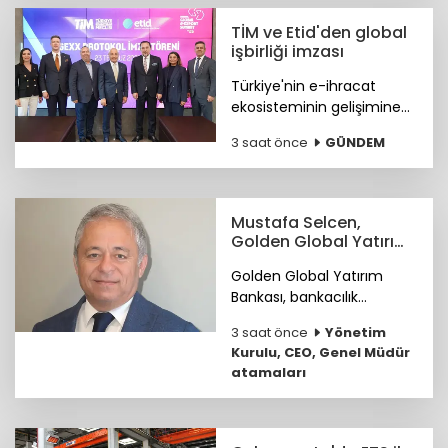
TİM ve Etid'den global
işbirliği imzası
Türkiye'nin e-ihracat
ekosisteminin gelişimine
katkı sunmak ve
3 saat önce
GÜNDEM
ihracatçıların küresel
pazarlardaki rekabet
gücünü artırmak amacıyla
ETİD ile TİM arasında iş
Mustafa Selcen,
birliği protokolü imzalandı.
Golden Global Yatırım
Bankası YKÜ oldu
Golden Global Yatırım
Bankası, bankacılık
sektöründe 25 yılı aşkın
3 saat önce
Yönetim
deneyime sahip Mustafa
Kurulu, CEO, Genel Müdür
Selcen’i Yönetim Kurulu
atamaları
Üyesi olarak atadı.