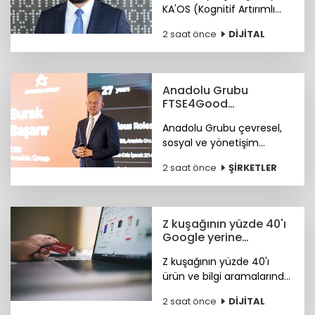
KA'OS (Kognitif Artırımlı
Ofansif Sistem) sistemiyle
2 saat önce
DİJİTAL
siber güvenlik yazılımları
konusunda iddialı.
Anadolu Grubu
FTSE4Good
Endeksi’nde
Anadolu Grubu çevresel,
sosyal ve yönetişim
alanlarındaki bütüncül
2 saat önce
ŞİRKETLER
yaklaşımı ile FTSE4Good
Endeksi’nde.
Z kuşağının yüzde 40'ı
Google yerine
Tiktok'ta arama
Z kuşağının yüzde 40'ı
yapıyor
ürün ve bilgi aramalarında
TikTok'u tercih ediyor.
2 saat önce
DİJİTAL
Araştırma ayrıca