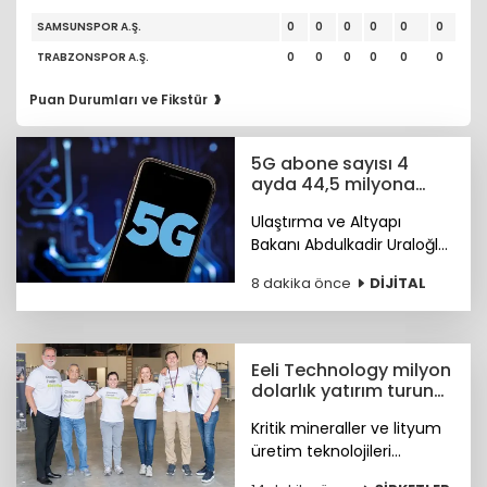
SAMSUNSPOR A.Ş.
0
0
0
0
0
0
TRABZONSPOR A.Ş.
0
0
0
0
0
0
›
Puan Durumları ve Fikstür
5G abone sayısı 4
ayda 44,5 milyona
ulaştı
Ulaştırma ve Altyapı
Bakanı Abdulkadir Uraloğlu,
5G abone sayısının 4 ayda
8 dakika önce
DİJİTAL
44,5 milyona ulaştığını
bildirdi.
Eeli Technology milyon
dolarlık yatırım turunu
tamamladı
Kritik mineraller ve lityum
üretim teknolojileri
geliştiren Eeli Technology,