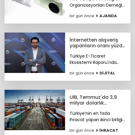
Organizasyonları Derneği
(FOTON) “Türkiye'nin
bir gün önce
AJANDA
Portreleri” temalı
fotoğrafçılık yarışmasını
başlattı.
İnternetten alışveriş
yapanların oranı yüzde
56'ya ulaştı
Türkiye E-Ticaret
Ekosistemi Raporu'nda
özellikle çocuk kitapları ve
bir gün önce
DİJİTAL
eğitici yayınlara ilginin
arttığı görülüyor.
UİB, Temmuz'da 3,9
milyar dolarlık
ihracata imza attı
Türkiye’nin en fazla
ihracat yapan ikinci birliği
olan Uludağ İhracatçı
bir gün önce
İHRACAT
Birlikleri’nin Temmuz ayı