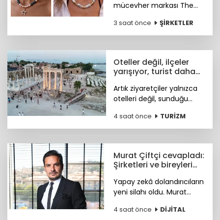
mücevher markası The
Bulums, seçili
3 saat önce
ŞİRKETLER
koleksiyonuyla uluslararası
bağımsız tasarım
platformu Wolf &
Badger'ın marka ağına
Oteller değil, ilçeler
katıldı.
yarışıyor, turist daha
fazla deneyim istiyor
Artık ziyaretçiler yalnızca
otelleri değil, sunduğu
tarihi, doğal güzellikleri,
4 saat önce
TURİZM
sosyal yaşamı ve fiyat-
performans avantajıyla
öne çıkan ilçeleri tercih
ediyor.
Murat Çiftçi cevapladı:
Şirketleri ve bireyleri
bekleyen siber riskler
Yapay zekâ dolandırıcıların
neler?
yeni silahı oldu. Murat
Çiftçi, şirketleri ve bireyleri
4 saat önce
DİJİTAL
bekleyen siber riskler