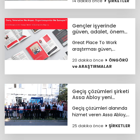
14 dakika önce
ŞİRKETLER
toplam 2 milyon dolar
tutarındaki tohum öncesi
yatırım turunu tamamladı.
Gençler işyerinde
güven, adalet, önem
arıyor
Great Place To Work
araştırması güven,
hakkaniyet, psikolojik
20 dakika önce
ÖNGÖRÜ
sağlık, anlam ve yapay
ve ARAŞTIRMALAR
zekâya hazır kurum
kültürünün genç çalışan
deneyimini şekillendiren
temel unsurlar olduğunu
Geçiş çözümleri şirketi
ortaya koydu.
Assa Abloy yeni
showroomunu açtı
Geçiş çözümleri alanında
hizmet veren Assa Abloy,
Ankara'da hayata geçirdiği
25 dakika önce
ŞİRKETLER
yeni showroomuyla
güvenlik ve erişim