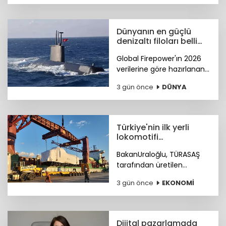
şekillendi.
Dünyanın en güçlü
denizaltı filoları belli
oldu!
Global Firepower'ın 2026
verilerine göre hazırlanan
listede Türkiye'nin
3 gün önce
DÜNYA
sıralamadaki yeri de dikkat
çekti. İşte ilk 10 ülke...
Türkiye'nin ilk yerli
lokomotifi
Tanzanya'ya yola çıktı
BakanUraloğlu, TÜRASAŞ
tarafından üretilen
Türkiye'nin ilk yerli ve milli
3 gün önce
EKONOMİ
dizel-elektrikli manevra
lokomotifinin Tanzanya'ya
doğru yola çıktığını bildirdi.
Dijital pazarlamada