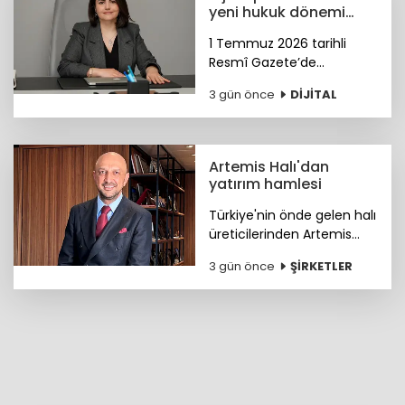
yeni hukuk dönemi
başladı
1 Temmuz 2026 tarihli
Resmî Gazete’de
yayımlanan Ticari Reklam
3 gün önce
DİJİTAL
ve Haksız Ticari
Uygulamalar Yönetmeliği
değişiklikleri, 1 Ağustos
itibarıyla yürürlüğe giriyor.
Artemis Halı'dan
yatırım hamlesi
Türkiye'nin önde gelen halı
üreticilerinden Artemis
Halı, üretim altyapısını
3 gün önce
ŞİRKETLER
güçlendirmeye yönelik
yeni makine ve teknoloji
yatırımını devreye aldı.