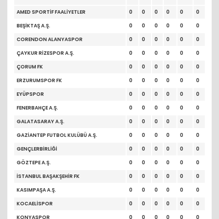
AMED SPORTİF FAALİYETLER
0
0
0
0
0
0
BEŞİKTAŞ A.Ş.
0
0
0
0
0
0
CORENDON ALANYASPOR
0
0
0
0
0
0
ÇAYKUR RİZESPOR A.Ş.
0
0
0
0
0
0
ÇORUM FK
0
0
0
0
0
0
ERZURUMSPOR FK
0
0
0
0
0
0
EYÜPSPOR
0
0
0
0
0
0
FENERBAHÇE A.Ş.
0
0
0
0
0
0
GALATASARAY A.Ş.
0
0
0
0
0
0
GAZİANTEP FUTBOL KULÜBÜ A.Ş.
0
0
0
0
0
0
GENÇLERBİRLİĞİ
0
0
0
0
0
0
GÖZTEPE A.Ş.
0
0
0
0
0
0
İSTANBUL BAŞAKŞEHİR FK
0
0
0
0
0
0
KASIMPAŞA A.Ş.
0
0
0
0
0
0
KOCAELİSPOR
0
0
0
0
0
0
KONYASPOR
0
0
0
0
0
0