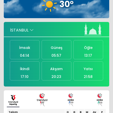
30°
Bu yılki Meet Global MICE Kongresi 16
Aralık'ta Moskova'da
THY, ilk yarıda 18,8 milyar lira kar etti
İSTANBUL
İmsak
Güneş
Öğle
04:14
05:57
13:17
İkindi
Akşam
Yatsı
17:10
20:23
21:58
Takım
O
G
B
M
Av
P