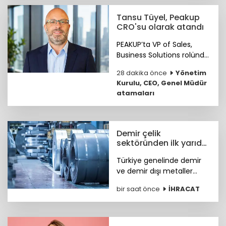
çözümlerini müşterileriyle
buluşturuyor.
Tansu Tüyel, Peakup
CRO'su olarak atandı
PEAKUP’ta VP of Sales,
Business Solutions rolünde
önemli katkılar sağlayan
28 dakika önce
Yönetim
Tansu Tüyel, bundan
Kurulu, CEO, Genel Müdür
sonra görevine Chief
atamaları
Revenue Officer (CRO)
olarak devam edecek.
Demir çelik
sektöründen ilk yarıda
güçlü ihracat
Türkiye genelinde demir
performansı
ve demir dışı metaller
ihracatı yılın ilk yarısında
bir saat önce
İHRACAT
yüzde 11,7 artışla 7,2 milyar
dolara, çelik ihracatı ise
8,4 milyar dolara ulaştı.