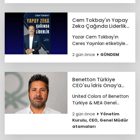
ihracatı 3 milyar 914
milyon 606 bin dolar
olarak gerçekleşti.
Cem Tokbay'ın Yapay
Zeka Çağında Liderlik
kitabı seçkin
Yazar Cem Tokbay'ın
kitapevlerinde
Ceres Yayınları etiketiyle
yayımlanan "Yapay Zekâ
2 gün önce
GÜNDEM
Çağında Liderlik: Maestro
Hâlâ İnsan" kitabı seçkin
kitapevlerinde raflarda...
Benetton Türkiye
CEO'su İdris Onay’a
küresel görev
United Colors of Benetton
Türkiye & MEA Genel
Müdürü ve Başkan
2 gün önce
Yönetim
Yardımcısı (VP) İdris
Kurulu, CEO, Genel Müdür
Onay’ın görev alanına
atamaları
Yunanistan da eklendi.