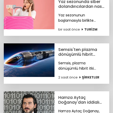
Yaz sezonunda siber
dolandırıcılardan nasıl
korunacağız?
Yaz sezonunun
başlamasıyla birlikte
turizm sektöründeki
bir saat önce
TURİZM
hareketlilik, siber suçlular
için finansal kazanç odaklı
yeni fırsat kapıları açtı. Peki
nasıl korunacağız?
Semsis'ten plazma
dönüşümlü hibrit
motor teknolojisi
Semsis, plazma
dönüşümlü hibrit itki
sistemi konseptine ilişkin
2 saat önce
ŞİRKETLER
teknik ayrıntıları duyurdu.
Hamza Aytaç
Doğanay'dan iddialı
siber hizmet: KA'OS
Hamza Aytaç Doğanay,