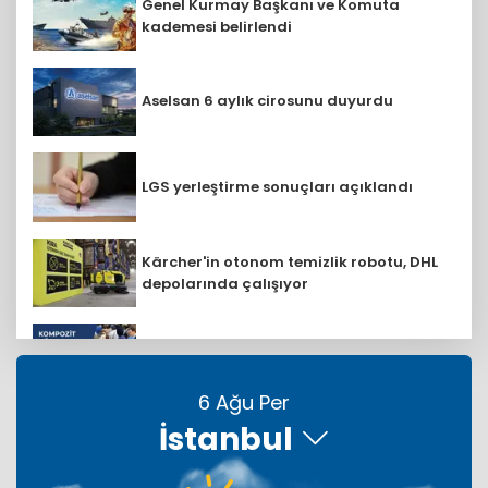
Genel Kurmay Başkanı ve Komuta
kademesi belirlendi
Aselsan 6 aylık cirosunu duyurdu
LGS yerleştirme sonuçları açıklandı
Kärcher'in otonom temizlik robotu, DHL
depolarında çalışıyor
Türk Composite 2026 fuarı 21 Ekim'de
başlıyor
6 Ağu Per
İstanbul
İzocam'da Metriks sistemi ile akıllı
üretim dönemi başladı