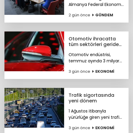
Almanya Federal Ekonomi
ve Enerji Bakanlığı (BMWE)
2 gün önce
GÜNDEM
iş birliğinde yürütülen
Partnering in Business with
Germany Programı
tanıtımı yapıldı.
Otomotiv ihracatta
tüm sektörleri geride
bıraktı
Otomotiv endüstrisi,
temmuz ayında 3 milyar
586 milyon dolarla en
3 gün önce
EKONOMİ
fazla ihracata imza atan
sektör olarak kayıtlara
geçti.
Trafik sigortasında
yeni dönem
1 Ağustos itibarıyla
yürürlüğe giren yeni trafik
sigortası düzenlemesiyle
3 gün önce
EKONOMİ
hasar süreçleri yeniden