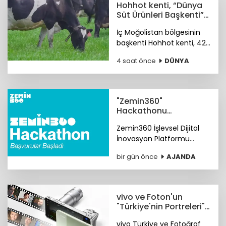
Hohhot kenti, “Dünya
Süt Ürünleri Başkenti”
ünvanı kazandı
İç Moğolistan bölgesinin
başkenti Hohhot kenti, 42
milyar ABD doları
4 saat önce
DÜNYA
büyüklüğündeki süt
ürünleri sektörüyle “Dünya
Süt Ürünleri Başkenti”
ünvanını kazandı.
"Zemin360"
Hackathonu
başvuruları başladı
Zemin360 İşlevsel Dijital
İnovasyon Platformu
Hackathonu hayata
bir gün önce
AJANDA
geçiyor. Son başvuru tarihi
7 Eylül 2026. Başvurular
zemin360.com'da başladı.
vivo ve Foton'un
"Türkiye'nin Portreleri"
yarışması başladı
vivo Türkiye ve Fotoğraf