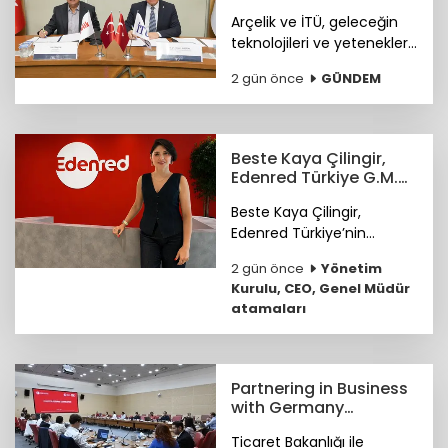
Arçelik ve İTÜ, geleceğin
teknolojileri ve yetenekleri
için güçlerini birleştiriyor.
2 gün önce
GÜNDEM
Beste Kaya Çilingir,
Edenred Türkiye G.M.Y.
olarak atandı
Beste Kaya Çilingir,
Edenred Türkiye’nin
Pazarlama ve Büyümeden
2 gün önce
Yönetim
Sorumlu Genel Müdür
Kurulu, CEO, Genel Müdür
Yardımcısı olarak atandı.
atamaları
Partnering in Business
with Germany
workshopu yapıldı
Ticaret Bakanlığı ile