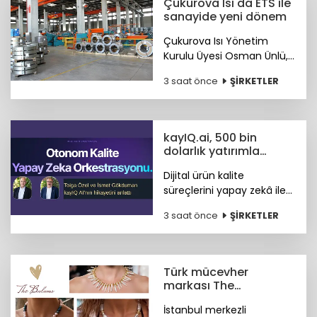
Çukurova Isı'da ETS ile
sanayide yeni dönem
Çukurova Isı Yönetim
Kurulu Üyesi Osman Ünlü,
Emisyon Ticaret Sistemi
3 saat önce
ŞİRKETLER
ETS'nin sanayinin
uluslararası pazarlardaki
rekabet gücünü artırdığını
belirtti.
kayIQ.ai, 500 bin
dolarlık yatırımla
hayata geçti
Dijital ürün kalite
süreçlerini yapay zekâ ile
otonom hale getiren
3 saat önce
ŞİRKETLER
kayIQ.ai platformu, 500
bin dolarlık yatırımla
hayata geçti.
Türk mücevher
markası The
Bulums'tan global
İstanbul merkezli
başarı