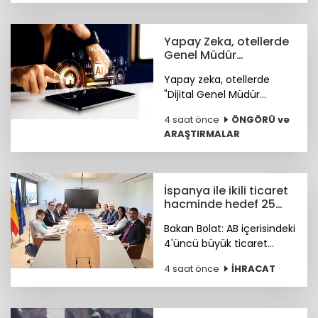
neler? sorusunu cevapladı.
Yapay Zeka, otellerde
Genel Müdür
Yardımcısı olmaya
Yapay zeka, otellerde
hazırlanıyor
"Dijital Genel Müdür
Yardımcısı" olmaya
4 saat önce
ÖNGÖRÜ ve
hazırlanıyor.
ARAŞTIRMALAR
İspanya ile ikili ticaret
hacminde hedef 25
milyar dolar
Bakan Bolat: AB içerisindeki
4'üncü büyük ticaret
ortağımız olan İspanya ile
4 saat önce
İHRACAT
ikili ticaret hacmimizi orta
vadede yıllık 25 milyar
dolara ulaştırmayı
hedefliyoruz.