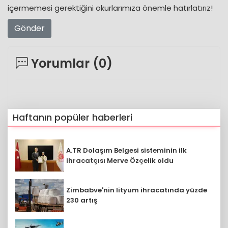
içermemesi gerektiğini okurlarımıza önemle hatırlatırız!
Gönder
Yorumlar (
0
)
Haftanın popüler haberleri
A.TR Dolaşım Belgesi sisteminin ilk
ihracatçısı Merve Özçelik oldu
Zimbabve'nin lityum ihracatında yüzde
230 artış