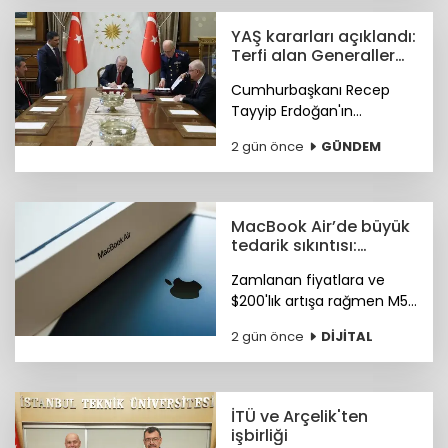
YAŞ kararları açıklandı:
Terfi alan Generaller
haberimizde
Cumhurbaşkanı Recep
Tayyip Erdoğan'ın
başkanlık ettiği Yüksek
2 gün önce
GÜNDEM
Askeri Şura toplantısı sona
erdi. Terfi alan, görev
süresi dolan Generaller
listesi haberimizde...
MacBook Air’de büyük
tedarik sıkıntısı:
Teslimatlar gecikiyor
Zamlanan fiyatlara ve
$200'lık artışa rağmen M5
MacBook Air modellerinde
2 gün önce
DİJİTAL
ciddi stok sorunu
yaşanıyor. Bazı siparişlerin
teslimat süresi altı haftayı
buluyor.
İTÜ ve Arçelik'ten
işbirliği