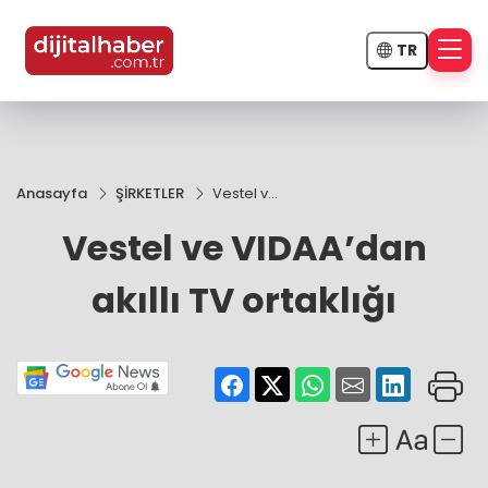
TR
Anasayfa
ŞİRKETLER
Vestel ve
VIDAA’dan
Vestel ve VIDAA’dan
akıllı TV
ortaklığı
akıllı TV ortaklığı