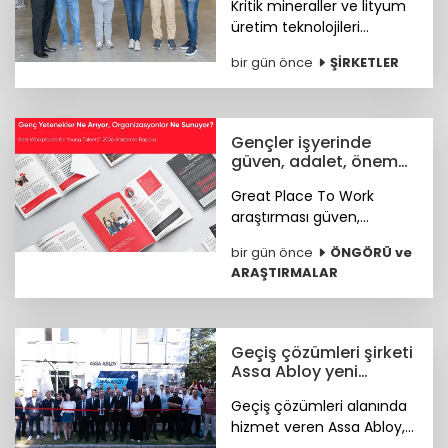
Kritik mineraller ve lityum
üretim teknolojileri
geliştiren Eeli Technology,
bir gün önce
ŞİRKETLER
toplam 2 milyon dolar
tutarındaki tohum öncesi
yatırım turunu tamamladı.
Gençler işyerinde
güven, adalet, önem
arıyor
Great Place To Work
araştırması güven,
hakkaniyet, psikolojik
bir gün önce
ÖNGÖRÜ ve
sağlık, anlam ve yapay
ARAŞTIRMALAR
zekâya hazır kurum
kültürünün genç çalışan
deneyimini şekillendiren
temel unsurlar olduğunu
Geçiş çözümleri şirketi
ortaya koydu.
Assa Abloy yeni
showroomunu açtı
Geçiş çözümleri alanında
hizmet veren Assa Abloy,
Ankara'da hayata geçirdiği