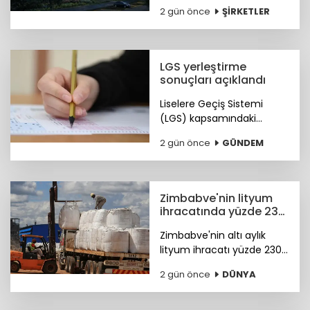
dönemine göre yüzde 25
2 gün önce
ŞİRKETLER
artışla 88,5 milyar liraya
ulaştı.
LGS yerleştirme
sonuçları açıklandı
Liselere Geçiş Sistemi
(LGS) kapsamındaki
yerleştirme sonuçları
2 gün önce
GÜNDEM
"www.meb.gov.tr"
adresinden erişime açıldı.
Zimbabve'nin lityum
ihracatında yüzde 230
artış
Zimbabve'nin altı aylık
lityum ihracatı yüzde 230
oranında arttı
2 gün önce
DÜNYA