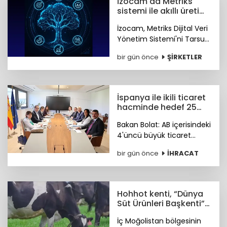
İzocam'da Metriks
sistemi ile akıllı üretim
dönemi başladı
İzocam, Metriks Dijital Veri
Yönetim Sistemi'ni Tarsus
Tesisinde devreye alarak
bir gün önce
ŞİRKETLER
akıllı üretim dönemini
başlattı. Böylelikle üretim
sahasındaki tüm veriler
tek merkezde toplanacak.
İspanya ile ikili ticaret
hacminde hedef 25
milyar dolar
Bakan Bolat: AB içerisindeki
4'üncü büyük ticaret
ortağımız olan İspanya ile
bir gün önce
İHRACAT
ikili ticaret hacmimizi orta
vadede yıllık 25 milyar
dolara ulaştırmayı
hedefliyoruz.
Hohhot kenti, “Dünya
Süt Ürünleri Başkenti”
ünvanı kazandı
İç Moğolistan bölgesinin