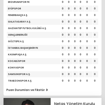
ERZURUMSPOR FK
0
0
0
0
0
0
EYÜPSPOR
0
0
0
0
0
0
FENERBAHÇE A.Ş.
0
0
0
0
0
0
GALATASARAY A.Ş.
0
0
0
0
0
0
GAZİANTEP FUTBOL KULÜBÜ A.Ş.
0
0
0
0
0
0
GENÇLERBİRLİĞİ
0
0
0
0
0
0
GÖZTEPE A.Ş.
0
0
0
0
0
0
İSTANBUL BAŞAKŞEHİR FK
0
0
0
0
0
0
KASIMPAŞA A.Ş.
0
0
0
0
0
0
KOCAELİSPOR
0
0
0
0
0
0
KONYASPOR
0
0
0
0
0
0
SAMSUNSPOR A.Ş.
0
0
0
0
0
0
TRABZONSPOR A.Ş.
0
0
0
0
0
0
›
Puan Durumları ve Fikstür
Netaş Yönetim Kurulu