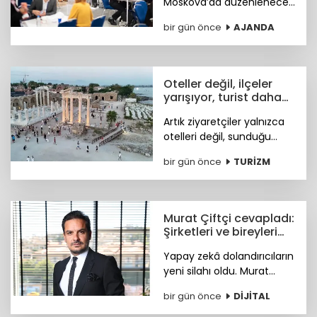
Moskova’da düzenlenecek
4. Meet Global MICE
bir gün önce
AJANDA
Congress (MGMC),
Türkiye’nin MICE uzmanları
için kritik iş fırsatları
sunmaya hazırlanıyor.
Oteller değil, ilçeler
yarışıyor, turist daha
fazla deneyim istiyor
Artık ziyaretçiler yalnızca
otelleri değil, sunduğu
tarihi, doğal güzellikleri,
bir gün önce
TURİZM
sosyal yaşamı ve fiyat-
performans avantajıyla
öne çıkan ilçeleri tercih
ediyor.
Murat Çiftçi cevapladı:
Şirketleri ve bireyleri
bekleyen siber riskler
Yapay zekâ dolandırıcıların
neler?
yeni silahı oldu. Murat
Çiftçi, şirketleri ve bireyleri
bir gün önce
DİJİTAL
bekleyen siber riskler
neler? sorusunu cevapladı.