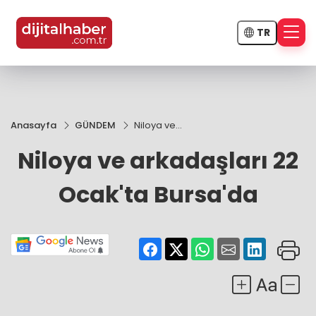
TR
Anasayfa
GÜNDEM
Niloya ve
arkadaşları
Niloya ve arkadaşları 22
22 Ocak'ta
Bursa'da
Ocak'ta Bursa'da