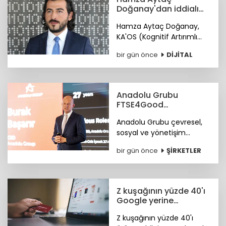
Doğanay'dan iddialı
siber hizmet: KA'OS
Hamza Aytaç Doğanay,
KA'OS (Kognitif Artırımlı
Ofansif Sistem) sistemiyle
bir gün önce
DİJİTAL
siber güvenlik yazılımları
konusunda iddialı.
Anadolu Grubu
FTSE4Good
Endeksi’nde
Anadolu Grubu çevresel,
sosyal ve yönetişim
alanlarındaki bütüncül
bir gün önce
ŞİRKETLER
yaklaşımı ile FTSE4Good
Endeksi’nde.
Z kuşağının yüzde 40'ı
Google yerine
Tiktok'ta arama
Z kuşağının yüzde 40'ı
yapıyor