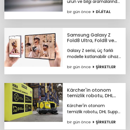
ürün ve bilgi aramalarında
TikTok'u tercih ediyor.
bir gün önce
DİJİTAL
Araştırma ayrıca
Instagram ve TikTok'un
ürün keşfi konusunda
önde olduğunu öne
Samsung Galaxy Z
çıkardı.
Fold8 Ultra, Fold8 ve
Flip8 teknoloji
Galaxy Z serisi, üç farklı
marketlerde
modelle katlanabilir cihaz
deneyiminde yeni bir
bir gün önce
ŞİRKETLER
sayfa açıyor.
Kärcher'in otonom
temizlik robotu, DHL
depolarında çalışıyor
Kärcher'in otonom
temizlik robotu, DHL Supply
Chain Türkiye depolarında
bir gün önce
ŞİRKETLER
göreve başladı.