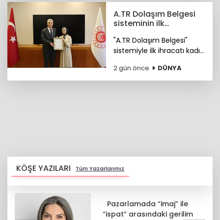
A.TR Dolaşım Belgesi
sisteminin ilk
ihracatçısı Merve
"A.TR Dolaşım Belgesi"
Özçelik oldu
sistemiyle ilk ihracatı kadın
girişimci Merve Özçelik
2 gün önce
DÜNYA
yaptı.
KÖŞE YAZILARI
Tüm Yazarlarımız
Pazarlamada “imaj” ile
“ispat” arasındaki gerilim