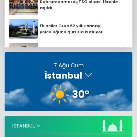
Kahramanmaraş TSO binası törenle
açıldı
Ekinciler Grup 62 yıllık sanayi
yolculuğunu gururla kutluyor
Mehmet Abbasoğlu: Petrol Ofisi Grubu
18. kez zirvede
7 Ağu Cum
İstanbul
E-Kolay İhracat Platformu E-KİP'e ödül
30°
Sosyal medya zirvesinde Aselsan ilk
sırada
Türkiye, Suudi Arabistan ve
İSTANBUL
Pakistan'dan ortak imza