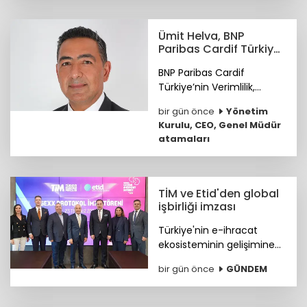
Ümit Helva, BNP
Paribas Cardif Türkiye
GMY görevine atandı
BNP Paribas Cardif
Türkiye’nin Verimlilik,
Teknoloji ve
bir gün önce
Yönetim
Operasyondan Sorumlu
Kurulu, CEO, Genel Müdür
Genel Müdür Yardımcılığı
atamaları
görevine Ümit Helva
atandı.
TİM ve Etid'den global
işbirliği imzası
Türkiye'nin e-ihracat
ekosisteminin gelişimine
katkı sunmak ve
bir gün önce
GÜNDEM
ihracatçıların küresel
pazarlardaki rekabet
gücünü artırmak amacıyla