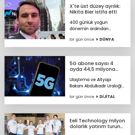
X'te üst düzey ayrılık:
Nikita Bier istifa etti
400 günlük yoğun
dönemin ardından
görevini devreden Bier,
bir gün önce
DÜNYA
şirkette danışman olarak
kalacak. Yerine tasarım ve
mühendislik liderlerinden
oluşan yeni bir ekip
5G abone sayısı 4
geçiyor.
ayda 44,5 milyona
ulaştı
Ulaştırma ve Altyapı
Bakanı Abdulkadir Uraloğlu,
5G abone sayısının 4 ayda
bir gün önce
DİJİTAL
44,5 milyona ulaştığını
bildirdi.
Eeli Technology milyon
dolarlık yatırım turunu
tamamladı