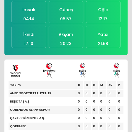
İmsak
Güneş
Öğle
04:14
05:57
13:17
İkindi
Akşam
Yatsı
17:10
20:23
21:58
Takım
O
G
B
M
Av
P
AMED SPORTİF FAALİYETLER
0
0
0
0
0
0
BEŞİKTAŞ A.Ş.
0
0
0
0
0
0
CORENDON ALANYASPOR
0
0
0
0
0
0
ÇAYKUR RİZESPOR A.Ş.
0
0
0
0
0
0
ÇORUM FK
0
0
0
0
0
0