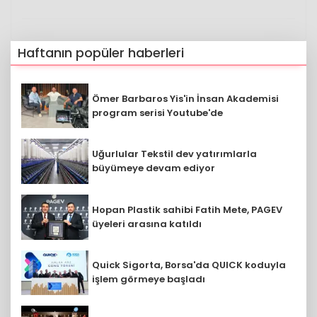
Haftanın popüler haberleri
Ömer Barbaros Yis'in İnsan Akademisi
program serisi Youtube'de
Uğurlular Tekstil dev yatırımlarla
büyümeye devam ediyor
Hopan Plastik sahibi Fatih Mete, PAGEV
üyeleri arasına katıldı
Quick Sigorta, Borsa'da QUICK koduyla
işlem görmeye başladı