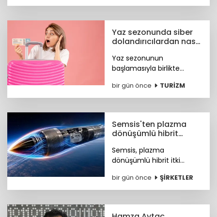
dolara, çelik ihracatı ise
8,4 milyar dolara ulaştı.
Yaz sezonunda siber
dolandırıcılardan nasıl
korunacağız?
Yaz sezonunun
başlamasıyla birlikte
turizm sektöründeki
bir gün önce
TURİZM
hareketlilik, siber suçlular
için finansal kazanç odaklı
yeni fırsat kapıları açtı. Peki
nasıl korunacağız?
Semsis'ten plazma
dönüşümlü hibrit
motor teknolojisi
Semsis, plazma
dönüşümlü hibrit itki
sistemi konseptine ilişkin
bir gün önce
ŞİRKETLER
teknik ayrıntıları duyurdu.
Hamza Aytaç