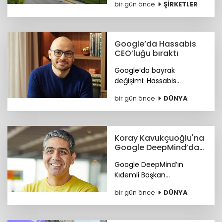
bir gün önce
ŞİRKETLER
bulunduran Sanipak
resmen Arch Peninsula
bünyesine katıldı.
Google’da Hassabis
CEO’luğu bıraktı
Google’da bayrak
değişimi: Hassabis
CEO’luğu bıraktı.
bir gün önce
DÜNYA
Koray Kavukçuoğlu'na
Google DeepMind’da
önemli görev
Google DeepMind’ın
Kıdemli Başkan
Yardımcılığı görevine Türk
bir gün önce
DÜNYA
bilim insanı Koray
Kavukçuoğlu getirildi.