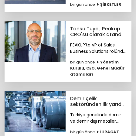
bir gün önce
ŞİRKETLER
yeni showroomuyla
güvenlik ve erişim
çözümlerini müşterileriyle
buluşturuyor.
Tansu Tüyel, Peakup
CRO'su olarak atandı
PEAKUP’ta VP of Sales,
Business Solutions rolünde
önemli katkılar sağlayan
bir gün önce
Yönetim
Tansu Tüyel, bundan
Kurulu, CEO, Genel Müdür
sonra görevine Chief
atamaları
Revenue Officer (CRO)
olarak devam edecek.
Demir çelik
sektöründen ilk yarıda
güçlü ihracat
Türkiye genelinde demir
performansı
ve demir dışı metaller
ihracatı yılın ilk yarısında
bir gün önce
İHRACAT
yüzde 11,7 artışla 7,2 milyar