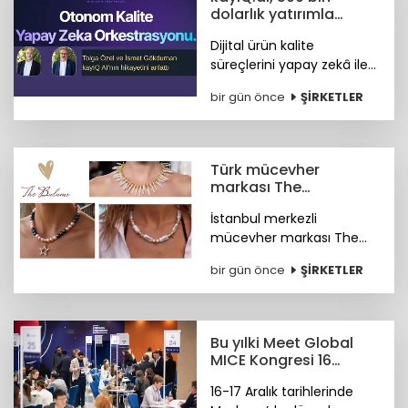
dolarlık yatırımla
hayata geçti
Dijital ürün kalite
süreçlerini yapay zekâ ile
otonom hale getiren
bir gün önce
ŞİRKETLER
kayIQ.ai platformu, 500
bin dolarlık yatırımla
hayata geçti.
Türk mücevher
markası The
Bulums'tan global
İstanbul merkezli
başarı
mücevher markası The
Bulums, seçili
bir gün önce
ŞİRKETLER
koleksiyonuyla uluslararası
bağımsız tasarım
platformu Wolf &
Badger'ın marka ağına
Bu yılki Meet Global
katıldı.
MICE Kongresi 16
Aralık'ta Moskova'da
16-17 Aralık tarihlerinde