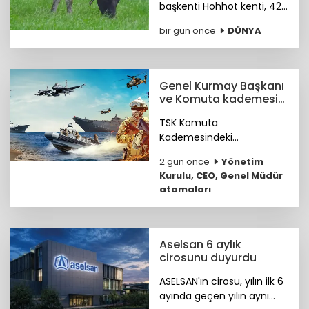
başkenti Hohhot kenti, 42
milyar ABD doları
bir gün önce
DÜNYA
büyüklüğündeki süt
ürünleri sektörüyle “Dünya
Süt Ürünleri Başkenti”
ünvanını kazandı.
Genel Kurmay Başkanı
ve Komuta kademesi
belirlendi
TSK Komuta
Kademesindeki
Komutanların özgeçmişleri
2 gün önce
Yönetim
haberimizde...
Kurulu, CEO, Genel Müdür
atamaları
Aselsan 6 aylık
cirosunu duyurdu
ASELSAN'ın cirosu, yılın ilk 6
ayında geçen yılın aynı