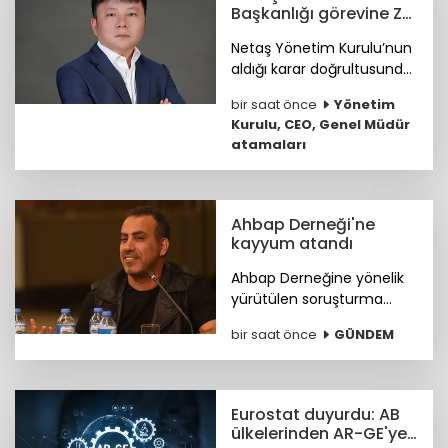
Başkanlığı görevine Zhi
Ling getirildi
Netaş Yönetim Kurulu’nun
aldığı karar doğrultusunda
Zhi Ling, yapılacak ilk Genel
bir saat önce
Yönetim
Kurul Toplantısı’nda
Kurulu, CEO, Genel Müdür
ortakların onayına
atamaları
sunulmak üzere YK
Başkanı olarak atandı.
Ahbap Derneği'ne
kayyum atandı
Ahbap Derneğine yönelik
yürütülen soruşturma
kapsamında derneğin
bir saat önce
GÜNDEM
yönetimine kayyum
atanmasına ve tüm
faaliyetlerinin tedbiren
durdurulmasına karar
Eurostat duyurdu: AB
verildi.
ülkelerinden AR-GE'ye