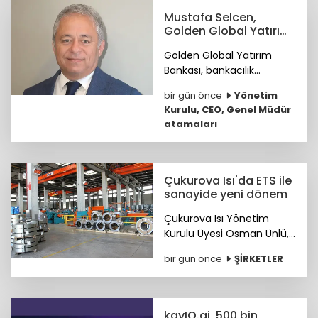
ETİD ile TİM arasında iş
Mustafa Selcen,
birliği protokolü imzalandı.
Golden Global Yatırım
Bankası YKÜ oldu
Golden Global Yatırım
Bankası, bankacılık
sektöründe 25 yılı aşkın
bir gün önce
Yönetim
deneyime sahip Mustafa
Kurulu, CEO, Genel Müdür
Selcen’i Yönetim Kurulu
atamaları
Üyesi olarak atadı.
Çukurova Isı'da ETS ile
sanayide yeni dönem
Çukurova Isı Yönetim
Kurulu Üyesi Osman Ünlü,
Emisyon Ticaret Sistemi
bir gün önce
ŞİRKETLER
ETS'nin sanayinin
uluslararası pazarlardaki
rekabet gücünü artırdığını
belirtti.
kayIQ.ai, 500 bin