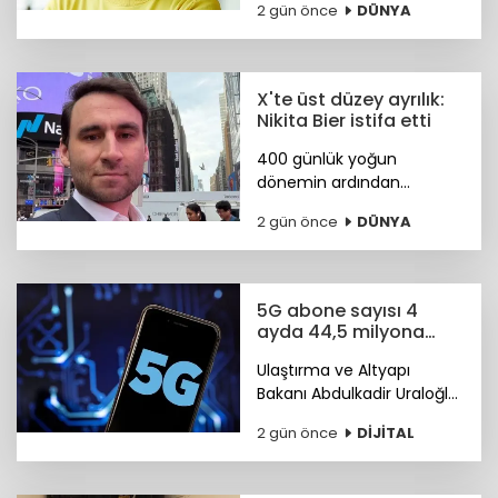
2 gün önce
DÜNYA
bilim insanı Koray
Kavukçuoğlu getirildi.
X'te üst düzey ayrılık:
Nikita Bier istifa etti
400 günlük yoğun
dönemin ardından
görevini devreden Bier,
2 gün önce
DÜNYA
şirkette danışman olarak
kalacak. Yerine tasarım ve
mühendislik liderlerinden
oluşan yeni bir ekip
5G abone sayısı 4
geçiyor.
ayda 44,5 milyona
ulaştı
Ulaştırma ve Altyapı
Bakanı Abdulkadir Uraloğlu,
5G abone sayısının 4 ayda
2 gün önce
DİJİTAL
44,5 milyona ulaştığını
bildirdi.