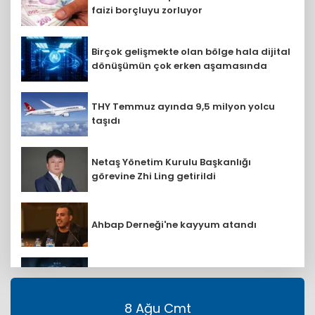
faizi borçluyu zorluyor
Birçok gelişmekte olan bölge hala dijital
dönüşümün çok erken aşamasında
THY Temmuz ayında 9,5 milyon yolcu
taşıdı
Netaş Yönetim Kurulu Başkanlığı
görevine Zhi Ling getirildi
Ahbap Derneği'ne kayyum atandı
Eurostat duyurdu: AB ülkelerinden AR-
GE'ye 130,2 milyar avro
8 Ağu Cmt