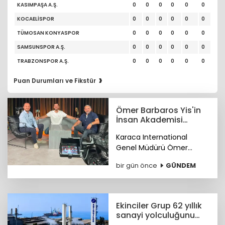
KASIMPAŞA A.Ş.
0
0
0
0
0
0
KOCAELİSPOR
0
0
0
0
0
0
TÜMOSAN KONYASPOR
0
0
0
0
0
0
SAMSUNSPOR A.Ş.
0
0
0
0
0
0
TRABZONSPOR A.Ş.
0
0
0
0
0
0
›
Puan Durumları ve Fikstür
Ömer Barbaros Yis'in
İnsan Akademisi
program serisi
Karaca International
Youtube'de
Genel Müdürü Ömer
Barbaros Yis, YouTube'da
bir gün önce
GÜNDEM
başlattığı 'İnsan Akademisi'
programının gelirleriyle bir
burs fonu oluşturmayı
hedefliyor.
Ekinciler Grup 62 yıllık
sanayi yolculuğunu
gururla kutluyor