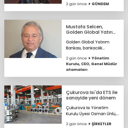
2 gün önce
GÜNDEM
ihracatçıların küresel
pazarlardaki rekabet
gücünü artırmak amacıyla
ETİD ile TİM arasında iş
Mustafa Selcen,
birliği protokolü imzalandı.
Golden Global Yatırım
Bankası YKÜ oldu
Golden Global Yatırım
Bankası, bankacılık
sektöründe 25 yılı aşkın
2 gün önce
Yönetim
deneyime sahip Mustafa
Kurulu, CEO, Genel Müdür
Selcen’i Yönetim Kurulu
atamaları
Üyesi olarak atadı.
Çukurova Isı'da ETS ile
sanayide yeni dönem
Çukurova Isı Yönetim
Kurulu Üyesi Osman Ünlü,
Emisyon Ticaret Sistemi
2 gün önce
ŞİRKETLER
ETS'nin sanayinin