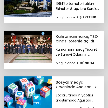
1964'te temelleri atılan
Ekinciler Grup, İcra Kurulu
Başkanı Haluk Ekinci'nin
bir gün önce
ŞİRKETLER
mesajıyla 62 yıllık köklü
sanayi mirasını ve küresel
vizyonunu gururla paylaştı.
Kahramanmaraş TSO
binası törenle açıldı
Kahramanmaraş Ticaret
ve Sanayi Odasının
(KMTSO) 6 Şubat
bir gün önce
GÜNDEM
depremlerinin ardından
yeniden inşa edilen yeni
hizmet binası düzenlenen
törenle hizmete açıldı.
Sosyal medya
zirvesinde Aselsan ilk
sırada
SocialBrands'in yaptığı
araştırmada Ağustos
ayında sosyal medyanın ilk