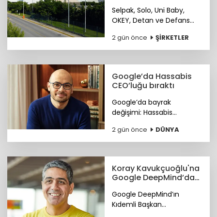
Peninsula şirketinin
Selpak, Solo, Uni Baby,
OKEY, Detan ve Defans
gibi markaları bünyesinde
2 gün önce
ŞİRKETLER
bulunduran Sanipak
resmen Arch Peninsula
bünyesine katıldı.
Google’da Hassabis
CEO’luğu bıraktı
Google’da bayrak
değişimi: Hassabis
CEO’luğu bıraktı.
2 gün önce
DÜNYA
Koray Kavukçuoğlu'na
Google DeepMind’da
önemli görev
Google DeepMind’ın
Kıdemli Başkan
Yardımcılığı görevine Türk