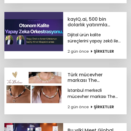
uluslararası pazarlardaki
rekabet gücünü artırdığını
belirtti.
kayIQ.ai, 500 bin
dolarlık yatırımla
hayata geçti
Dijital ürün kalite
süreçlerini yapay zekâ ile
otonom hale getiren
2 gün önce
ŞİRKETLER
kayIQ.ai platformu, 500
bin dolarlık yatırımla
hayata geçti.
Türk mücevher
markası The
Bulums'tan global
İstanbul merkezli
başarı
mücevher markası The
Bulums, seçili
2 gün önce
ŞİRKETLER
koleksiyonuyla uluslararası
bağımsız tasarım
platformu Wolf &
Badger'ın marka ağına
Bu yılki Meet Global