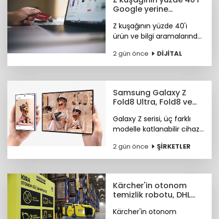
Google yerine
Tiktok'ta arama
Z kuşağının yüzde 40'ı
yapıyor
ürün ve bilgi aramalarında
TikTok'u tercih ediyor.
2 gün önce
DİJİTAL
Araştırma ayrıca
Instagram ve TikTok'un
ürün keşfi konusunda
önde olduğunu öne
Samsung Galaxy Z
çıkardı.
Fold8 Ultra, Fold8 ve
Flip8 teknoloji
Galaxy Z serisi, üç farklı
marketlerde
modelle katlanabilir cihaz
deneyiminde yeni bir
2 gün önce
ŞİRKETLER
sayfa açıyor.
Kärcher'in otonom
temizlik robotu, DHL
depolarında çalışıyor
Kärcher'in otonom