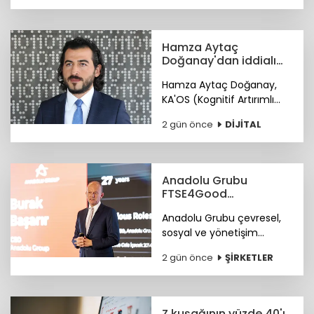
Hamza Aytaç
Doğanay'dan iddialı
siber hizmet: KA'OS
Hamza Aytaç Doğanay,
KA'OS (Kognitif Artırımlı
Ofansif Sistem) sistemiyle
2 gün önce
DİJİTAL
siber güvenlik yazılımları
konusunda iddialı.
Anadolu Grubu
FTSE4Good
Endeksi’nde
Anadolu Grubu çevresel,
sosyal ve yönetişim
alanlarındaki bütüncül
2 gün önce
ŞİRKETLER
yaklaşımı ile FTSE4Good
Endeksi’nde.
Z kuşağının yüzde 40'ı