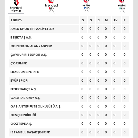
Takım
O
G
B
M
Av
P
AMED SPORTİF FAALİYETLER
0
0
0
0
0
0
BEŞİKTAŞ A.Ş.
0
0
0
0
0
0
CORENDON ALANYASPOR
0
0
0
0
0
0
ÇAYKUR RİZESPOR A.Ş.
0
0
0
0
0
0
ÇORUM FK
0
0
0
0
0
0
ERZURUMSPOR FK
0
0
0
0
0
0
EYÜPSPOR
0
0
0
0
0
0
FENERBAHÇE A.Ş.
0
0
0
0
0
0
GALATASARAY A.Ş.
0
0
0
0
0
0
GAZİANTEP FUTBOL KULÜBÜ A.Ş.
0
0
0
0
0
0
GENÇLERBİRLİĞİ
0
0
0
0
0
0
GÖZTEPE A.Ş.
0
0
0
0
0
0
İSTANBUL BAŞAKŞEHİR FK
0
0
0
0
0
0