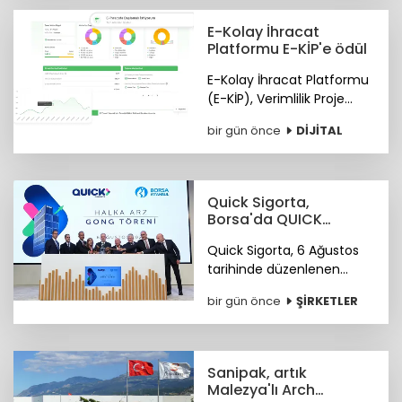
satışlarda 2025 yılını da
zirvede kapattı.
E-Kolay İhracat
Platformu E-KİP'e ödül
E-Kolay İhracat Platformu
(E-KİP), Verimlilik Proje
Ödülleri'nin "Kamu-Dijital
bir gün önce
DİJİTAL
Dönüşüm" kategorisinde
birincilik ödülüne layık
görüldü.
Quick Sigorta,
Borsa'da QUICK
koduyla işlem
Quick Sigorta, 6 Ağustos
görmeye başladı
tarihinde düzenlenen
gong töreniyle, “QUICK”
bir gün önce
ŞİRKETLER
işlem koduyla Borsa
İstanbul’da işlem görmeye
başladı.
Sanipak, artık
Malezya'lı Arch