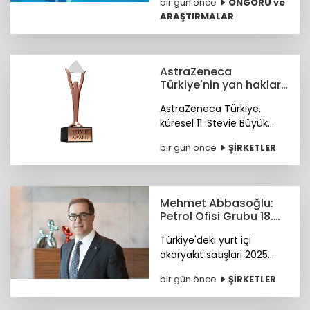
bir gün önce
ÖNGÖRÜ ve
üçü Aselsan, MKE ve tabii
ARAŞTIRMALAR
oldu.
AstraZeneca
Türkiye'nin yan haklar
yaklaşımına
AstraZeneca Türkiye,
uluslararası ödül
küresel 11. Stevie Büyük
İşverenler Ödülleri'nde
bir gün önce
ŞİRKETLER
Bronz Stevie Ödülü'nün
sahibi oldu. Ödüller 28
Ekim'de Paris'te verilecek.
Mehmet Abbasoğlu:
Petrol Ofisi Grubu 18.
kez zirvede
Türkiye'deki yurt içi
akaryakıt satışları 2025
yılında 34,5 milyon tona
bir gün önce
ŞİRKETLER
yükseldi. Petrol Ofisi
Grubu, yurt içi toplam