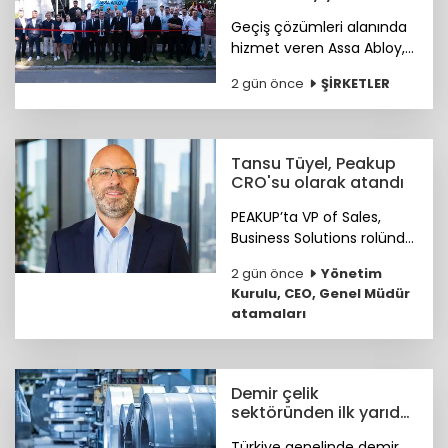
showroomunu açtı
Geçiş çözümleri alanında
hizmet veren Assa Abloy,
Ankara'da hayata geçirdiği
2 gün önce
ŞİRKETLER
yeni showroomuyla
güvenlik ve erişim
çözümlerini müşterileriyle
buluşturuyor.
Tansu Tüyel, Peakup
CRO'su olarak atandı
PEAKUP’ta VP of Sales,
Business Solutions rolünde
önemli katkılar sağlayan
2 gün önce
Yönetim
Tansu Tüyel, bundan
Kurulu, CEO, Genel Müdür
sonra görevine Chief
atamaları
Revenue Officer (CRO)
olarak devam edecek.
Demir çelik
sektöründen ilk yarıda
güçlü ihracat
Türkiye genelinde demir