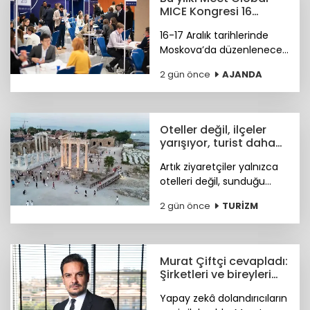
katıldı.
MICE Kongresi 16
Aralık'ta Moskova'da
16-17 Aralık tarihlerinde
Moskova’da düzenlenecek
4. Meet Global MICE
2 gün önce
AJANDA
Congress (MGMC),
Türkiye’nin MICE uzmanları
için kritik iş fırsatları
sunmaya hazırlanıyor.
Oteller değil, ilçeler
yarışıyor, turist daha
fazla deneyim istiyor
Artık ziyaretçiler yalnızca
otelleri değil, sunduğu
tarihi, doğal güzellikleri,
2 gün önce
TURİZM
sosyal yaşamı ve fiyat-
performans avantajıyla
öne çıkan ilçeleri tercih
ediyor.
Murat Çiftçi cevapladı:
Şirketleri ve bireyleri
bekleyen siber riskler
Yapay zekâ dolandırıcıların
neler?