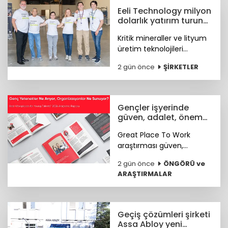
Eeli Technology milyon
dolarlık yatırım turunu
tamamladı
Kritik mineraller ve lityum
üretim teknolojileri
geliştiren Eeli Technology,
2 gün önce
ŞİRKETLER
toplam 2 milyon dolar
tutarındaki tohum öncesi
yatırım turunu tamamladı.
Gençler işyerinde
güven, adalet, önem
arıyor
Great Place To Work
araştırması güven,
hakkaniyet, psikolojik
2 gün önce
ÖNGÖRÜ ve
sağlık, anlam ve yapay
ARAŞTIRMALAR
zekâya hazır kurum
kültürünün genç çalışan
deneyimini şekillendiren
temel unsurlar olduğunu
Geçiş çözümleri şirketi
ortaya koydu.
Assa Abloy yeni