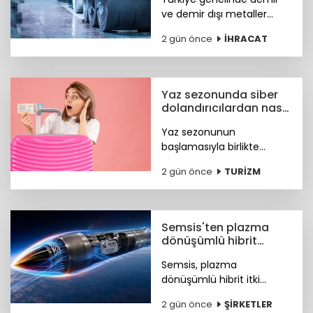
performansı
ve demir dışı metaller
ihracatı yılın ilk yarısında
2 gün önce
İHRACAT
yüzde 11,7 artışla 7,2 milyar
dolara, çelik ihracatı ise
8,4 milyar dolara ulaştı.
Yaz sezonunda siber
dolandırıcılardan nasıl
korunacağız?
Yaz sezonunun
başlamasıyla birlikte
turizm sektöründeki
2 gün önce
TURİZM
hareketlilik, siber suçlular
için finansal kazanç odaklı
yeni fırsat kapıları açtı. Peki
nasıl korunacağız?
Semsis'ten plazma
dönüşümlü hibrit
motor teknolojisi
Semsis, plazma
dönüşümlü hibrit itki
sistemi konseptine ilişkin
2 gün önce
ŞİRKETLER
teknik ayrıntıları duyurdu.