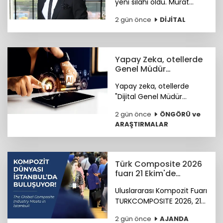
yeni silahı oldu. Murat
Çiftçi, şirketleri ve bireyleri
2 gün önce
DİJİTAL
bekleyen siber riskler
neler? sorusunu cevapladı.
Yapay Zeka, otellerde
Genel Müdür
Yardımcısı olmaya
Yapay zeka, otellerde
hazırlanıyor
"Dijital Genel Müdür
Yardımcısı" olmaya
2 gün önce
ÖNGÖRÜ ve
hazırlanıyor.
ARAŞTIRMALAR
Türk Composite 2026
fuarı 21 Ekim'de
başlıyor
Uluslararası Kompozit Fuarı
TURKCOMPOSITE 2026, 21-
23 Ekim 2026 tarihlerinde
2 gün önce
AJANDA
İstanbul Fuar Merkezi’nde