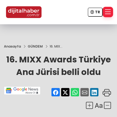
TR
Anasayfa
GÜNDEM
16. MIXX
Awards
16. MIXX Awards Türkiye
Türkiye
Ana
Jürisi
Ana Jürisi belli oldu
belli
oldu