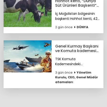
Hohhot kenti, “Dünya
Süt Ürünleri Başkenti”
ünvanı kazandı
İç Moğolistan bölgesinin
başkenti Hohhot kenti, 42
milyar ABD doları
2 gün önce
DÜNYA
büyüklüğündeki süt
ürünleri sektörüyle “Dünya
Süt Ürünleri Başkenti”
ünvanını kazandı.
Genel Kurmay Başkanı
ve Komuta kademesi
belirlendi
TSK Komuta
Kademesindeki
Komutanların özgeçmişleri
3 gün önce
Yönetim
haberimizde...
Kurulu, CEO, Genel Müdür
atamaları