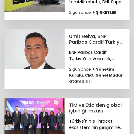
temizlik robotu, DHL Supply
Chain Türkiye depolarında
2 gün önce
ŞİRKETLER
göreve başladı.
Ümit Helva, BNP
Paribas Cardif Türkiye
GMY görevine atandı
BNP Paribas Cardif
Türkiye’nin Verimlilik,
Teknoloji ve
2 gün önce
Yönetim
Operasyondan Sorumlu
Kurulu, CEO, Genel Müdür
Genel Müdür Yardımcılığı
atamaları
görevine Ümit Helva
atandı.
TİM ve Etid'den global
işbirliği imzası
Türkiye'nin e-ihracat
ekosisteminin gelişimine
katkı sunmak ve