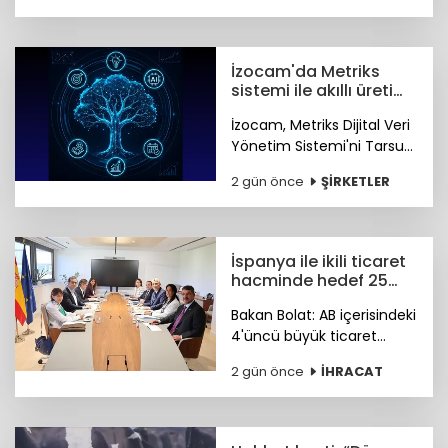
düzenlenecek.
İzocam'da Metriks
sistemi ile akıllı üretim
dönemi başladı
İzocam, Metriks Dijital Veri
Yönetim Sistemi'ni Tarsus
Tesisinde devreye alarak
2 gün önce
ŞİRKETLER
akıllı üretim dönemini
başlattı. Böylelikle üretim
sahasındaki tüm veriler
tek merkezde toplanacak.
İspanya ile ikili ticaret
hacminde hedef 25
milyar dolar
Bakan Bolat: AB içerisindeki
4'üncü büyük ticaret
ortağımız olan İspanya ile
2 gün önce
İHRACAT
ikili ticaret hacmimizi orta
vadede yıllık 25 milyar
dolara ulaştırmayı
hedefliyoruz.