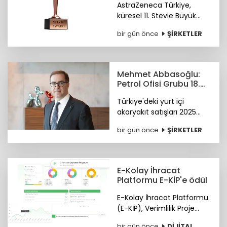
AstraZeneca Türkiye,
uluslararası ödül
küresel 11. Stevie Büyük
İşverenler Ödülleri'nde
bir gün önce
ŞİRKETLER
Bronz Stevie Ödülü'nün
sahibi oldu. Ödüller 28
Ekim'de Paris'te verilecek.
Mehmet Abbasoğlu:
Petrol Ofisi Grubu 18.
kez zirvede
Türkiye'deki yurt içi
akaryakıt satışları 2025
yılında 34,5 milyon tona
bir gün önce
ŞİRKETLER
yükseldi. Petrol Ofisi
Grubu, yurt içi toplam
satışlarda 2025 yılını da
zirvede kapattı.
E-Kolay İhracat
Platformu E-KİP'e ödül
E-Kolay İhracat Platformu
(E-KİP), Verimlilik Proje
Ödülleri'nin "Kamu-Dijital
bir gün önce
DİJİTAL