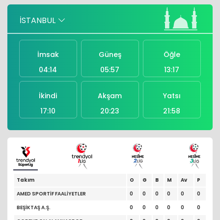
Hopan Plastik sahibi Fatih Mete, PAGEV
İSTANBUL
üyeleri arasına katıldı
İmsak
Güneş
Öğle
04:14
05:57
13:17
İkindi
Akşam
Yatsı
17:10
20:23
21:58
Takım
O
G
B
M
Av
P
AMED SPORTİF FAALİYETLER
0
0
0
0
0
0
BEŞİKTAŞ A.Ş.
0
0
0
0
0
0