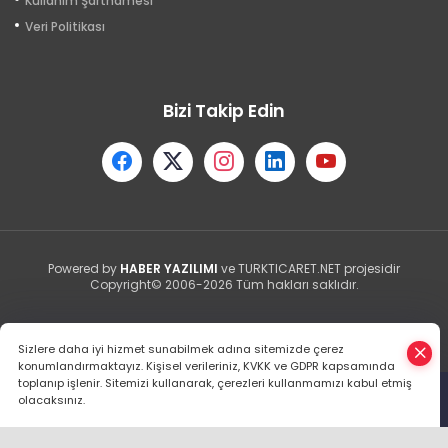
Kullanım Şartnamesi
Veri Politikası
Bizi Takip Edin
Powered by
HABER YAZILIMI
ve TURKTICARET.NET projesidir
Copyright© 2006-2026 Tüm hakları saklıdır.
Sizlere daha iyi hizmet sunabilmek adına sitemizde çerez
konumlandırmaktayız. Kişisel verileriniz, KVKK ve GDPR kapsamında
toplanıp işlenir. Sitemizi kullanarak, çerezleri kullanmamızı kabul etmiş
olacaksınız.
Anasayfa
Haber Ara
Yazarlar
İhbar Hattı