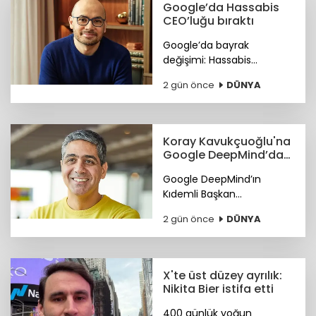
Google’da Hassabis
CEO’luğu bıraktı
Google’da bayrak
değişimi: Hassabis
CEO’luğu bıraktı.
2 gün önce
DÜNYA
Koray Kavukçuoğlu'na
Google DeepMind’da
önemli görev
Google DeepMind’ın
Kıdemli Başkan
Yardımcılığı görevine Türk
2 gün önce
DÜNYA
bilim insanı Koray
Kavukçuoğlu getirildi.
X'te üst düzey ayrılık:
Nikita Bier istifa etti
400 günlük yoğun