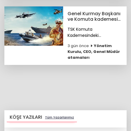
Süt Ürünleri Başkenti”
ünvanını kazandı.
Genel Kurmay Başkanı
ve Komuta kademesi
belirlendi
TSK Komuta
Kademesindeki
Komutanların özgeçmişleri
3 gün önce
Yönetim
haberimizde...
Kurulu, CEO, Genel Müdür
atamaları
KÖŞE YAZILARI
Tüm Yazarlarımız