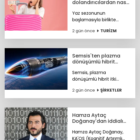
dolandırıcılardan nasıl
korunacağız?
Yaz sezonunun
başlamasıyla birlikte
turizm sektöründeki
2 gün önce
TURİZM
hareketlilik, siber suçlular
için finansal kazanç odaklı
yeni fırsat kapıları açtı. Peki
nasıl korunacağız?
Semsis'ten plazma
dönüşümlü hibrit
motor teknolojisi
Semsis, plazma
dönüşümlü hibrit itki
sistemi konseptine ilişkin
2 gün önce
ŞİRKETLER
teknik ayrıntıları duyurdu.
Hamza Aytaç
Doğanay'dan iddialı
siber hizmet: KA'OS
Hamza Aytaç Doğanay,
KA'OS (Kognitif Artırımlı