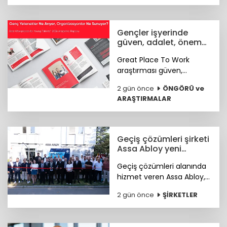
tutarındaki tohum öncesi
yatırım turunu tamamladı.
Gençler işyerinde
güven, adalet, önem
arıyor
Great Place To Work
araştırması güven,
hakkaniyet, psikolojik
2 gün önce
ÖNGÖRÜ ve
sağlık, anlam ve yapay
ARAŞTIRMALAR
zekâya hazır kurum
kültürünün genç çalışan
deneyimini şekillendiren
temel unsurlar olduğunu
Geçiş çözümleri şirketi
ortaya koydu.
Assa Abloy yeni
showroomunu açtı
Geçiş çözümleri alanında
hizmet veren Assa Abloy,
Ankara'da hayata geçirdiği
2 gün önce
ŞİRKETLER
yeni showroomuyla
güvenlik ve erişim
çözümlerini müşterileriyle