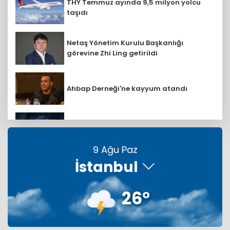
THY Temmuz ayında 9,5 milyon yolcu
taşıdı
Netaş Yönetim Kurulu Başkanlığı
görevine Zhi Ling getirildi
Ahbap Derneği'ne kayyum atandı
Eurostat duyurdu: AB ülkelerinden AR-
GE'ye 130,2 milyar avro
9 Ağu Paz
İstanbul
Türkiye, Suudi Arabistan ve
Pakistan'dan ortak imza
26°
Uğurlular Tekstil dev yatırımlarla
büyümeye devam ediyor