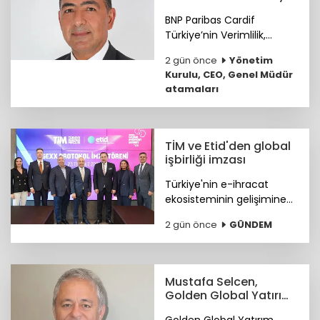
GMY görevine atandı
BNP Paribas Cardif
Türkiye’nin Verimlilik,
Teknoloji ve
2 gün önce
Yönetim
Operasyondan Sorumlu
Kurulu, CEO, Genel Müdür
Genel Müdür Yardımcılığı
atamaları
görevine Ümit Helva
atandı.
TİM ve Etid'den global
işbirliği imzası
Türkiye'nin e-ihracat
ekosisteminin gelişimine
katkı sunmak ve
2 gün önce
GÜNDEM
ihracatçıların küresel
pazarlardaki rekabet
gücünü artırmak amacıyla
ETİD ile TİM arasında iş
Mustafa Selcen,
birliği protokolü imzalandı.
Golden Global Yatırım
Bankası YKÜ oldu
Golden Global Yatırım