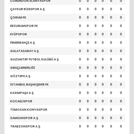
CORENDON ALANYASPOR
0
0
0
0
0
0
ÇAYKUR RİZESPOR A.Ş.
0
0
0
0
0
0
ÇORUM FK
0
0
0
0
0
0
ERZURUMSPOR FK
0
0
0
0
0
0
EYÜPSPOR
0
0
0
0
0
0
FENERBAHÇE A.Ş.
0
0
0
0
0
0
GALATASARAY A.Ş.
0
0
0
0
0
0
GAZİANTEP FUTBOL KULÜBÜ A.Ş.
0
0
0
0
0
0
GENÇLERBİRLİĞİ
0
0
0
0
0
0
GÖZTEPE A.Ş.
0
0
0
0
0
0
İSTANBUL BAŞAKŞEHİR FK
0
0
0
0
0
0
KASIMPAŞA A.Ş.
0
0
0
0
0
0
KOCAELİSPOR
0
0
0
0
0
0
TÜMOSAN KONYASPOR
0
0
0
0
0
0
SAMSUNSPOR A.Ş.
0
0
0
0
0
0
TRABZONSPOR A.Ş.
0
0
0
0
0
0