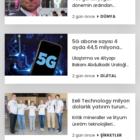
dönemin ardından
görevini devreden Bier,
2 gün önce
DÜNYA
şirkette danışman olarak
kalacak. Yerine tasarım ve
mühendislik liderlerinden
oluşan yeni bir ekip
5G abone sayısı 4
geçiyor.
ayda 44,5 milyona
ulaştı
Ulaştırma ve Altyapı
Bakanı Abdulkadir Uraloğlu,
5G abone sayısının 4 ayda
2 gün önce
DİJİTAL
44,5 milyona ulaştığını
bildirdi.
Eeli Technology milyon
dolarlık yatırım turunu
tamamladı
Kritik mineraller ve lityum
üretim teknolojileri
geliştiren Eeli Technology,
2 gün önce
ŞİRKETLER
toplam 2 milyon dolar