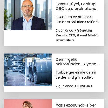
buluşturuyor.
Tansu Tüyel, Peakup
CRO'su olarak atandı
PEAKUP’ta VP of Sales,
Business Solutions rolünde
önemli katkılar sağlayan
2 gün önce
Yönetim
Tansu Tüyel, bundan
Kurulu, CEO, Genel Müdür
sonra görevine Chief
atamaları
Revenue Officer (CRO)
olarak devam edecek.
Demir çelik
sektöründen ilk yarıda
güçlü ihracat
Türkiye genelinde demir
performansı
ve demir dışı metaller
ihracatı yılın ilk yarısında
2 gün önce
İHRACAT
yüzde 11,7 artışla 7,2 milyar
dolara, çelik ihracatı ise
8,4 milyar dolara ulaştı.
Yaz sezonunda siber