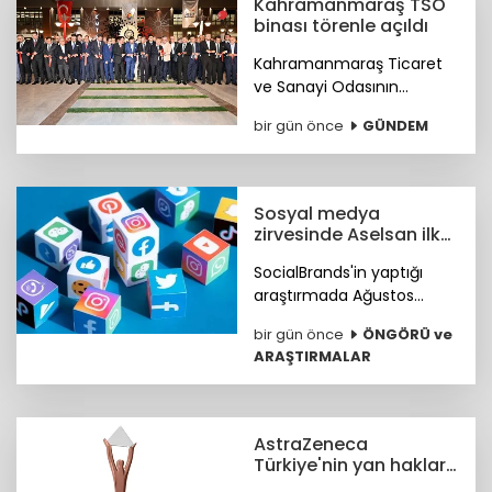
Kahramanmaraş TSO
binası törenle açıldı
Kahramanmaraş Ticaret
ve Sanayi Odasının
(KMTSO) 6 Şubat
bir gün önce
GÜNDEM
depremlerinin ardından
yeniden inşa edilen yeni
hizmet binası düzenlenen
törenle hizmete açıldı.
Sosyal medya
zirvesinde Aselsan ilk
sırada
SocialBrands'in yaptığı
araştırmada Ağustos
ayında sosyal medyanın ilk
bir gün önce
ÖNGÖRÜ ve
üçü Aselsan, MKE ve tabii
ARAŞTIRMALAR
oldu.
AstraZeneca
Türkiye'nin yan haklar
yaklaşımına