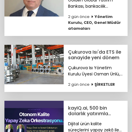
Bankası, bankacılık
sektöründe 25 yılı aşkın
2 gün önce
Yönetim
deneyime sahip Mustafa
Kurulu, CEO, Genel Müdür
Selcen’i Yönetim Kurulu
atamaları
Üyesi olarak atadı.
Çukurova Isı'da ETS ile
sanayide yeni dönem
Çukurova Isı Yönetim
Kurulu Üyesi Osman Ünlü,
Emisyon Ticaret Sistemi
2 gün önce
ŞİRKETLER
ETS'nin sanayinin
uluslararası pazarlardaki
rekabet gücünü artırdığını
belirtti.
kayIQ.ai, 500 bin
dolarlık yatırımla
hayata geçti
Dijital ürün kalite
süreçlerini yapay zekâ ile