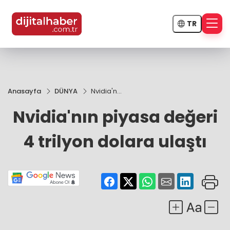
TR
Anasayfa
DÜNYA
Nvidia'nın
piyasa
Nvidia'nın piyasa değeri
değeri 4
trilyon
dolara
4 trilyon dolara ulaştı
ulaştı