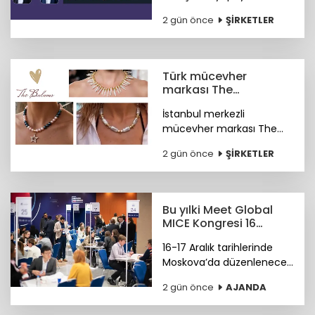
otonom hale getiren
2 gün önce
ŞİRKETLER
kayIQ.ai platformu, 500
bin dolarlık yatırımla
hayata geçti.
Türk mücevher
markası The
Bulums'tan global
İstanbul merkezli
başarı
mücevher markası The
Bulums, seçili
2 gün önce
ŞİRKETLER
koleksiyonuyla uluslararası
bağımsız tasarım
platformu Wolf &
Badger'ın marka ağına
Bu yılki Meet Global
katıldı.
MICE Kongresi 16
Aralık'ta Moskova'da
16-17 Aralık tarihlerinde
Moskova’da düzenlenecek
4. Meet Global MICE
2 gün önce
AJANDA
Congress (MGMC),
Türkiye’nin MICE uzmanları