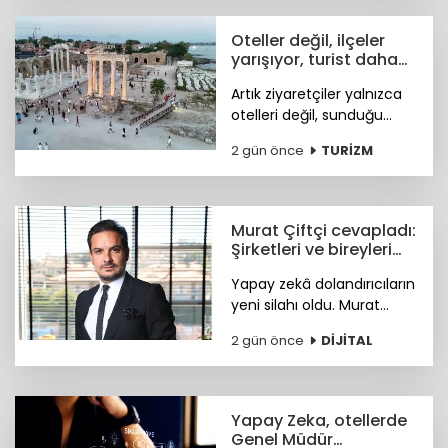
için kritik iş fırsatları
sunmaya hazırlanıyor.
Oteller değil, ilçeler
yarışıyor, turist daha
fazla deneyim istiyor
Artık ziyaretçiler yalnızca
otelleri değil, sunduğu
tarihi, doğal güzellikleri,
2 gün önce
TURİZM
sosyal yaşamı ve fiyat-
performans avantajıyla
öne çıkan ilçeleri tercih
ediyor.
Murat Çiftçi cevapladı:
Şirketleri ve bireyleri
bekleyen siber riskler
Yapay zekâ dolandırıcıların
neler?
yeni silahı oldu. Murat
Çiftçi, şirketleri ve bireyleri
2 gün önce
DİJİTAL
bekleyen siber riskler
neler? sorusunu cevapladı.
Yapay Zeka, otellerde
Genel Müdür