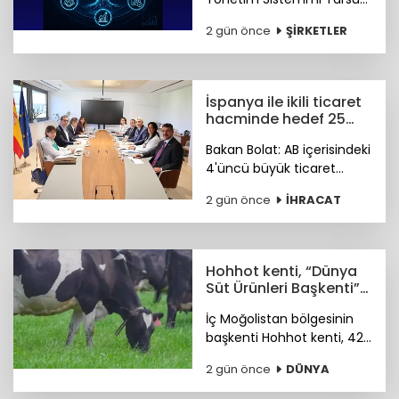
Tesisinde devreye alarak
2 gün önce
ŞİRKETLER
akıllı üretim dönemini
başlattı. Böylelikle üretim
sahasındaki tüm veriler
tek merkezde toplanacak.
İspanya ile ikili ticaret
hacminde hedef 25
milyar dolar
Bakan Bolat: AB içerisindeki
4'üncü büyük ticaret
ortağımız olan İspanya ile
2 gün önce
İHRACAT
ikili ticaret hacmimizi orta
vadede yıllık 25 milyar
dolara ulaştırmayı
hedefliyoruz.
Hohhot kenti, “Dünya
Süt Ürünleri Başkenti”
ünvanı kazandı
İç Moğolistan bölgesinin
başkenti Hohhot kenti, 42
milyar ABD doları
2 gün önce
DÜNYA
büyüklüğündeki süt
ürünleri sektörüyle “Dünya