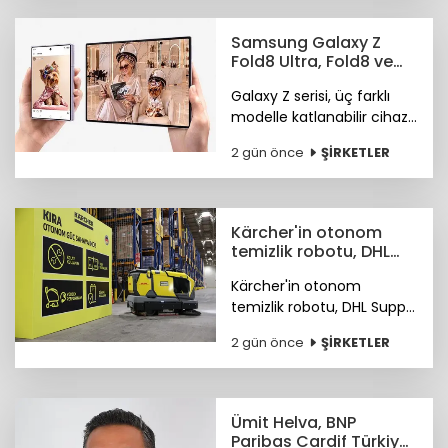
ürün keşfi konusunda
önde olduğunu öne
Samsung Galaxy Z
çıkardı.
Fold8 Ultra, Fold8 ve
Flip8 teknoloji
Galaxy Z serisi, üç farklı
marketlerde
modelle katlanabilir cihaz
deneyiminde yeni bir
2 gün önce
ŞİRKETLER
sayfa açıyor.
Kärcher'in otonom
temizlik robotu, DHL
depolarında çalışıyor
Kärcher'in otonom
temizlik robotu, DHL Supply
Chain Türkiye depolarında
2 gün önce
ŞİRKETLER
göreve başladı.
Ümit Helva, BNP
Paribas Cardif Türkiye