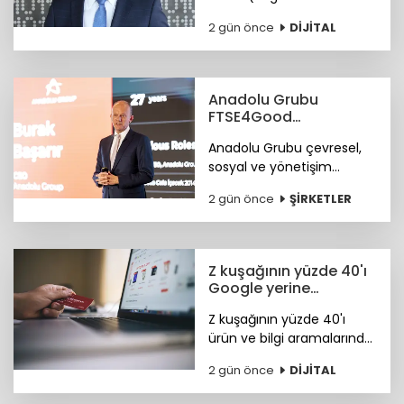
Ofansif Sistem) sistemiyle
2 gün önce
DİJİTAL
siber güvenlik yazılımları
konusunda iddialı.
Anadolu Grubu
FTSE4Good
Endeksi’nde
Anadolu Grubu çevresel,
sosyal ve yönetişim
alanlarındaki bütüncül
2 gün önce
ŞİRKETLER
yaklaşımı ile FTSE4Good
Endeksi’nde.
Z kuşağının yüzde 40'ı
Google yerine
Tiktok'ta arama
Z kuşağının yüzde 40'ı
yapıyor
ürün ve bilgi aramalarında
TikTok'u tercih ediyor.
2 gün önce
DİJİTAL
Araştırma ayrıca
Instagram ve TikTok'un