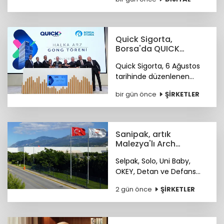
Dönüşüm" kategorisinde
birincilik ödülüne layık
görüldü.
Quick Sigorta,
Borsa'da QUICK
koduyla işlem
Quick Sigorta, 6 Ağustos
görmeye başladı
tarihinde düzenlenen
gong töreniyle, “QUICK”
bir gün önce
ŞİRKETLER
işlem koduyla Borsa
İstanbul’da işlem görmeye
başladı.
Sanipak, artık
Malezya'lı Arch
Peninsula şirketinin
Selpak, Solo, Uni Baby,
OKEY, Detan ve Defans
gibi markaları bünyesinde
2 gün önce
ŞİRKETLER
bulunduran Sanipak
resmen Arch Peninsula
bünyesine katıldı.