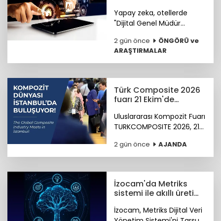
Yardımcısı olmaya
Yapay zeka, otellerde
hazırlanıyor
"Dijital Genel Müdür
Yardımcısı" olmaya
2 gün önce
ÖNGÖRÜ ve
hazırlanıyor.
ARAŞTIRMALAR
Türk Composite 2026
fuarı 21 Ekim'de
başlıyor
Uluslararası Kompozit Fuarı
TURKCOMPOSITE 2026, 21-
23 Ekim 2026 tarihlerinde
2 gün önce
AJANDA
İstanbul Fuar Merkezi’nde
düzenlenecek.
İzocam'da Metriks
sistemi ile akıllı üretim
dönemi başladı
İzocam, Metriks Dijital Veri
Yönetim Sistemi'ni Tarsus