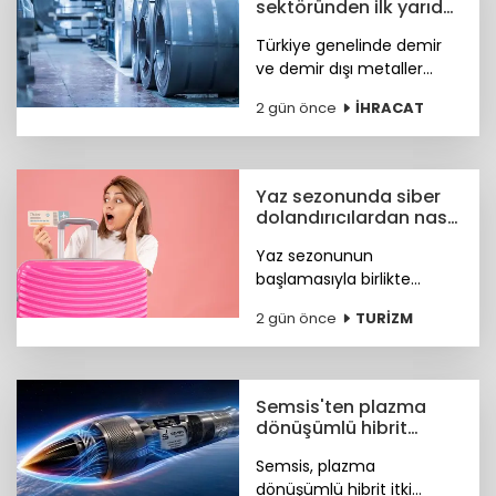
sektöründen ilk yarıda
güçlü ihracat
Türkiye genelinde demir
performansı
ve demir dışı metaller
ihracatı yılın ilk yarısında
2 gün önce
İHRACAT
yüzde 11,7 artışla 7,2 milyar
dolara, çelik ihracatı ise
8,4 milyar dolara ulaştı.
Yaz sezonunda siber
dolandırıcılardan nasıl
korunacağız?
Yaz sezonunun
başlamasıyla birlikte
turizm sektöründeki
2 gün önce
TURİZM
hareketlilik, siber suçlular
için finansal kazanç odaklı
yeni fırsat kapıları açtı. Peki
nasıl korunacağız?
Semsis'ten plazma
dönüşümlü hibrit
motor teknolojisi
Semsis, plazma
dönüşümlü hibrit itki