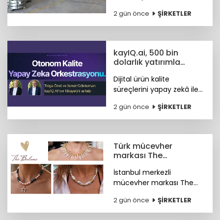
Emisyon Ticaret Sistemi
2 gün önce
ŞİRKETLER
ETS'nin sanayinin
uluslararası pazarlardaki
rekabet gücünü artırdığını
belirtti.
kayIQ.ai, 500 bin
dolarlık yatırımla
hayata geçti
Dijital ürün kalite
süreçlerini yapay zekâ ile
otonom hale getiren
2 gün önce
ŞİRKETLER
kayIQ.ai platformu, 500
bin dolarlık yatırımla
hayata geçti.
Türk mücevher
markası The
Bulums'tan global
İstanbul merkezli
başarı
mücevher markası The
Bulums, seçili
2 gün önce
ŞİRKETLER
koleksiyonuyla uluslararası
bağımsız tasarım