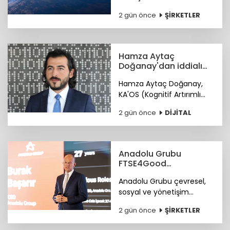
sistemi konseptine ilişkin
2 gün önce
ŞİRKETLER
teknik ayrıntıları duyurdu.
Hamza Aytaç
Doğanay'dan iddialı
siber hizmet: KA'OS
Hamza Aytaç Doğanay,
KA'OS (Kognitif Artırımlı
Ofansif Sistem) sistemiyle
2 gün önce
DİJİTAL
siber güvenlik yazılımları
konusunda iddialı.
Anadolu Grubu
FTSE4Good
Endeksi’nde
Anadolu Grubu çevresel,
sosyal ve yönetişim
alanlarındaki bütüncül
2 gün önce
ŞİRKETLER
yaklaşımı ile FTSE4Good
Endeksi’nde.