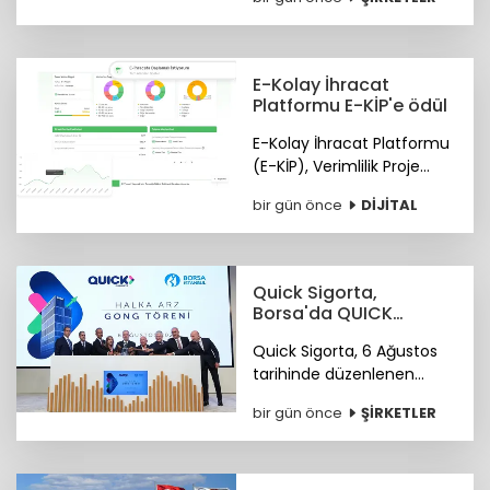
yükseldi. Petrol Ofisi
Grubu, yurt içi toplam
satışlarda 2025 yılını da
zirvede kapattı.
E-Kolay İhracat
Platformu E-KİP'e ödül
E-Kolay İhracat Platformu
(E-KİP), Verimlilik Proje
Ödülleri'nin "Kamu-Dijital
bir gün önce
DİJİTAL
Dönüşüm" kategorisinde
birincilik ödülüne layık
görüldü.
Quick Sigorta,
Borsa'da QUICK
koduyla işlem
Quick Sigorta, 6 Ağustos
görmeye başladı
tarihinde düzenlenen
gong töreniyle, “QUICK”
bir gün önce
ŞİRKETLER
işlem koduyla Borsa
İstanbul’da işlem görmeye
başladı.