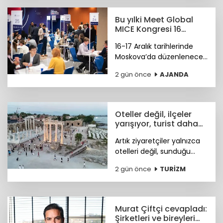
platformu Wolf &
Badger'ın marka ağına
Bu yılki Meet Global
katıldı.
MICE Kongresi 16
Aralık'ta Moskova'da
16-17 Aralık tarihlerinde
Moskova’da düzenlenecek
4. Meet Global MICE
2 gün önce
AJANDA
Congress (MGMC),
Türkiye’nin MICE uzmanları
için kritik iş fırsatları
sunmaya hazırlanıyor.
Oteller değil, ilçeler
yarışıyor, turist daha
fazla deneyim istiyor
Artık ziyaretçiler yalnızca
otelleri değil, sunduğu
tarihi, doğal güzellikleri,
2 gün önce
TURİZM
sosyal yaşamı ve fiyat-
performans avantajıyla
öne çıkan ilçeleri tercih
ediyor.
Murat Çiftçi cevapladı:
Şirketleri ve bireyleri