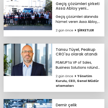
temel unsurlar olduğunu
Geçiş çözümleri şirketi
ortaya koydu.
Assa Abloy yeni
showroomunu açtı
Geçiş çözümleri alanında
hizmet veren Assa Abloy,
Ankara'da hayata geçirdiği
2 gün önce
ŞİRKETLER
yeni showroomuyla
güvenlik ve erişim
çözümlerini müşterileriyle
buluşturuyor.
Tansu Tüyel, Peakup
CRO'su olarak atandı
PEAKUP’ta VP of Sales,
Business Solutions rolünde
önemli katkılar sağlayan
2 gün önce
Yönetim
Tansu Tüyel, bundan
Kurulu, CEO, Genel Müdür
sonra görevine Chief
atamaları
Revenue Officer (CRO)
olarak devam edecek.
Demir çelik