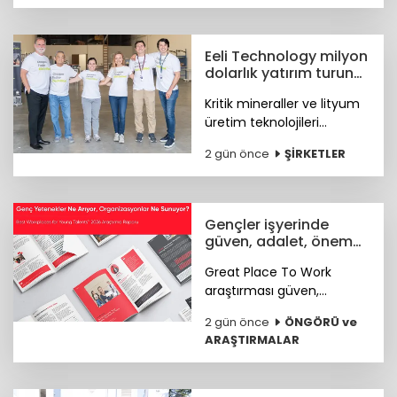
bildirdi.
Eeli Technology milyon
dolarlık yatırım turunu
tamamladı
Kritik mineraller ve lityum
üretim teknolojileri
geliştiren Eeli Technology,
2 gün önce
ŞİRKETLER
toplam 2 milyon dolar
tutarındaki tohum öncesi
yatırım turunu tamamladı.
Gençler işyerinde
güven, adalet, önem
arıyor
Great Place To Work
araştırması güven,
hakkaniyet, psikolojik
2 gün önce
ÖNGÖRÜ ve
sağlık, anlam ve yapay
ARAŞTIRMALAR
zekâya hazır kurum
kültürünün genç çalışan
deneyimini şekillendiren