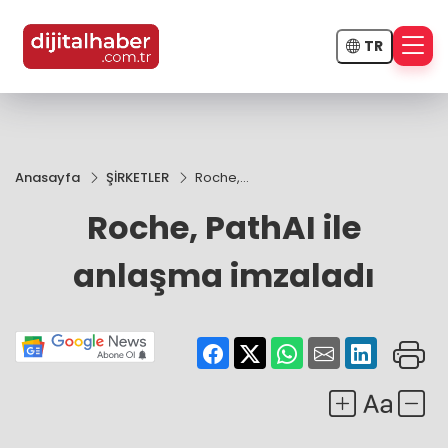
TR
Anasayfa
ŞİRKETLER
Roche,
PathAI
Roche, PathAI ile
ile
anlaşma
imzaladı
anlaşma imzaladı