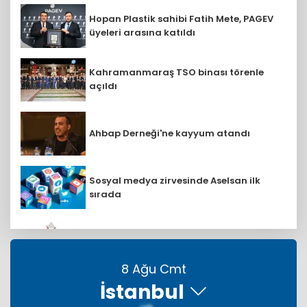
Hopan Plastik sahibi Fatih Mete, PAGEV
üyeleri arasına katıldı
Kahramanmaraş TSO binası törenle
açıldı
Ahbap Derneği'ne kayyum atandı
Sosyal medya zirvesinde Aselsan ilk
sırada
AstraZeneca Türkiye'nin yan haklar
yaklaşımına uluslararası ödül
8 Ağu Cmt
İstanbul
Ekinciler Grup 62 yıllık sanayi
yolculuğunu gururla kutluyor