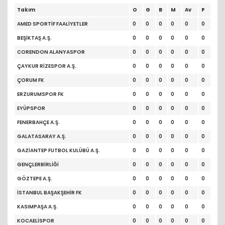
Takım
O
G
B
M
Av
P
AMED SPORTİF FAALİYETLER
0
0
0
0
0
0
BEŞİKTAŞ A.Ş.
0
0
0
0
0
0
CORENDON ALANYASPOR
0
0
0
0
0
0
ÇAYKUR RİZESPOR A.Ş.
0
0
0
0
0
0
ÇORUM FK
0
0
0
0
0
0
ERZURUMSPOR FK
0
0
0
0
0
0
EYÜPSPOR
0
0
0
0
0
0
FENERBAHÇE A.Ş.
0
0
0
0
0
0
GALATASARAY A.Ş.
0
0
0
0
0
0
GAZİANTEP FUTBOL KULÜBÜ A.Ş.
0
0
0
0
0
0
GENÇLERBİRLİĞİ
0
0
0
0
0
0
GÖZTEPE A.Ş.
0
0
0
0
0
0
İSTANBUL BAŞAKŞEHİR FK
0
0
0
0
0
0
KASIMPAŞA A.Ş.
0
0
0
0
0
0
KOCAELİSPOR
0
0
0
0
0
0