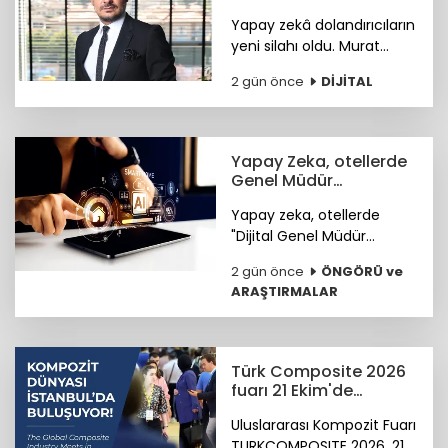
bekleyen siber riskler
Yapay zekâ dolandırıcıların
neler?
yeni silahı oldu. Murat
Çiftçi, şirketleri ve bireyleri
2 gün önce
DİJİTAL
bekleyen siber riskler
neler? sorusunu cevapladı.
Yapay Zeka, otellerde
Genel Müdür
Yardımcısı olmaya
Yapay zeka, otellerde
hazırlanıyor
"Dijital Genel Müdür
Yardımcısı" olmaya
2 gün önce
ÖNGÖRÜ ve
hazırlanıyor.
ARAŞTIRMALAR
Türk Composite 2026
fuarı 21 Ekim'de
başlıyor
Uluslararası Kompozit Fuarı
TURKCOMPOSITE 2026, 21-