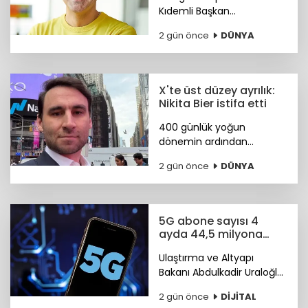
Kıdemli Başkan
Yardımcılığı görevine Türk
2 gün önce
DÜNYA
bilim insanı Koray
Kavukçuoğlu getirildi.
X'te üst düzey ayrılık:
Nikita Bier istifa etti
400 günlük yoğun
dönemin ardından
görevini devreden Bier,
2 gün önce
DÜNYA
şirkette danışman olarak
kalacak. Yerine tasarım ve
mühendislik liderlerinden
oluşan yeni bir ekip
5G abone sayısı 4
geçiyor.
ayda 44,5 milyona
ulaştı
Ulaştırma ve Altyapı
Bakanı Abdulkadir Uraloğlu,
5G abone sayısının 4 ayda
2 gün önce
DİJİTAL
44,5 milyona ulaştığını