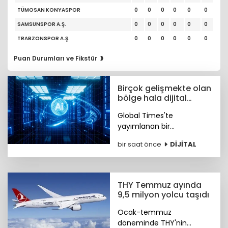
TÜMOSAN KONYASPOR
0
0
0
0
0
0
SAMSUNSPOR A.Ş.
0
0
0
0
0
0
TRABZONSPOR A.Ş.
0
0
0
0
0
0
›
Puan Durumları ve Fikstür
Birçok gelişmekte olan
bölge hala dijital
dönüşümün çok erken
Global Times'te
aşamasında
yayımlanan bir
değerlendirmede birçok
bir saat önce
DİJİTAL
gelişmekte olan bölgenin
hala dijital dönüşümün
çok erken aşamasında
olduğu gerçeğini gözler
THY Temmuz ayında
önüne serdi.
9,5 milyon yolcu taşıdı
Ocak-temmuz
döneminde THY'nin