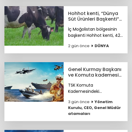
dolara ulaştırmayı
hedefliyoruz.
Hohhot kenti, “Dünya
Süt Ürünleri Başkenti”
ünvanı kazandı
İç Moğolistan bölgesinin
başkenti Hohhot kenti, 42
milyar ABD doları
2 gün önce
DÜNYA
büyüklüğündeki süt
ürünleri sektörüyle “Dünya
Süt Ürünleri Başkenti”
ünvanını kazandı.
Genel Kurmay Başkanı
ve Komuta kademesi
belirlendi
TSK Komuta
Kademesindeki
Komutanların özgeçmişleri
3 gün önce
Yönetim
haberimizde...
Kurulu, CEO, Genel Müdür
atamaları