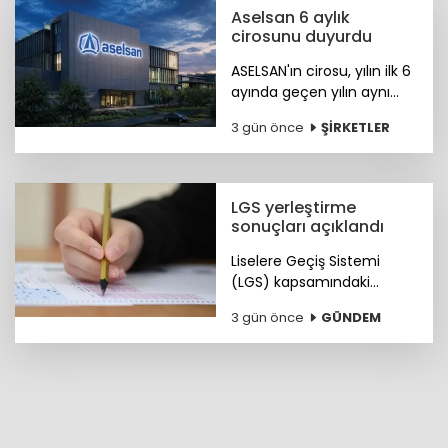
Aselsan 6 aylık
cirosunu duyurdu
ASELSAN'ın cirosu, yılın ilk 6
ayında geçen yılın aynı
dönemine göre yüzde 25
3 gün önce
ŞİRKETLER
artışla 88,5 milyar liraya
ulaştı.
LGS yerleştirme
sonuçları açıklandı
Liselere Geçiş Sistemi
(LGS) kapsamındaki
yerleştirme sonuçları
3 gün önce
GÜNDEM
"www.meb.gov.tr"
adresinden erişime açıldı.