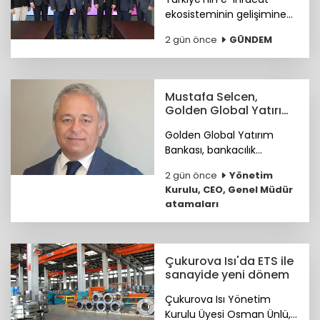
ekosisteminin gelişimine
katkı sunmak ve
2 gün önce
GÜNDEM
ihracatçıların küresel
pazarlardaki rekabet
gücünü artırmak amacıyla
ETİD ile TİM arasında iş
Mustafa Selcen,
birliği protokolü imzalandı.
Golden Global Yatırım
Bankası YKÜ oldu
Golden Global Yatırım
Bankası, bankacılık
sektöründe 25 yılı aşkın
2 gün önce
Yönetim
deneyime sahip Mustafa
Kurulu, CEO, Genel Müdür
Selcen’i Yönetim Kurulu
atamaları
Üyesi olarak atadı.
Çukurova Isı'da ETS ile
sanayide yeni dönem
Çukurova Isı Yönetim
Kurulu Üyesi Osman Ünlü,