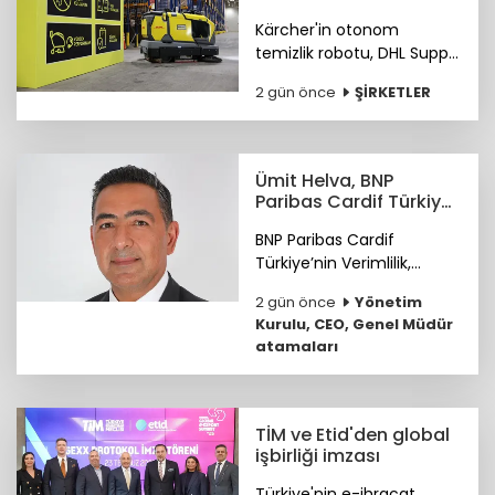
depolarında çalışıyor
Kärcher'in otonom
temizlik robotu, DHL Supply
Chain Türkiye depolarında
2 gün önce
ŞİRKETLER
göreve başladı.
Ümit Helva, BNP
Paribas Cardif Türkiye
GMY görevine atandı
BNP Paribas Cardif
Türkiye’nin Verimlilik,
Teknoloji ve
2 gün önce
Yönetim
Operasyondan Sorumlu
Kurulu, CEO, Genel Müdür
Genel Müdür Yardımcılığı
atamaları
görevine Ümit Helva
atandı.
TİM ve Etid'den global
işbirliği imzası
Türkiye'nin e-ihracat