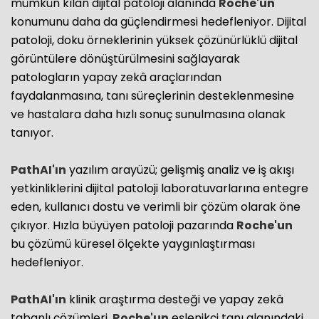
mümkün kılan dijital patoloji alanında
Roche'un
konumunu daha da güçlendirmesi hedefleniyor. Dijital
patoloji, doku örneklerinin yüksek çözünürlüklü dijital
görüntülere dönüştürülmesini sağlayarak
patologların yapay zekâ araçlarından
faydalanmasına, tanı süreçlerinin desteklenmesine
ve hastalara daha hızlı sonuç sunulmasına olanak
tanıyor.
PathAI'ın
yazılım arayüzü; gelişmiş analiz ve iş akışı
yetkinliklerini dijital patoloji laboratuvarlarına entegre
eden, kullanıcı dostu ve verimli bir çözüm olarak öne
çıkıyor. Hızla büyüyen patoloji pazarında
Roche'un
bu çözümü küresel ölçekte yaygınlaştırması
hedefleniyor.
PathAI'ın
klinik araştırma desteği ve yapay zekâ
tabanlı çözümleri,
Roche'un
eşlenikçi tanı alanındaki