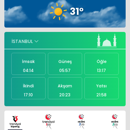
31°
Türkiye, Suudi Arabistan ve
Pakistan'dan ortak imza
Eurostat duyurdu: AB ülkelerinden AR-
İSTANBUL
GE'ye 130,2 milyar avro
İmsak
Güneş
Öğle
04:14
05:57
13:17
İkindi
Akşam
Yatsı
17:10
20:23
21:58