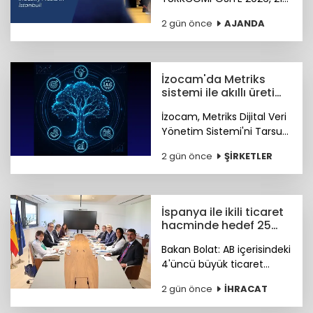
23 Ekim 2026 tarihlerinde
2 gün önce
AJANDA
İstanbul Fuar Merkezi’nde
düzenlenecek.
İzocam'da Metriks
sistemi ile akıllı üretim
dönemi başladı
İzocam, Metriks Dijital Veri
Yönetim Sistemi'ni Tarsus
Tesisinde devreye alarak
2 gün önce
ŞİRKETLER
akıllı üretim dönemini
başlattı. Böylelikle üretim
sahasındaki tüm veriler
tek merkezde toplanacak.
İspanya ile ikili ticaret
hacminde hedef 25
milyar dolar
Bakan Bolat: AB içerisindeki
4'üncü büyük ticaret
ortağımız olan İspanya ile
2 gün önce
İHRACAT
ikili ticaret hacmimizi orta
vadede yıllık 25 milyar