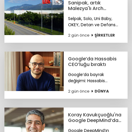
Sanipak, artık
Malezya'lı Arch
Peninsula şirketinin
Selpak, Solo, Uni Baby,
OKEY, Detan ve Defans
gibi markaları bünyesinde
2 gün önce
ŞİRKETLER
bulunduran Sanipak
resmen Arch Peninsula
bünyesine katıldı.
Google’da Hassabis
CEO’luğu bıraktı
Google’da bayrak
değişimi: Hassabis
CEO’luğu bıraktı.
2 gün önce
DÜNYA
Koray Kavukçuoğlu'na
Google DeepMind’da
önemli görev
Google DeepMind’ın