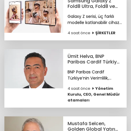
Samsung Galaxy Z
çıkardı.
Fold8 Ultra, Fold8 ve
Flip8 teknoloji
Galaxy Z serisi, üç farklı
marketlerde
modelle katlanabilir cihaz
deneyiminde yeni bir
4 saat önce
ŞİRKETLER
sayfa açıyor.
Ümit Helva, BNP
Paribas Cardif Türkiye
GMY görevine atandı
BNP Paribas Cardif
Türkiye’nin Verimlilik,
Teknoloji ve
4 saat önce
Yönetim
Operasyondan Sorumlu
Kurulu, CEO, Genel Müdür
Genel Müdür Yardımcılığı
atamaları
görevine Ümit Helva
atandı.
Mustafa Selcen,
Golden Global Yatırım