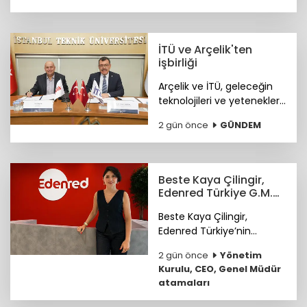
yaşanıyor. Bazı siparişlerin
teslimat süresi altı haftayı
buluyor.
İTÜ ve Arçelik'ten
işbirliği
Arçelik ve İTÜ, geleceğin
teknolojileri ve yetenekleri
için güçlerini birleştiriyor.
2 gün önce
GÜNDEM
Beste Kaya Çilingir,
Edenred Türkiye G.M.Y.
olarak atandı
Beste Kaya Çilingir,
Edenred Türkiye’nin
Pazarlama ve Büyümeden
2 gün önce
Yönetim
Sorumlu Genel Müdür
Kurulu, CEO, Genel Müdür
Yardımcısı olarak atandı.
atamaları