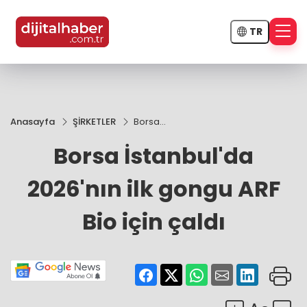
TR
Anasayfa
ŞİRKETLER
Borsa
İstanbul'da
Borsa İstanbul'da
2026'nın ilk
gongu ARF
Bio için
2026'nın ilk gongu ARF
çaldı
Bio için çaldı