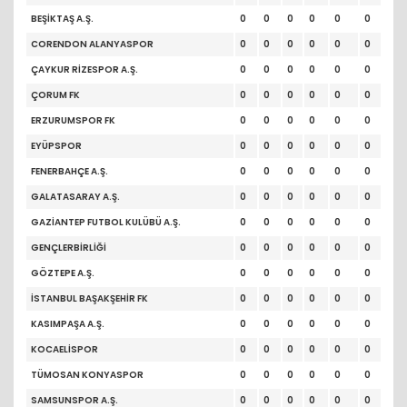
BEŞİKTAŞ A.Ş.
0
0
0
0
0
0
CORENDON ALANYASPOR
0
0
0
0
0
0
ÇAYKUR RİZESPOR A.Ş.
0
0
0
0
0
0
ÇORUM FK
0
0
0
0
0
0
ERZURUMSPOR FK
0
0
0
0
0
0
EYÜPSPOR
0
0
0
0
0
0
FENERBAHÇE A.Ş.
0
0
0
0
0
0
GALATASARAY A.Ş.
0
0
0
0
0
0
GAZİANTEP FUTBOL KULÜBÜ A.Ş.
0
0
0
0
0
0
GENÇLERBİRLİĞİ
0
0
0
0
0
0
GÖZTEPE A.Ş.
0
0
0
0
0
0
İSTANBUL BAŞAKŞEHİR FK
0
0
0
0
0
0
KASIMPAŞA A.Ş.
0
0
0
0
0
0
KOCAELİSPOR
0
0
0
0
0
0
TÜMOSAN KONYASPOR
0
0
0
0
0
0
SAMSUNSPOR A.Ş.
0
0
0
0
0
0