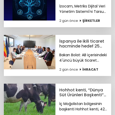
dönemi başladı
İzocam, Metriks Dijital Veri
Yönetim Sistemi'ni Tarsus
Tesisinde devreye alarak
2 gün önce
ŞİRKETLER
akıllı üretim dönemini
başlattı. Böylelikle üretim
sahasındaki tüm veriler
tek merkezde toplanacak.
İspanya ile ikili ticaret
hacminde hedef 25
milyar dolar
Bakan Bolat: AB içerisindeki
4'üncü büyük ticaret
ortağımız olan İspanya ile
2 gün önce
İHRACAT
ikili ticaret hacmimizi orta
vadede yıllık 25 milyar
dolara ulaştırmayı
hedefliyoruz.
Hohhot kenti, “Dünya
Süt Ürünleri Başkenti”
ünvanı kazandı
İç Moğolistan bölgesinin
başkenti Hohhot kenti, 42
milyar ABD doları