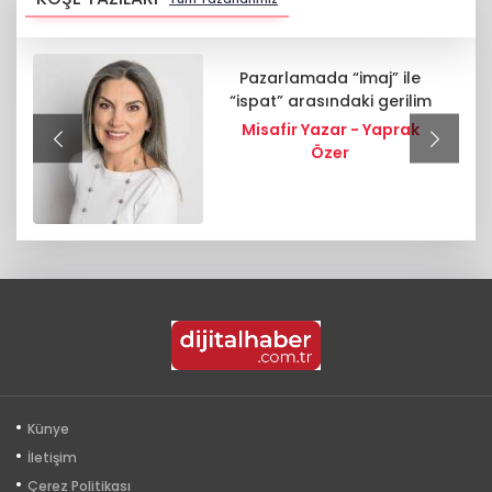
Pazarlamada “imaj” ile
“ispat” arasındaki gerilim
Misafir Yazar - Yaprak
Özer
Künye
İletişim
Çerez Politikası