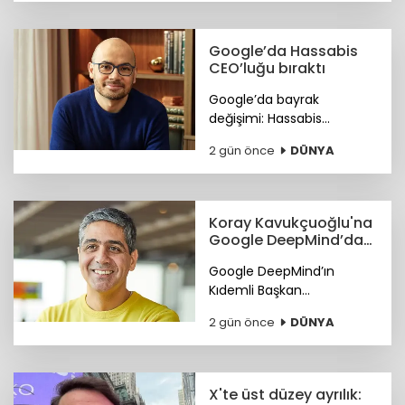
resmen Arch Peninsula
bünyesine katıldı.
Google’da Hassabis
CEO’luğu bıraktı
Google’da bayrak
değişimi: Hassabis
CEO’luğu bıraktı.
2 gün önce
DÜNYA
Koray Kavukçuoğlu'na
Google DeepMind’da
önemli görev
Google DeepMind’ın
Kıdemli Başkan
Yardımcılığı görevine Türk
2 gün önce
DÜNYA
bilim insanı Koray
Kavukçuoğlu getirildi.
X'te üst düzey ayrılık: