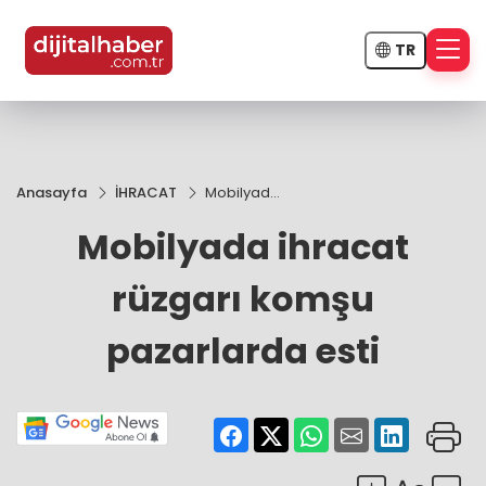
TR
Anasayfa
İHRACAT
Mobilyada
ihracat
Mobilyada ihracat
rüzgarı
komşu
pazarlarda
rüzgarı komşu
esti
pazarlarda esti