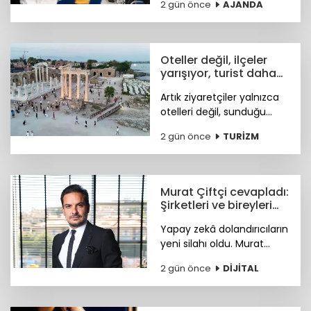
2 gün önce
AJANDA
Congress (MGMC),
Türkiye’nin MICE uzmanları
için kritik iş fırsatları
sunmaya hazırlanıyor.
Oteller değil, ilçeler
yarışıyor, turist daha
fazla deneyim istiyor
Artık ziyaretçiler yalnızca
otelleri değil, sunduğu
tarihi, doğal güzellikleri,
2 gün önce
TURİZM
sosyal yaşamı ve fiyat-
performans avantajıyla
öne çıkan ilçeleri tercih
ediyor.
Murat Çiftçi cevapladı:
Şirketleri ve bireyleri
bekleyen siber riskler
Yapay zekâ dolandırıcıların
neler?
yeni silahı oldu. Murat
Çiftçi, şirketleri ve bireyleri
2 gün önce
DİJİTAL
bekleyen siber riskler
neler? sorusunu cevapladı.