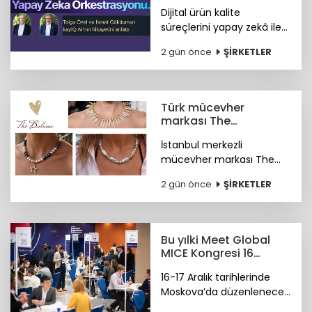
hayata geçti
Dijital ürün kalite
süreçlerini yapay zekâ ile
otonom hale getiren
2 gün önce
ŞİRKETLER
kayIQ.ai platformu, 500
bin dolarlık yatırımla
hayata geçti.
Türk mücevher
markası The
Bulums'tan global
İstanbul merkezli
başarı
mücevher markası The
Bulums, seçili
2 gün önce
ŞİRKETLER
koleksiyonuyla uluslararası
bağımsız tasarım
platformu Wolf &
Badger'ın marka ağına
Bu yılki Meet Global
katıldı.
MICE Kongresi 16
Aralık'ta Moskova'da
16-17 Aralık tarihlerinde
Moskova’da düzenlenecek
4. Meet Global MICE