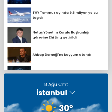
THY Temmuz ayında 9,5 milyon yolcu
taşıdı
Netaş Yönetim Kurulu Başkanlığı
görevine Zhi Ling getirildi
Ahbap Derneği'ne kayyum atandı
Eurostat duyurdu: AB ülkelerinden AR-
GE'ye 130,2 milyar avro
8 Ağu Cmt
İstanbul
Türkiye, Suudi Arabistan ve
Pakistan'dan ortak imza
30°
Uğurlular Tekstil dev yatırımlarla