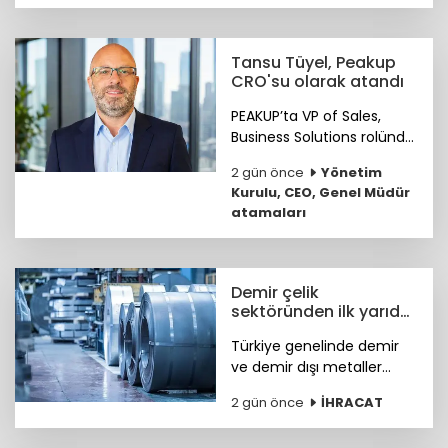
güvenlik ve erişim
çözümlerini müşterileriyle
buluşturuyor.
Tansu Tüyel, Peakup
CRO'su olarak atandı
PEAKUP’ta VP of Sales,
Business Solutions rolünde
önemli katkılar sağlayan
2 gün önce
Yönetim
Tansu Tüyel, bundan
Kurulu, CEO, Genel Müdür
sonra görevine Chief
atamaları
Revenue Officer (CRO)
olarak devam edecek.
Demir çelik
sektöründen ilk yarıda
güçlü ihracat
Türkiye genelinde demir
performansı
ve demir dışı metaller
ihracatı yılın ilk yarısında
2 gün önce
İHRACAT
yüzde 11,7 artışla 7,2 milyar
dolara, çelik ihracatı ise