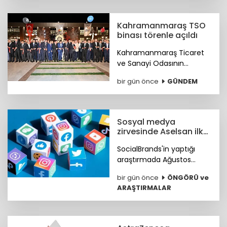
vizyonunu gururla paylaştı.
Kahramanmaraş TSO
binası törenle açıldı
Kahramanmaraş Ticaret
ve Sanayi Odasının
(KMTSO) 6 Şubat
bir gün önce
GÜNDEM
depremlerinin ardından
yeniden inşa edilen yeni
hizmet binası düzenlenen
törenle hizmete açıldı.
Sosyal medya
zirvesinde Aselsan ilk
sırada
SocialBrands'in yaptığı
araştırmada Ağustos
ayında sosyal medyanın ilk
bir gün önce
ÖNGÖRÜ ve
üçü Aselsan, MKE ve tabii
ARAŞTIRMALAR
oldu.