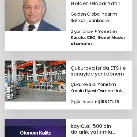
birliği protokolü imzalandı.
Golden Global Yatırım
Bankası YKÜ oldu
Golden Global Yatırım
Bankası, bankacılık
sektöründe 25 yılı aşkın
2 gün önce
Yönetim
deneyime sahip Mustafa
Kurulu, CEO, Genel Müdür
Selcen’i Yönetim Kurulu
atamaları
Üyesi olarak atadı.
Çukurova Isı'da ETS ile
sanayide yeni dönem
Çukurova Isı Yönetim
Kurulu Üyesi Osman Ünlü,
Emisyon Ticaret Sistemi
2 gün önce
ŞİRKETLER
ETS'nin sanayinin
uluslararası pazarlardaki
rekabet gücünü artırdığını
belirtti.
kayIQ.ai, 500 bin
dolarlık yatırımla