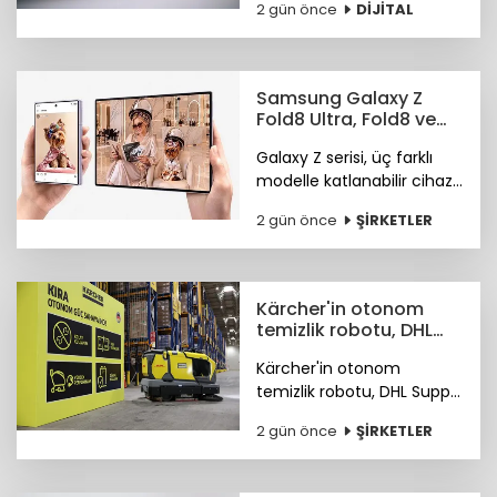
2 gün önce
DİJİTAL
Araştırma ayrıca
Instagram ve TikTok'un
ürün keşfi konusunda
önde olduğunu öne
Samsung Galaxy Z
çıkardı.
Fold8 Ultra, Fold8 ve
Flip8 teknoloji
Galaxy Z serisi, üç farklı
marketlerde
modelle katlanabilir cihaz
deneyiminde yeni bir
2 gün önce
ŞİRKETLER
sayfa açıyor.
Kärcher'in otonom
temizlik robotu, DHL
depolarında çalışıyor
Kärcher'in otonom
temizlik robotu, DHL Supply
Chain Türkiye depolarında
2 gün önce
ŞİRKETLER
göreve başladı.