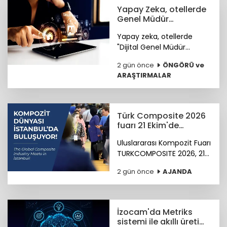
Yapay Zeka, otellerde
Genel Müdür
Yardımcısı olmaya
Yapay zeka, otellerde
hazırlanıyor
"Dijital Genel Müdür
Yardımcısı" olmaya
2 gün önce
ÖNGÖRÜ ve
hazırlanıyor.
ARAŞTIRMALAR
Türk Composite 2026
fuarı 21 Ekim'de
başlıyor
Uluslararası Kompozit Fuarı
TURKCOMPOSITE 2026, 21-
23 Ekim 2026 tarihlerinde
2 gün önce
AJANDA
İstanbul Fuar Merkezi’nde
düzenlenecek.
İzocam'da Metriks
sistemi ile akıllı üretim