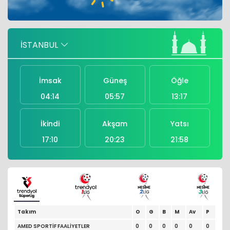
büyümeye devam ediyor
Hopan Plastik sahibi Fatih Mete, PAGEV
İSTANBUL
üyeleri arasına katıldı
İmsak
Güneş
Öğle
04:14
05:57
13:17
İkindi
Akşam
Yatsı
17:10
20:23
21:58
Takım
O
G
B
M
Av
P
AMED SPORTİF FAALİYETLER
0
0
0
0
0
0