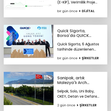
(E-KİP), Verimlilik Proje
Ödülleri'nin "Kamu-Dijital
bir gün önce
DİJİTAL
Dönüşüm" kategorisinde
birincilik ödülüne layık
görüldü.
Quick Sigorta,
Borsa'da QUICK
koduyla işlem
Quick Sigorta, 6 Ağustos
görmeye başladı
tarihinde düzenlenen
gong töreniyle, “QUICK”
bir gün önce
ŞİRKETLER
işlem koduyla Borsa
İstanbul’da işlem görmeye
başladı.
Sanipak, artık
Malezya'lı Arch
Peninsula şirketinin
Selpak, Solo, Uni Baby,
OKEY, Detan ve Defans
gibi markaları bünyesinde
2 gün önce
ŞİRKETLER
bulunduran Sanipak