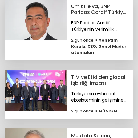
Ümit Helva, BNP
Paribas Cardif Türkiye
GMY görevine atandı
BNP Paribas Cardif
Türkiye’nin Verimlilik,
Teknoloji ve
2 gün önce
Yönetim
Operasyondan Sorumlu
Kurulu, CEO, Genel Müdür
Genel Müdür Yardımcılığı
atamaları
görevine Ümit Helva
atandı.
TİM ve Etid'den global
işbirliği imzası
Türkiye'nin e-ihracat
ekosisteminin gelişimine
katkı sunmak ve
2 gün önce
GÜNDEM
ihracatçıların küresel
pazarlardaki rekabet
gücünü artırmak amacıyla
ETİD ile TİM arasında iş
Mustafa Selcen,