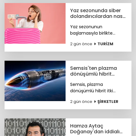
8,4 milyar dolara ulaştı.
Yaz sezonunda siber
dolandırıcılardan nasıl
korunacağız?
Yaz sezonunun
başlamasıyla birlikte
turizm sektöründeki
2 gün önce
TURİZM
hareketlilik, siber suçlular
için finansal kazanç odaklı
yeni fırsat kapıları açtı. Peki
nasıl korunacağız?
Semsis'ten plazma
dönüşümlü hibrit
motor teknolojisi
Semsis, plazma
dönüşümlü hibrit itki
sistemi konseptine ilişkin
2 gün önce
ŞİRKETLER
teknik ayrıntıları duyurdu.
Hamza Aytaç
Doğanay'dan iddialı