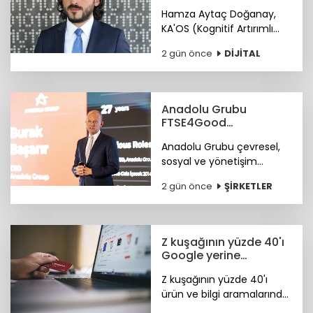
siber hizmet: KA'OS
Hamza Aytaç Doğanay,
KA'OS (Kognitif Artırımlı
Ofansif Sistem) sistemiyle
2 gün önce
DİJİTAL
siber güvenlik yazılımları
konusunda iddialı.
Anadolu Grubu
FTSE4Good
Endeksi’nde
Anadolu Grubu çevresel,
sosyal ve yönetişim
alanlarındaki bütüncül
2 gün önce
ŞİRKETLER
yaklaşımı ile FTSE4Good
Endeksi’nde.
Z kuşağının yüzde 40'ı
Google yerine
Tiktok'ta arama
Z kuşağının yüzde 40'ı
yapıyor
ürün ve bilgi aramalarında
TikTok'u tercih ediyor.