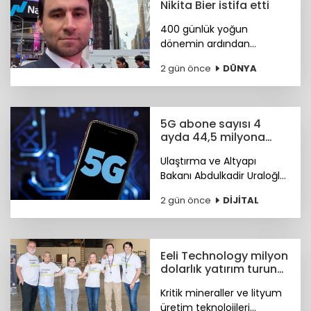
Nikita Bier istifa etti
400 günlük yoğun
dönemin ardından
görevini devreden Bier,
2 gün önce
DÜNYA
şirkette danışman olarak
kalacak. Yerine tasarım ve
mühendislik liderlerinden
oluşan yeni bir ekip
5G abone sayısı 4
geçiyor.
ayda 44,5 milyona
ulaştı
Ulaştırma ve Altyapı
Bakanı Abdulkadir Uraloğlu,
5G abone sayısının 4 ayda
2 gün önce
DİJİTAL
44,5 milyona ulaştığını
bildirdi.
Eeli Technology milyon
dolarlık yatırım turunu
tamamladı
Kritik mineraller ve lityum
üretim teknolojileri