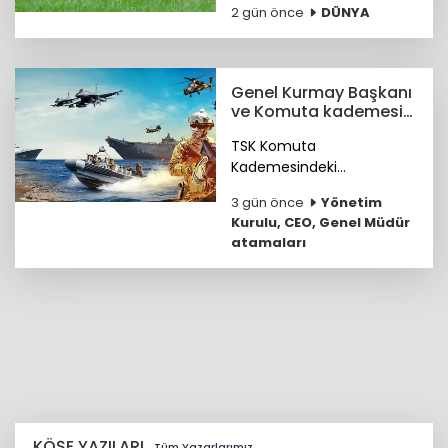
2 gün önce
DÜNYA
büyüklüğündeki süt
ürünleri sektörüyle “Dünya
Süt Ürünleri Başkenti”
ünvanını kazandı.
Genel Kurmay Başkanı
ve Komuta kademesi
belirlendi
TSK Komuta
Kademesindeki
Komutanların özgeçmişleri
3 gün önce
Yönetim
haberimizde...
Kurulu, CEO, Genel Müdür
atamaları
KÖŞE YAZILARI
Tüm Yazarlarımız