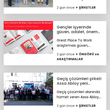
geliştiren Eeli Technology,
2 gün önce
ŞİRKETLER
toplam 2 milyon dolar
tutarındaki tohum öncesi
yatırım turunu tamamladı.
Gençler işyerinde
güven, adalet, önem
arıyor
Great Place To Work
araştırması güven,
hakkaniyet, psikolojik
2 gün önce
ÖNGÖRÜ ve
sağlık, anlam ve yapay
ARAŞTIRMALAR
zekâya hazır kurum
kültürünün genç çalışan
deneyimini şekillendiren
temel unsurlar olduğunu
Geçiş çözümleri şirketi
ortaya koydu.
Assa Abloy yeni
showroomunu açtı
Geçiş çözümleri alanında
hizmet veren Assa Abloy,
Ankara'da hayata geçirdiği
2 gün önce
ŞİRKETLER
yeni showroomuyla