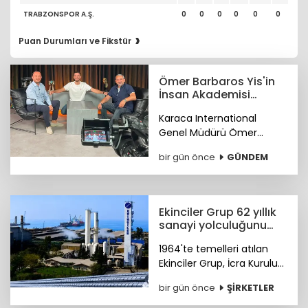
TRABZONSPOR A.Ş.
0
0
0
0
0
0
›
Puan Durumları ve Fikstür
Ömer Barbaros Yis'in
İnsan Akademisi
program serisi
Karaca International
Youtube'de
Genel Müdürü Ömer
Barbaros Yis, YouTube'da
bir gün önce
GÜNDEM
başlattığı 'İnsan Akademisi'
programının gelirleriyle bir
burs fonu oluşturmayı
hedefliyor.
Ekinciler Grup 62 yıllık
sanayi yolculuğunu
gururla kutluyor
1964'te temelleri atılan
Ekinciler Grup, İcra Kurulu
Başkanı Haluk Ekinci'nin
bir gün önce
ŞİRKETLER
mesajıyla 62 yıllık köklü
sanayi mirasını ve küresel