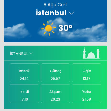
8 Ağu Cmt
İstanbul
E-Kolay İhracat Platformu E-KİP'e ödül
30°
Sosyal medya zirvesinde Aselsan ilk
sırada
Türkiye, Suudi Arabistan ve
İSTANBUL
Pakistan'dan ortak imza
İmsak
Güneş
Öğle
04:14
05:57
13:17
İkindi
Akşam
Yatsı
17:10
20:23
21:58