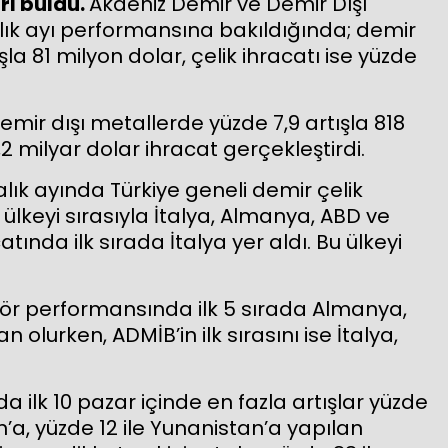
rı buldu.
Akdeniz Demir ve Demir Dışı
ralık ayı performansına bakıldığında; demir
şla 81 milyon dolar, çelik ihracatı ise yüzde
ir dışı metallerde yüzde 7,9 artışla 818
,2 milyar dolar ihracat gerçekleştirdi.
alık ayında Türkiye geneli demir çelik
ülkeyi sırasıyla İtalya, Almanya, ABD ve
acatında ilk sırada İtalya yer aldı. Bu ülkeyi
tör performansında ilk 5 sırada Almanya,
n olurken, ADMİB’in ilk sırasını ise İtalya,
a ilk 10 pazar içinde en fazla artışlar yüzde
an’a, yüzde 12 ile Yunanistan’a yapılan