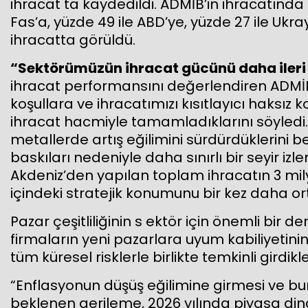
ihracat ta kaydedildi. ADMİB’in ihracatında i
Fas’a, yüzde 49 ile ABD’ye, yüzde 27 ile Uk
ihracatta görüldü.
“Sektörümüzün ihracat gücünü daha ileri
ihracat performansını değerlendiren ADMİB 
koşullara ve ihracatımızı kısıtlayıcı haksız
ihracat hacmiyle tamamladıklarını söyledi.
metallerde artış eğilimini sürdürdüklerini bel
baskıları nedeniyle daha sınırlı bir seyir izl
Akdeniz’den yapılan toplam ihracatın 3 mil
içindeki stratejik konumunu bir kez daha or
Pazar çeşitliliğinin s ektör için önemli bir
firmaların yeni pazarlara uyum kabiliyetini
tüm küresel risklerle birlikte temkinli girdik
“Enflasyonun düşüş eğilimine girmesi ve bu
beklenen gerileme, 2026 yılında piyasa din