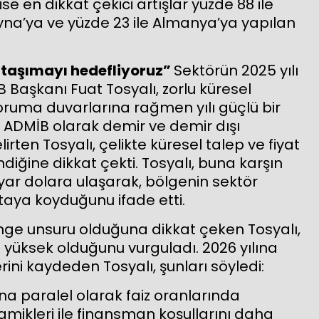
se en dikkat çekici artışlar yüzde 88 ile
rayna’ya ve yüzde 23 ile Almanya’ya yapılan
 taşımayı hedefliyoruz”
Sektörün 2025 yılı
Başkanı Fuat Tosyalı, zorlu küresel
 koruma duvarlarına rağmen yılı güçlü bir
 ADMİB olarak demir ve demir dışı
irten Tosyalı, çelikte küresel talep ve fiyat
endiğine dikkat çekti. Tosyalı, buna karşın
yar dolara ulaşarak, bölgenin sektör
taya koyduğunu ifade etti.
 denge unsuru olduğuna dikkat çeken Tosyalı,
n yüksek olduğunu vurguladı. 2026 yılına
lerini kaydeden Tosyalı, şunları söyledi:
na paralel olarak faiz oranlarında
amikleri ile finansman koşullarını daha