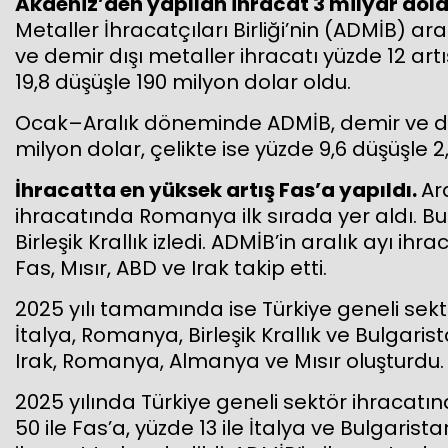
Akdeniz’den yapılan ihracat 3 milyar dola
Metaller İhracatçıları Birliği’nin (ADMİB) a
ve demir dışı metaller ihracatı yüzde 12 artı
19,8 düşüşle 190 milyon dolar oldu.
Ocak–Aralık döneminde ADMİB, demir ve dem
milyon dolar, çelikte ise yüzde 9,6 düşüşle 2
İhracatta en yüksek artış Fas’a yapıldı.
Ar
ihracatında Romanya ilk sırada yer aldı. Bu 
Birleşik Krallık izledi. ADMİB’in aralık ayı ihr
Fas, Mısır, ABD ve Irak takip etti.
2025 yılı tamamında ise Türkiye geneli sek
İtalya, Romanya, Birleşik Krallık ve Bulgarista
Irak, Romanya, Almanya ve Mısır oluşturdu.
2025 yılında Türkiye geneli sektör ihracatınd
50 ile Fas’a, yüzde 13 ile İtalya ve Bulgarist