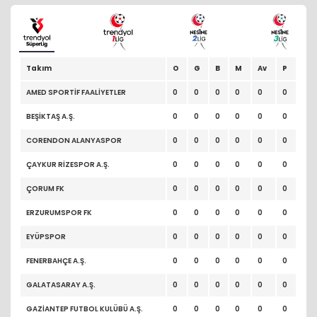
Takım
O
G
B
M
Av
P
AMED SPORTİF FAALİYETLER
0
0
0
0
0
0
BEŞİKTAŞ A.Ş.
0
0
0
0
0
0
CORENDON ALANYASPOR
0
0
0
0
0
0
ÇAYKUR RİZESPOR A.Ş.
0
0
0
0
0
0
ÇORUM FK
0
0
0
0
0
0
ERZURUMSPOR FK
0
0
0
0
0
0
EYÜPSPOR
0
0
0
0
0
0
FENERBAHÇE A.Ş.
0
0
0
0
0
0
GALATASARAY A.Ş.
0
0
0
0
0
0
GAZİANTEP FUTBOL KULÜBÜ A.Ş.
0
0
0
0
0
0