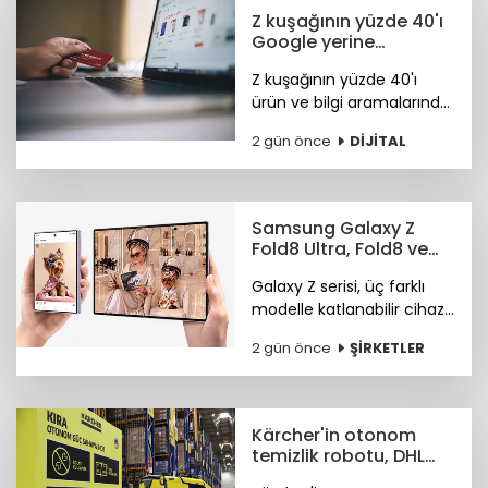
Z kuşağının yüzde 40'ı
Google yerine
Tiktok'ta arama
Z kuşağının yüzde 40'ı
yapıyor
ürün ve bilgi aramalarında
TikTok'u tercih ediyor.
2 gün önce
DİJİTAL
Araştırma ayrıca
Instagram ve TikTok'un
ürün keşfi konusunda
önde olduğunu öne
Samsung Galaxy Z
çıkardı.
Fold8 Ultra, Fold8 ve
Flip8 teknoloji
Galaxy Z serisi, üç farklı
marketlerde
modelle katlanabilir cihaz
deneyiminde yeni bir
2 gün önce
ŞİRKETLER
sayfa açıyor.
Kärcher'in otonom
temizlik robotu, DHL
depolarında çalışıyor