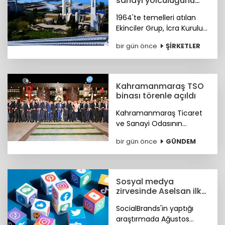
sanayi yolculuğunu
gururla kutluyor
1964'te temelleri atılan
Ekinciler Grup, İcra Kurulu
Başkanı Haluk Ekinci'nin
bir gün önce
ŞİRKETLER
mesajıyla 62 yıllık köklü
sanayi mirasını ve küresel
vizyonunu gururla paylaştı.
Kahramanmaraş TSO
binası törenle açıldı
Kahramanmaraş Ticaret
ve Sanayi Odasının
(KMTSO) 6 Şubat
bir gün önce
GÜNDEM
depremlerinin ardından
yeniden inşa edilen yeni
hizmet binası düzenlenen
törenle hizmete açıldı.
Sosyal medya
zirvesinde Aselsan ilk
sırada
SocialBrands'in yaptığı
araştırmada Ağustos