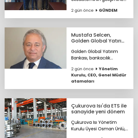
katkı sunmak ve
2 gün önce
GÜNDEM
ihracatçıların küresel
pazarlardaki rekabet
gücünü artırmak amacıyla
ETİD ile TİM arasında iş
Mustafa Selcen,
birliği protokolü imzalandı.
Golden Global Yatırım
Bankası YKÜ oldu
Golden Global Yatırım
Bankası, bankacılık
sektöründe 25 yılı aşkın
2 gün önce
Yönetim
deneyime sahip Mustafa
Kurulu, CEO, Genel Müdür
Selcen’i Yönetim Kurulu
atamaları
Üyesi olarak atadı.
Çukurova Isı'da ETS ile
sanayide yeni dönem
Çukurova Isı Yönetim
Kurulu Üyesi Osman Ünlü,
Emisyon Ticaret Sistemi