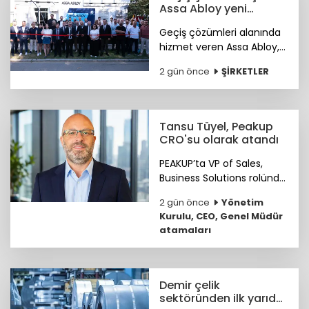
ortaya koydu.
Assa Abloy yeni
showroomunu açtı
Geçiş çözümleri alanında
hizmet veren Assa Abloy,
Ankara'da hayata geçirdiği
2 gün önce
ŞİRKETLER
yeni showroomuyla
güvenlik ve erişim
çözümlerini müşterileriyle
buluşturuyor.
Tansu Tüyel, Peakup
CRO'su olarak atandı
PEAKUP’ta VP of Sales,
Business Solutions rolünde
önemli katkılar sağlayan
2 gün önce
Yönetim
Tansu Tüyel, bundan
Kurulu, CEO, Genel Müdür
sonra görevine Chief
atamaları
Revenue Officer (CRO)
olarak devam edecek.
Demir çelik
sektöründen ilk yarıda