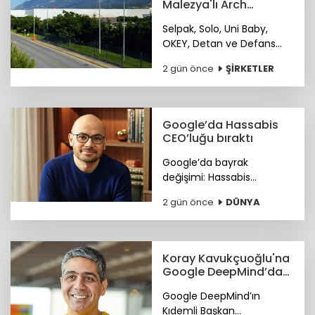
Malezya'lı Arch
Peninsula şirketinin
Selpak, Solo, Uni Baby,
OKEY, Detan ve Defans
gibi markaları bünyesinde
2 gün önce
ŞİRKETLER
bulunduran Sanipak
resmen Arch Peninsula
bünyesine katıldı.
Google’da Hassabis
CEO’luğu bıraktı
Google’da bayrak
değişimi: Hassabis
CEO’luğu bıraktı.
2 gün önce
DÜNYA
Koray Kavukçuoğlu'na
Google DeepMind’da
önemli görev
Google DeepMind’ın
Kıdemli Başkan