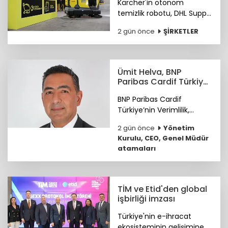
Kärcher'in otonom
temizlik robotu, DHL Supply
Chain Türkiye depolarında
2 gün önce
ŞİRKETLER
göreve başladı.
Ümit Helva, BNP
Paribas Cardif Türkiye
GMY görevine atandı
BNP Paribas Cardif
Türkiye’nin Verimlilik,
Teknoloji ve
2 gün önce
Yönetim
Operasyondan Sorumlu
Kurulu, CEO, Genel Müdür
Genel Müdür Yardımcılığı
atamaları
görevine Ümit Helva
atandı.
TİM ve Etid'den global
işbirliği imzası
Türkiye'nin e-ihracat
ekosisteminin gelişimine