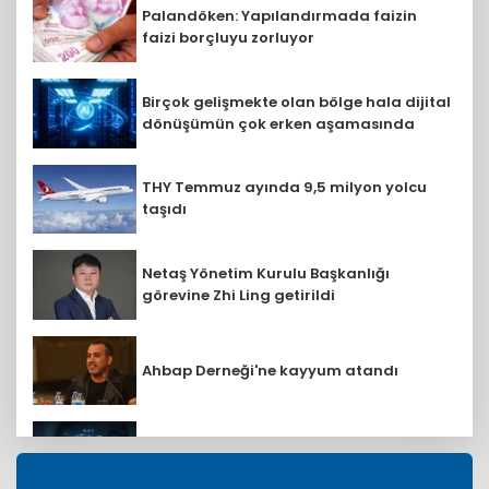
Palandöken: Yapılandırmada faizin
faizi borçluyu zorluyor
Birçok gelişmekte olan bölge hala dijital
dönüşümün çok erken aşamasında
THY Temmuz ayında 9,5 milyon yolcu
taşıdı
Netaş Yönetim Kurulu Başkanlığı
görevine Zhi Ling getirildi
Ahbap Derneği'ne kayyum atandı
Eurostat duyurdu: AB ülkelerinden AR-
GE'ye 130,2 milyar avro