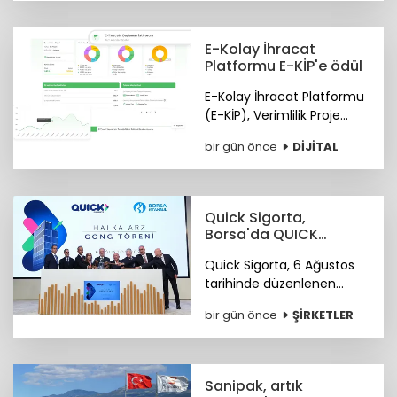
Grubu, yurt içi toplam
satışlarda 2025 yılını da
zirvede kapattı.
E-Kolay İhracat
Platformu E-KİP'e ödül
E-Kolay İhracat Platformu
(E-KİP), Verimlilik Proje
Ödülleri'nin "Kamu-Dijital
bir gün önce
DİJİTAL
Dönüşüm" kategorisinde
birincilik ödülüne layık
görüldü.
Quick Sigorta,
Borsa'da QUICK
koduyla işlem
Quick Sigorta, 6 Ağustos
görmeye başladı
tarihinde düzenlenen
gong töreniyle, “QUICK”
bir gün önce
ŞİRKETLER
işlem koduyla Borsa
İstanbul’da işlem görmeye
başladı.
Sanipak, artık