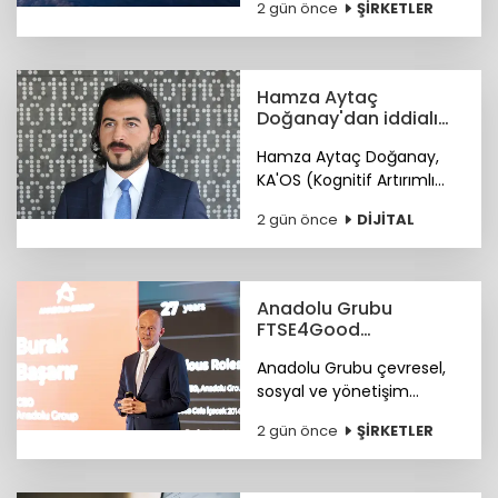
2 gün önce
ŞİRKETLER
teknik ayrıntıları duyurdu.
Hamza Aytaç
Doğanay'dan iddialı
siber hizmet: KA'OS
Hamza Aytaç Doğanay,
KA'OS (Kognitif Artırımlı
Ofansif Sistem) sistemiyle
2 gün önce
DİJİTAL
siber güvenlik yazılımları
konusunda iddialı.
Anadolu Grubu
FTSE4Good
Endeksi’nde
Anadolu Grubu çevresel,
sosyal ve yönetişim
alanlarındaki bütüncül
2 gün önce
ŞİRKETLER
yaklaşımı ile FTSE4Good
Endeksi’nde.