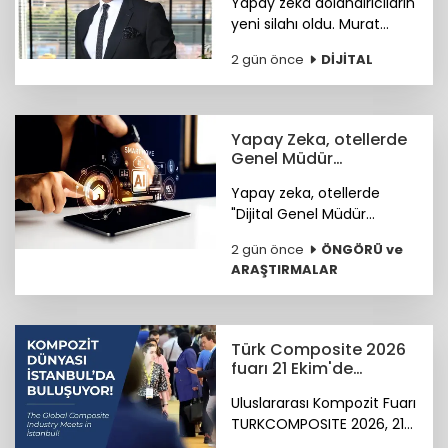
Yapay zekâ dolandırıcıların
neler?
yeni silahı oldu. Murat
Çiftçi, şirketleri ve bireyleri
2 gün önce
DİJİTAL
bekleyen siber riskler
neler? sorusunu cevapladı.
Yapay Zeka, otellerde
Genel Müdür
Yardımcısı olmaya
Yapay zeka, otellerde
hazırlanıyor
"Dijital Genel Müdür
Yardımcısı" olmaya
2 gün önce
ÖNGÖRÜ ve
hazırlanıyor.
ARAŞTIRMALAR
Türk Composite 2026
fuarı 21 Ekim'de
başlıyor
Uluslararası Kompozit Fuarı
TURKCOMPOSITE 2026, 21-
23 Ekim 2026 tarihlerinde