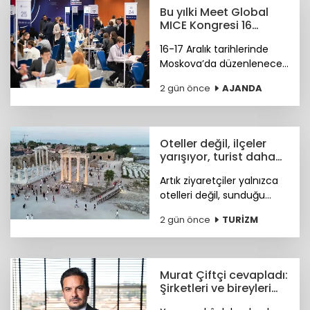
Badger'ın marka ağına
Bu yılki Meet Global
katıldı.
MICE Kongresi 16
Aralık'ta Moskova'da
16-17 Aralık tarihlerinde
Moskova’da düzenlenecek
4. Meet Global MICE
2 gün önce
AJANDA
Congress (MGMC),
Türkiye’nin MICE uzmanları
için kritik iş fırsatları
sunmaya hazırlanıyor.
Oteller değil, ilçeler
yarışıyor, turist daha
fazla deneyim istiyor
Artık ziyaretçiler yalnızca
otelleri değil, sunduğu
tarihi, doğal güzellikleri,
2 gün önce
TURİZM
sosyal yaşamı ve fiyat-
performans avantajıyla
öne çıkan ilçeleri tercih
ediyor.
Murat Çiftçi cevapladı:
Şirketleri ve bireyleri
bekleyen siber riskler