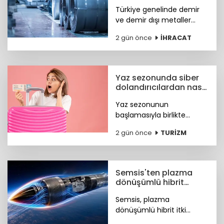
güçlü ihracat
Türkiye genelinde demir
performansı
ve demir dışı metaller
ihracatı yılın ilk yarısında
2 gün önce
İHRACAT
yüzde 11,7 artışla 7,2 milyar
dolara, çelik ihracatı ise
8,4 milyar dolara ulaştı.
Yaz sezonunda siber
dolandırıcılardan nasıl
korunacağız?
Yaz sezonunun
başlamasıyla birlikte
turizm sektöründeki
2 gün önce
TURİZM
hareketlilik, siber suçlular
için finansal kazanç odaklı
yeni fırsat kapıları açtı. Peki
nasıl korunacağız?
Semsis'ten plazma
dönüşümlü hibrit
motor teknolojisi
Semsis, plazma
dönüşümlü hibrit itki
sistemi konseptine ilişkin