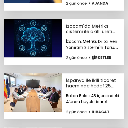
2 gün önce
AJANDA
İstanbul Fuar Merkezi’nde
düzenlenecek.
İzocam'da Metriks
sistemi ile akıllı üretim
dönemi başladı
İzocam, Metriks Dijital Veri
Yönetim Sistemi'ni Tarsus
Tesisinde devreye alarak
2 gün önce
ŞİRKETLER
akıllı üretim dönemini
başlattı. Böylelikle üretim
sahasındaki tüm veriler
tek merkezde toplanacak.
İspanya ile ikili ticaret
hacminde hedef 25
milyar dolar
Bakan Bolat: AB içerisindeki
4'üncü büyük ticaret
ortağımız olan İspanya ile
2 gün önce
İHRACAT
ikili ticaret hacmimizi orta
vadede yıllık 25 milyar
dolara ulaştırmayı