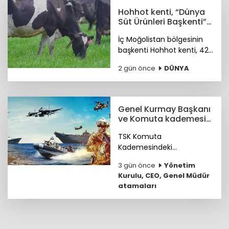
hedefliyoruz.
Hohhot kenti, “Dünya
Süt Ürünleri Başkenti”
ünvanı kazandı
İç Moğolistan bölgesinin
başkenti Hohhot kenti, 42
milyar ABD doları
2 gün önce
DÜNYA
büyüklüğündeki süt
ürünleri sektörüyle “Dünya
Süt Ürünleri Başkenti”
ünvanını kazandı.
Genel Kurmay Başkanı
ve Komuta kademesi
belirlendi
TSK Komuta
Kademesindeki
Komutanların özgeçmişleri
3 gün önce
Yönetim
haberimizde...
Kurulu, CEO, Genel Müdür
atamaları