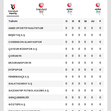
Takım
O
G
B
M
Av
P
AMED SPORTİF FAALİYETLER
0
0
0
0
0
0
BEŞİKTAŞ A.Ş.
0
0
0
0
0
0
CORENDON ALANYASPOR
0
0
0
0
0
0
ÇAYKUR RİZESPOR A.Ş.
0
0
0
0
0
0
ÇORUM FK
0
0
0
0
0
0
ERZURUMSPOR FK
0
0
0
0
0
0
EYÜPSPOR
0
0
0
0
0
0
FENERBAHÇE A.Ş.
0
0
0
0
0
0
GALATASARAY A.Ş.
0
0
0
0
0
0
GAZİANTEP FUTBOL KULÜBÜ A.Ş.
0
0
0
0
0
0
GENÇLERBİRLİĞİ
0
0
0
0
0
0
GÖZTEPE A.Ş.
0
0
0
0
0
0