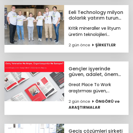
Eeli Technology milyon
dolarlık yatırım turunu
tamamladı
Kritik mineraller ve lityum
üretim teknolojileri
geliştiren Eeli Technology,
2 gün önce
ŞİRKETLER
toplam 2 milyon dolar
tutarındaki tohum öncesi
yatırım turunu tamamladı.
Gençler işyerinde
güven, adalet, önem
arıyor
Great Place To Work
araştırması güven,
hakkaniyet, psikolojik
2 gün önce
ÖNGÖRÜ ve
sağlık, anlam ve yapay
ARAŞTIRMALAR
zekâya hazır kurum
kültürünün genç çalışan
deneyimini şekillendiren
temel unsurlar olduğunu
Geçiş çözümleri şirketi