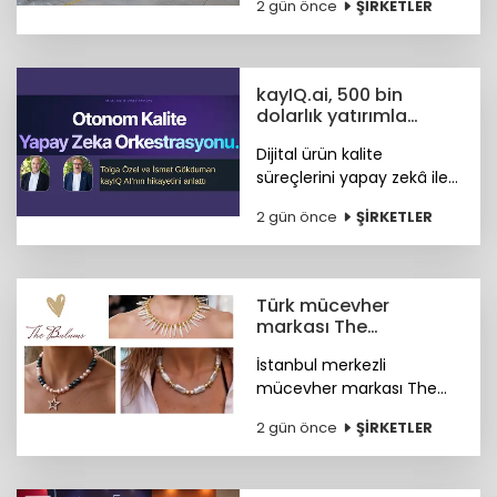
2 gün önce
ŞİRKETLER
ETS'nin sanayinin
uluslararası pazarlardaki
rekabet gücünü artırdığını
belirtti.
kayIQ.ai, 500 bin
dolarlık yatırımla
hayata geçti
Dijital ürün kalite
süreçlerini yapay zekâ ile
otonom hale getiren
2 gün önce
ŞİRKETLER
kayIQ.ai platformu, 500
bin dolarlık yatırımla
hayata geçti.
Türk mücevher
markası The
Bulums'tan global
İstanbul merkezli
başarı
mücevher markası The
Bulums, seçili
2 gün önce
ŞİRKETLER
koleksiyonuyla uluslararası
bağımsız tasarım
platformu Wolf &