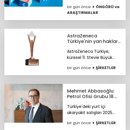
ayında sosyal medyanın ilk
bir gün önce
ÖNGÖRÜ ve
üçü Aselsan, MKE ve tabii
ARAŞTIRMALAR
oldu.
AstraZeneca
Türkiye'nin yan haklar
yaklaşımına
AstraZeneca Türkiye,
uluslararası ödül
küresel 11. Stevie Büyük
İşverenler Ödülleri'nde
bir gün önce
ŞİRKETLER
Bronz Stevie Ödülü'nün
sahibi oldu. Ödüller 28
Ekim'de Paris'te verilecek.
Mehmet Abbasoğlu:
Petrol Ofisi Grubu 18.
kez zirvede
Türkiye'deki yurt içi
akaryakıt satışları 2025
yılında 34,5 milyon tona
bir gün önce
ŞİRKETLER
yükseldi. Petrol Ofisi