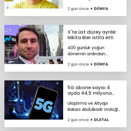
Yardımcılığı görevine Türk
2 gün önce
DÜNYA
bilim insanı Koray
Kavukçuoğlu getirildi.
X'te üst düzey ayrılık:
Nikita Bier istifa etti
400 günlük yoğun
dönemin ardından
görevini devreden Bier,
2 gün önce
DÜNYA
şirkette danışman olarak
kalacak. Yerine tasarım ve
mühendislik liderlerinden
oluşan yeni bir ekip
5G abone sayısı 4
geçiyor.
ayda 44,5 milyona
ulaştı
Ulaştırma ve Altyapı
Bakanı Abdulkadir Uraloğlu,
5G abone sayısının 4 ayda
2 gün önce
DİJİTAL
44,5 milyona ulaştığını
bildirdi.