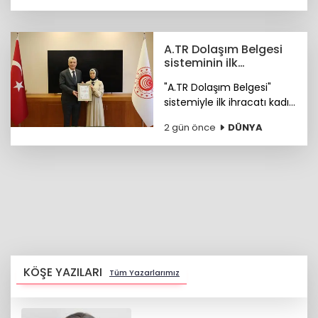
A.TR Dolaşım Belgesi
sisteminin ilk
ihracatçısı Merve
"A.TR Dolaşım Belgesi"
Özçelik oldu
sistemiyle ilk ihracatı kadın
girişimci Merve Özçelik
2 gün önce
DÜNYA
yaptı.
KÖŞE YAZILARI
Tüm Yazarlarımız