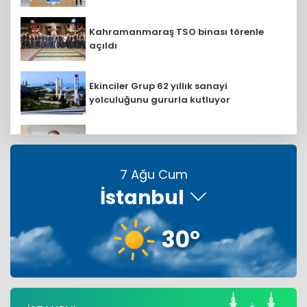
Kahramanmaraş TSO binası törenle
açıldı
Ekinciler Grup 62 yıllık sanayi
yolculuğunu gururla kutluyor
Mehmet Abbasoğlu: Petrol Ofisi Grubu
18. kez zirvede
7 Ağu Cum
İstanbul
E-Kolay İhracat Platformu E-KİP'e ödül
30°
Sosyal medya zirvesinde Aselsan ilk
sırada
Türkiye, Suudi Arabistan ve