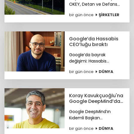
OKEY, Detan ve Defans
gibi markaları bünyesinde
bir gün önce
ŞİRKETLER
bulunduran Sanipak
resmen Arch Peninsula
bünyesine katıldı.
Google’da Hassabis
CEO’luğu bıraktı
Google’da bayrak
değişimi: Hassabis
CEO’luğu bıraktı.
bir gün önce
DÜNYA
Koray Kavukçuoğlu'na
Google DeepMind’da
önemli görev
Google DeepMind’ın
Kıdemli Başkan
Yardımcılığı görevine Türk
bir gün önce
DÜNYA
bilim insanı Koray