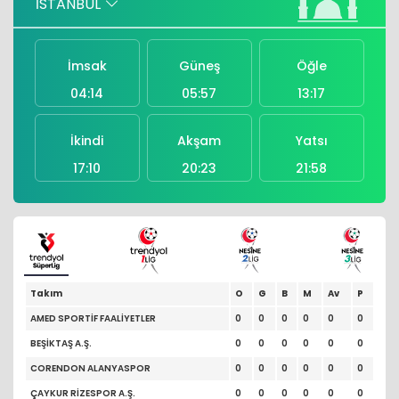
İSTANBUL
Pakistan'dan ortak imza
İmsak
Güneş
Öğle
04:14
05:57
13:17
İkindi
Akşam
Yatsı
17:10
20:23
21:58
Takım
O
G
B
M
Av
P
AMED SPORTİF FAALİYETLER
0
0
0
0
0
0
BEŞİKTAŞ A.Ş.
0
0
0
0
0
0
CORENDON ALANYASPOR
0
0
0
0
0
0
ÇAYKUR RİZESPOR A.Ş.
0
0
0
0
0
0