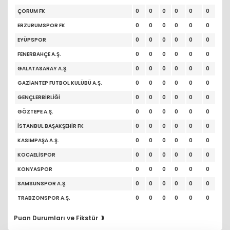
ÇORUM FK
0
0
0
0
0
0
ERZURUMSPOR FK
0
0
0
0
0
0
EYÜPSPOR
0
0
0
0
0
0
FENERBAHÇE A.Ş.
0
0
0
0
0
0
GALATASARAY A.Ş.
0
0
0
0
0
0
GAZİANTEP FUTBOL KULÜBÜ A.Ş.
0
0
0
0
0
0
GENÇLERBİRLİĞİ
0
0
0
0
0
0
GÖZTEPE A.Ş.
0
0
0
0
0
0
İSTANBUL BAŞAKŞEHİR FK
0
0
0
0
0
0
KASIMPAŞA A.Ş.
0
0
0
0
0
0
KOCAELİSPOR
0
0
0
0
0
0
KONYASPOR
0
0
0
0
0
0
SAMSUNSPOR A.Ş.
0
0
0
0
0
0
TRABZONSPOR A.Ş.
0
0
0
0
0
0
›
Puan Durumları ve Fikstür