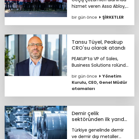
hizmet veren Assa Abloy,
Ankara'da hayata geçirdiği
bir gün önce
ŞİRKETLER
yeni showroomuyla
güvenlik ve erişim
çözümlerini müşterileriyle
buluşturuyor.
Tansu Tüyel, Peakup
CRO'su olarak atandı
PEAKUP’ta VP of Sales,
Business Solutions rolünde
önemli katkılar sağlayan
bir gün önce
Yönetim
Tansu Tüyel, bundan
Kurulu, CEO, Genel Müdür
sonra görevine Chief
atamaları
Revenue Officer (CRO)
olarak devam edecek.
Demir çelik
sektöründen ilk yarıda
güçlü ihracat
Türkiye genelinde demir
performansı
ve demir dışı metaller