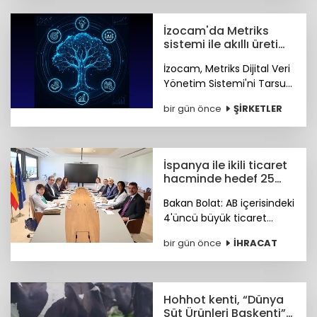
İzocam'da Metriks
sistemi ile akıllı üretim
dönemi başladı
İzocam, Metriks Dijital Veri
Yönetim Sistemi'ni Tarsus
Tesisinde devreye alarak
bir gün önce
ŞİRKETLER
akıllı üretim dönemini
başlattı. Böylelikle üretim
sahasındaki tüm veriler
tek merkezde toplanacak.
İspanya ile ikili ticaret
hacminde hedef 25
milyar dolar
Bakan Bolat: AB içerisindeki
4'üncü büyük ticaret
ortağımız olan İspanya ile
bir gün önce
İHRACAT
ikili ticaret hacmimizi orta
vadede yıllık 25 milyar
dolara ulaştırmayı
hedefliyoruz.
Hohhot kenti, “Dünya
Süt Ürünleri Başkenti”