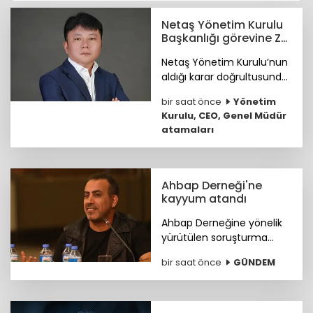
Netaş Yönetim Kurulu
Başkanlığı görevine Zhi
Ling getirildi
Netaş Yönetim Kurulu’nun
aldığı karar doğrultusunda
Zhi Ling, yapılacak ilk Genel
bir saat önce
Yönetim
Kurul Toplantısı’nda
Kurulu, CEO, Genel Müdür
ortakların onayına
atamaları
sunulmak üzere YK
Başkanı olarak atandı.
Ahbap Derneği'ne
kayyum atandı
Ahbap Derneğine yönelik
yürütülen soruşturma
kapsamında derneğin
bir saat önce
GÜNDEM
yönetimine kayyum
atanmasına ve tüm
faaliyetlerinin tedbiren
durdurulmasına karar