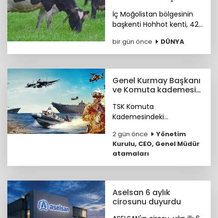
ünvanı kazandı
İç Moğolistan bölgesinin
başkenti Hohhot kenti, 42
milyar ABD doları
bir gün önce
DÜNYA
büyüklüğündeki süt
ürünleri sektörüyle “Dünya
Süt Ürünleri Başkenti”
ünvanını kazandı.
Genel Kurmay Başkanı
ve Komuta kademesi
belirlendi
TSK Komuta
Kademesindeki
Komutanların özgeçmişleri
2 gün önce
Yönetim
haberimizde...
Kurulu, CEO, Genel Müdür
atamaları
Aselsan 6 aylık
cirosunu duyurdu