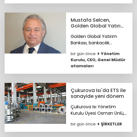
pazarlardaki rekabet
gücünü artırmak amacıyla
ETİD ile TİM arasında iş
Mustafa Selcen,
birliği protokolü imzalandı.
Golden Global Yatırım
Bankası YKÜ oldu
Golden Global Yatırım
Bankası, bankacılık
sektöründe 25 yılı aşkın
bir gün önce
Yönetim
deneyime sahip Mustafa
Kurulu, CEO, Genel Müdür
Selcen’i Yönetim Kurulu
atamaları
Üyesi olarak atadı.
Çukurova Isı'da ETS ile
sanayide yeni dönem
Çukurova Isı Yönetim
Kurulu Üyesi Osman Ünlü,
Emisyon Ticaret Sistemi
bir gün önce
ŞİRKETLER
ETS'nin sanayinin
uluslararası pazarlardaki