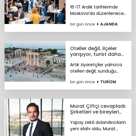
Aralık'ta Moskova'da
16-17 Aralık tarihlerinde
Moskova’da düzenlenecek
4. Meet Global MICE
bir gün önce
AJANDA
Congress (MGMC),
Türkiye’nin MICE uzmanları
için kritik iş fırsatları
sunmaya hazırlanıyor.
Oteller değil, ilçeler
yarışıyor, turist daha
fazla deneyim istiyor
Artık ziyaretçiler yalnızca
otelleri değil, sunduğu
tarihi, doğal güzellikleri,
bir gün önce
TURİZM
sosyal yaşamı ve fiyat-
performans avantajıyla
öne çıkan ilçeleri tercih
ediyor.
Murat Çiftçi cevapladı:
Şirketleri ve bireyleri
bekleyen siber riskler
Yapay zekâ dolandırıcıların
neler?
yeni silahı oldu. Murat
Çiftçi, şirketleri ve bireyleri