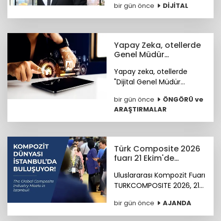
bir gün önce
DİJİTAL
bekleyen siber riskler
neler? sorusunu cevapladı.
Yapay Zeka, otellerde
Genel Müdür
Yardımcısı olmaya
Yapay zeka, otellerde
hazırlanıyor
"Dijital Genel Müdür
Yardımcısı" olmaya
bir gün önce
ÖNGÖRÜ ve
hazırlanıyor.
ARAŞTIRMALAR
Türk Composite 2026
fuarı 21 Ekim'de
başlıyor
Uluslararası Kompozit Fuarı
TURKCOMPOSITE 2026, 21-
23 Ekim 2026 tarihlerinde
bir gün önce
AJANDA
İstanbul Fuar Merkezi’nde
düzenlenecek.