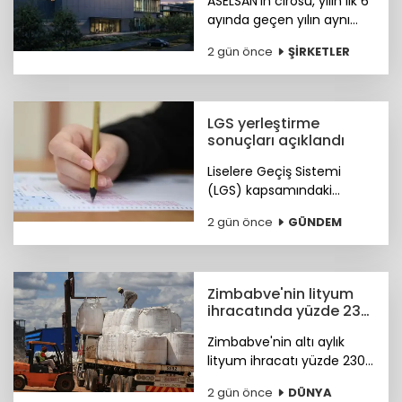
ASELSAN'ın cirosu, yılın ilk 6
ayında geçen yılın aynı
dönemine göre yüzde 25
2 gün önce
ŞİRKETLER
artışla 88,5 milyar liraya
ulaştı.
LGS yerleştirme
sonuçları açıklandı
Liselere Geçiş Sistemi
(LGS) kapsamındaki
yerleştirme sonuçları
2 gün önce
GÜNDEM
"www.meb.gov.tr"
adresinden erişime açıldı.
Zimbabve'nin lityum
ihracatında yüzde 230
artış
Zimbabve'nin altı aylık
lityum ihracatı yüzde 230
oranında arttı
2 gün önce
DÜNYA