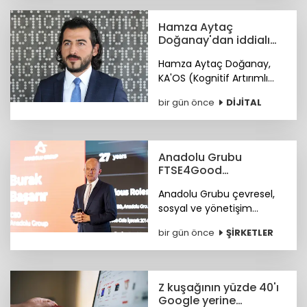
Hamza Aytaç
Doğanay'dan iddialı
siber hizmet: KA'OS
Hamza Aytaç Doğanay,
KA'OS (Kognitif Artırımlı
Ofansif Sistem) sistemiyle
bir gün önce
DİJİTAL
siber güvenlik yazılımları
konusunda iddialı.
Anadolu Grubu
FTSE4Good
Endeksi’nde
Anadolu Grubu çevresel,
sosyal ve yönetişim
alanlarındaki bütüncül
bir gün önce
ŞİRKETLER
yaklaşımı ile FTSE4Good
Endeksi’nde.
Z kuşağının yüzde 40'ı
Google yerine