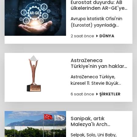
Eurostat duyurdu: AB
verildi.
ülkelerinden AR-GE'ye
130,2 milyar avro
Avrupa İstatistik Ofisi'nin
(Eurostat) yayınladığı
verilere göre, geçen yıl AB
2 saat önce
DÜNYA
çapında AR-GE'ye yönelik
toplam kamu bütçe
tahsisi 130,2 milyar avroyu
buldu.
AstraZeneca
Türkiye'nin yan haklar
yaklaşımına
AstraZeneca Türkiye,
uluslararası ödül
küresel 11. Stevie Büyük
İşverenler Ödülleri'nde
6 saat önce
ŞİRKETLER
Bronz Stevie Ödülü'nün
sahibi oldu. Ödüller 28
Ekim'de Paris'te verilecek.
Sanipak, artık
Malezya'lı Arch
Peninsula şirketinin
Selpak, Solo, Uni Baby,