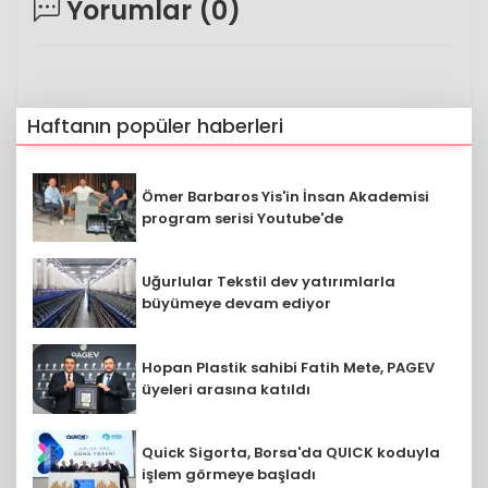
Yorumlar (
0
)
Haftanın popüler haberleri
Ömer Barbaros Yis'in İnsan Akademisi
program serisi Youtube'de
Uğurlular Tekstil dev yatırımlarla
büyümeye devam ediyor
Hopan Plastik sahibi Fatih Mete, PAGEV
üyeleri arasına katıldı
Quick Sigorta, Borsa'da QUICK koduyla
işlem görmeye başladı