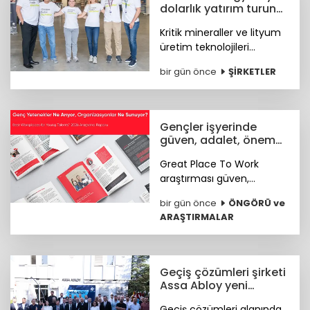
dolarlık yatırım turunu
tamamladı
Kritik mineraller ve lityum
üretim teknolojileri
geliştiren Eeli Technology,
bir gün önce
ŞİRKETLER
toplam 2 milyon dolar
tutarındaki tohum öncesi
yatırım turunu tamamladı.
Gençler işyerinde
güven, adalet, önem
arıyor
Great Place To Work
araştırması güven,
hakkaniyet, psikolojik
bir gün önce
ÖNGÖRÜ ve
sağlık, anlam ve yapay
ARAŞTIRMALAR
zekâya hazır kurum
kültürünün genç çalışan
deneyimini şekillendiren
temel unsurlar olduğunu
Geçiş çözümleri şirketi
ortaya koydu.
Assa Abloy yeni
showroomunu açtı
Geçiş çözümleri alanında