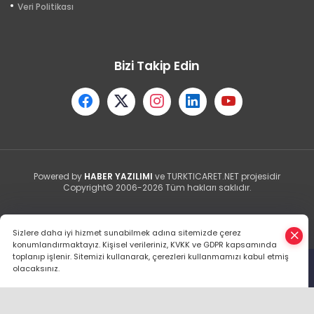
Veri Politikası
Bizi Takip Edin
Powered by
HABER YAZILIMI
ve TURKTICARET.NET projesidir
Copyright© 2006-2026 Tüm hakları saklıdır.
Sizlere daha iyi hizmet sunabilmek adına sitemizde çerez
konumlandırmaktayız. Kişisel verileriniz, KVKK ve GDPR kapsamında
toplanıp işlenir. Sitemizi kullanarak, çerezleri kullanmamızı kabul etmiş
olacaksınız.
Anasayfa
Haber Ara
Yazarlar
İhbar Hattı