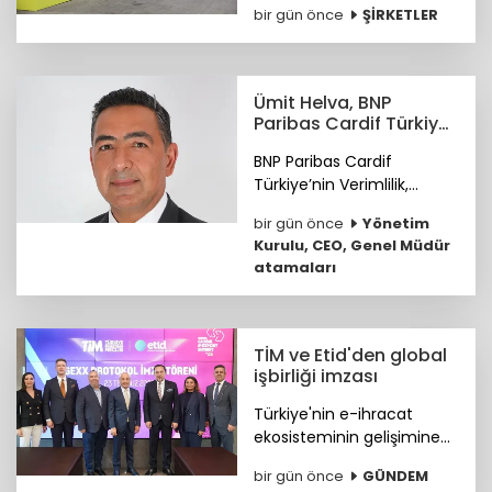
bir gün önce
ŞİRKETLER
göreve başladı.
Ümit Helva, BNP
Paribas Cardif Türkiye
GMY görevine atandı
BNP Paribas Cardif
Türkiye’nin Verimlilik,
Teknoloji ve
bir gün önce
Yönetim
Operasyondan Sorumlu
Kurulu, CEO, Genel Müdür
Genel Müdür Yardımcılığı
atamaları
görevine Ümit Helva
atandı.
TİM ve Etid'den global
işbirliği imzası
Türkiye'nin e-ihracat
ekosisteminin gelişimine
katkı sunmak ve
bir gün önce
GÜNDEM
ihracatçıların küresel