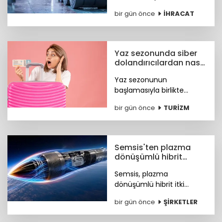
ihracatı yılın ilk yarısında
bir gün önce
İHRACAT
yüzde 11,7 artışla 7,2 milyar
dolara, çelik ihracatı ise
8,4 milyar dolara ulaştı.
Yaz sezonunda siber
dolandırıcılardan nasıl
korunacağız?
Yaz sezonunun
başlamasıyla birlikte
turizm sektöründeki
bir gün önce
TURİZM
hareketlilik, siber suçlular
için finansal kazanç odaklı
yeni fırsat kapıları açtı. Peki
nasıl korunacağız?
Semsis'ten plazma
dönüşümlü hibrit
motor teknolojisi
Semsis, plazma
dönüşümlü hibrit itki
sistemi konseptine ilişkin
bir gün önce
ŞİRKETLER
teknik ayrıntıları duyurdu.