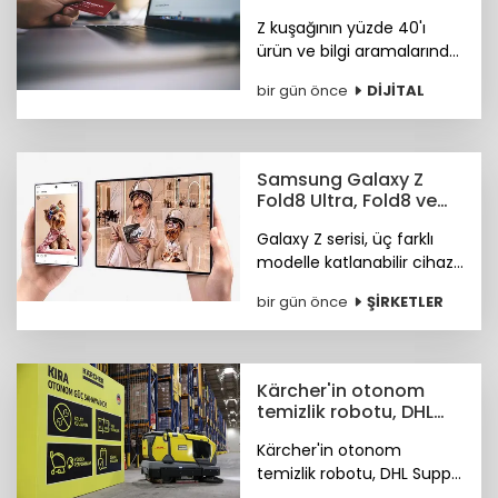
Tiktok'ta arama
Z kuşağının yüzde 40'ı
yapıyor
ürün ve bilgi aramalarında
TikTok'u tercih ediyor.
bir gün önce
DİJİTAL
Araştırma ayrıca
Instagram ve TikTok'un
ürün keşfi konusunda
önde olduğunu öne
Samsung Galaxy Z
çıkardı.
Fold8 Ultra, Fold8 ve
Flip8 teknoloji
Galaxy Z serisi, üç farklı
marketlerde
modelle katlanabilir cihaz
deneyiminde yeni bir
bir gün önce
ŞİRKETLER
sayfa açıyor.
Kärcher'in otonom
temizlik robotu, DHL
depolarında çalışıyor
Kärcher'in otonom
temizlik robotu, DHL Supply
Chain Türkiye depolarında