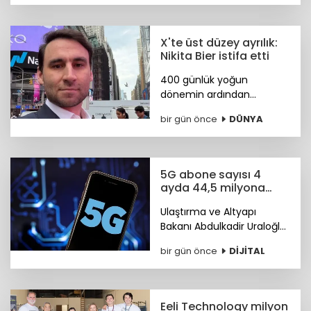
Kavukçuoğlu getirildi.
X'te üst düzey ayrılık:
Nikita Bier istifa etti
400 günlük yoğun
dönemin ardından
görevini devreden Bier,
bir gün önce
DÜNYA
şirkette danışman olarak
kalacak. Yerine tasarım ve
mühendislik liderlerinden
oluşan yeni bir ekip
5G abone sayısı 4
geçiyor.
ayda 44,5 milyona
ulaştı
Ulaştırma ve Altyapı
Bakanı Abdulkadir Uraloğlu,
5G abone sayısının 4 ayda
bir gün önce
DİJİTAL
44,5 milyona ulaştığını
bildirdi.
Eeli Technology milyon