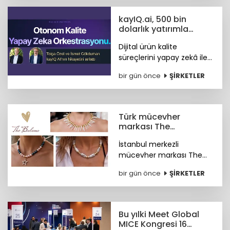
rekabet gücünü artırdığını
belirtti.
kayIQ.ai, 500 bin
dolarlık yatırımla
hayata geçti
Dijital ürün kalite
süreçlerini yapay zekâ ile
otonom hale getiren
bir gün önce
ŞİRKETLER
kayIQ.ai platformu, 500
bin dolarlık yatırımla
hayata geçti.
Türk mücevher
markası The
Bulums'tan global
İstanbul merkezli
başarı
mücevher markası The
Bulums, seçili
bir gün önce
ŞİRKETLER
koleksiyonuyla uluslararası
bağımsız tasarım
platformu Wolf &
Badger'ın marka ağına
Bu yılki Meet Global
katıldı.
MICE Kongresi 16