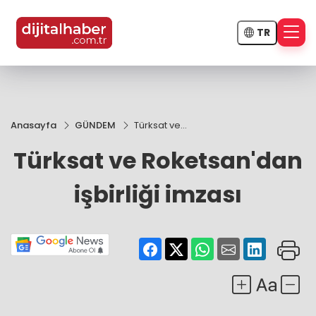
TR
Anasayfa
GÜNDEM
Türksat ve
Roketsan'dan
Türksat ve Roketsan'dan
işbirliği imzası
işbirliği imzası