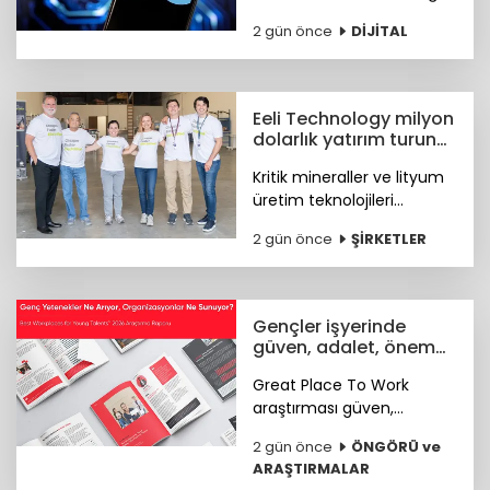
5G abone sayısının 4 ayda
2 gün önce
DİJİTAL
44,5 milyona ulaştığını
bildirdi.
Eeli Technology milyon
dolarlık yatırım turunu
tamamladı
Kritik mineraller ve lityum
üretim teknolojileri
geliştiren Eeli Technology,
2 gün önce
ŞİRKETLER
toplam 2 milyon dolar
tutarındaki tohum öncesi
yatırım turunu tamamladı.
Gençler işyerinde
güven, adalet, önem
arıyor
Great Place To Work
araştırması güven,
hakkaniyet, psikolojik
2 gün önce
ÖNGÖRÜ ve
sağlık, anlam ve yapay
ARAŞTIRMALAR
zekâya hazır kurum