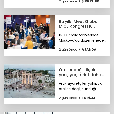
2 gün önce
ŞİRKETLER
koleksiyonuyla uluslararası
bağımsız tasarım
platformu Wolf &
Badger'ın marka ağına
Bu yılki Meet Global
katıldı.
MICE Kongresi 16
Aralık'ta Moskova'da
16-17 Aralık tarihlerinde
Moskova’da düzenlenecek
4. Meet Global MICE
2 gün önce
AJANDA
Congress (MGMC),
Türkiye’nin MICE uzmanları
için kritik iş fırsatları
sunmaya hazırlanıyor.
Oteller değil, ilçeler
yarışıyor, turist daha
fazla deneyim istiyor
Artık ziyaretçiler yalnızca
otelleri değil, sunduğu
tarihi, doğal güzellikleri,
2 gün önce
TURİZM
sosyal yaşamı ve fiyat-
performans avantajıyla
öne çıkan ilçeleri tercih