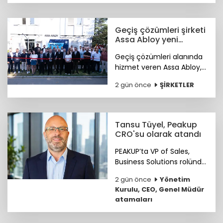
kültürünün genç çalışan
deneyimini şekillendiren
temel unsurlar olduğunu
Geçiş çözümleri şirketi
ortaya koydu.
Assa Abloy yeni
showroomunu açtı
Geçiş çözümleri alanında
hizmet veren Assa Abloy,
Ankara'da hayata geçirdiği
2 gün önce
ŞİRKETLER
yeni showroomuyla
güvenlik ve erişim
çözümlerini müşterileriyle
buluşturuyor.
Tansu Tüyel, Peakup
CRO'su olarak atandı
PEAKUP’ta VP of Sales,
Business Solutions rolünde
önemli katkılar sağlayan
2 gün önce
Yönetim
Tansu Tüyel, bundan
Kurulu, CEO, Genel Müdür
sonra görevine Chief
atamaları
Revenue Officer (CRO)
olarak devam edecek.