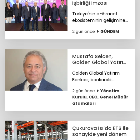
işbirliği imzası
Türkiye'nin e-ihracat
ekosisteminin gelişimine
katkı sunmak ve
2 gün önce
GÜNDEM
ihracatçıların küresel
pazarlardaki rekabet
gücünü artırmak amacıyla
ETİD ile TİM arasında iş
Mustafa Selcen,
birliği protokolü imzalandı.
Golden Global Yatırım
Bankası YKÜ oldu
Golden Global Yatırım
Bankası, bankacılık
sektöründe 25 yılı aşkın
2 gün önce
Yönetim
deneyime sahip Mustafa
Kurulu, CEO, Genel Müdür
Selcen’i Yönetim Kurulu
atamaları
Üyesi olarak atadı.
Çukurova Isı'da ETS ile
sanayide yeni dönem