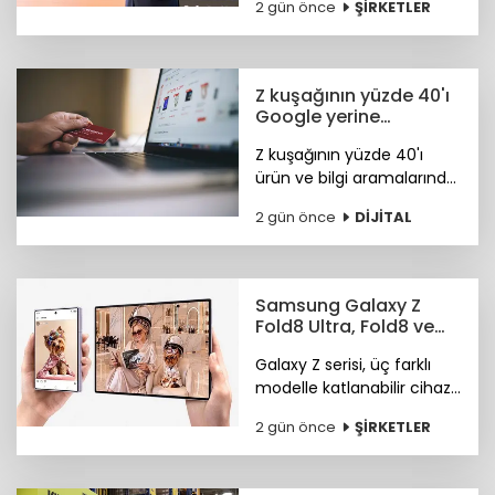
2 gün önce
ŞİRKETLER
yaklaşımı ile FTSE4Good
Endeksi’nde.
Z kuşağının yüzde 40'ı
Google yerine
Tiktok'ta arama
Z kuşağının yüzde 40'ı
yapıyor
ürün ve bilgi aramalarında
TikTok'u tercih ediyor.
2 gün önce
DİJİTAL
Araştırma ayrıca
Instagram ve TikTok'un
ürün keşfi konusunda
önde olduğunu öne
Samsung Galaxy Z
çıkardı.
Fold8 Ultra, Fold8 ve
Flip8 teknoloji
Galaxy Z serisi, üç farklı
marketlerde
modelle katlanabilir cihaz
deneyiminde yeni bir
2 gün önce
ŞİRKETLER
sayfa açıyor.