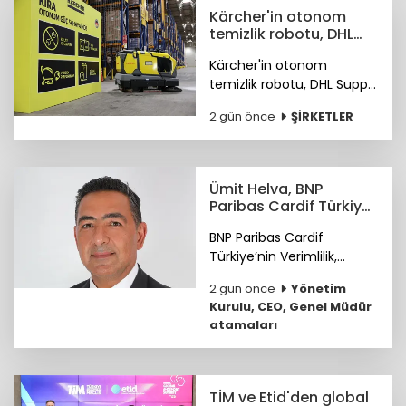
Kärcher'in otonom
temizlik robotu, DHL
depolarında çalışıyor
Kärcher'in otonom
temizlik robotu, DHL Supply
Chain Türkiye depolarında
2 gün önce
ŞİRKETLER
göreve başladı.
Ümit Helva, BNP
Paribas Cardif Türkiye
GMY görevine atandı
BNP Paribas Cardif
Türkiye’nin Verimlilik,
Teknoloji ve
2 gün önce
Yönetim
Operasyondan Sorumlu
Kurulu, CEO, Genel Müdür
Genel Müdür Yardımcılığı
atamaları
görevine Ümit Helva
atandı.
TİM ve Etid'den global