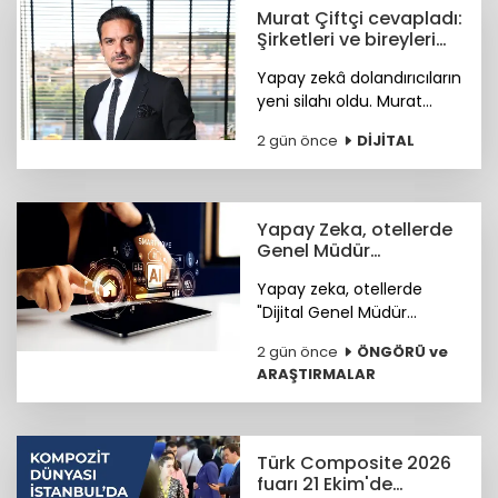
ediyor.
Murat Çiftçi cevapladı:
Şirketleri ve bireyleri
bekleyen siber riskler
Yapay zekâ dolandırıcıların
neler?
yeni silahı oldu. Murat
Çiftçi, şirketleri ve bireyleri
2 gün önce
DİJİTAL
bekleyen siber riskler
neler? sorusunu cevapladı.
Yapay Zeka, otellerde
Genel Müdür
Yardımcısı olmaya
Yapay zeka, otellerde
hazırlanıyor
"Dijital Genel Müdür
Yardımcısı" olmaya
2 gün önce
ÖNGÖRÜ ve
hazırlanıyor.
ARAŞTIRMALAR
Türk Composite 2026
fuarı 21 Ekim'de