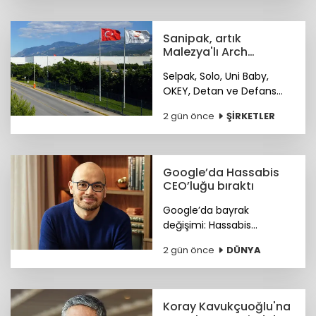
İstanbul’da işlem görmeye
başladı.
Sanipak, artık
Malezya'lı Arch
Peninsula şirketinin
Selpak, Solo, Uni Baby,
OKEY, Detan ve Defans
gibi markaları bünyesinde
2 gün önce
ŞİRKETLER
bulunduran Sanipak
resmen Arch Peninsula
bünyesine katıldı.
Google’da Hassabis
CEO’luğu bıraktı
Google’da bayrak
değişimi: Hassabis
CEO’luğu bıraktı.
2 gün önce
DÜNYA
Koray Kavukçuoğlu'na