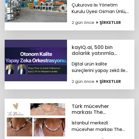
Çukurova Isı Yönetim
Kurulu Üyesi Osman Ünlü,
Emisyon Ticaret Sistemi
2 gün önce
ŞİRKETLER
ETS'nin sanayinin
uluslararası pazarlardaki
rekabet gücünü artırdığını
belirtti.
kayIQ.ai, 500 bin
dolarlık yatırımla
hayata geçti
Dijital ürün kalite
süreçlerini yapay zekâ ile
otonom hale getiren
2 gün önce
ŞİRKETLER
kayIQ.ai platformu, 500
bin dolarlık yatırımla
hayata geçti.
Türk mücevher
markası The
Bulums'tan global
İstanbul merkezli
başarı
mücevher markası The
Bulums, seçili