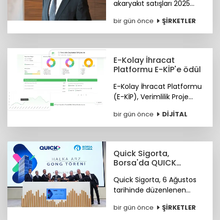
akaryakıt satışları 2025
yılında 34,5 milyon tona
bir gün önce
ŞİRKETLER
yükseldi. Petrol Ofisi
Grubu, yurt içi toplam
satışlarda 2025 yılını da
zirvede kapattı.
E-Kolay İhracat
Platformu E-KİP'e ödül
E-Kolay İhracat Platformu
(E-KİP), Verimlilik Proje
Ödülleri'nin "Kamu-Dijital
bir gün önce
DİJİTAL
Dönüşüm" kategorisinde
birincilik ödülüne layık
görüldü.
Quick Sigorta,
Borsa'da QUICK
koduyla işlem
Quick Sigorta, 6 Ağustos
görmeye başladı
tarihinde düzenlenen
gong töreniyle, “QUICK”
bir gün önce
ŞİRKETLER
işlem koduyla Borsa