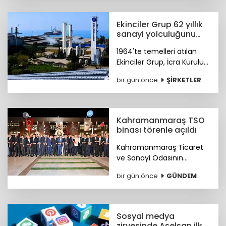
burs fonu oluşturmayı
hedefliyor.
Ekinciler Grup 62 yıllık
sanayi yolculuğunu
gururla kutluyor
1964'te temelleri atılan
Ekinciler Grup, İcra Kurulu
Başkanı Haluk Ekinci'nin
bir gün önce
ŞİRKETLER
mesajıyla 62 yıllık köklü
sanayi mirasını ve küresel
vizyonunu gururla paylaştı.
Kahramanmaraş TSO
binası törenle açıldı
Kahramanmaraş Ticaret
ve Sanayi Odasının
(KMTSO) 6 Şubat
bir gün önce
GÜNDEM
depremlerinin ardından
yeniden inşa edilen yeni
hizmet binası düzenlenen
törenle hizmete açıldı.
Sosyal medya
zirvesinde Aselsan ilk