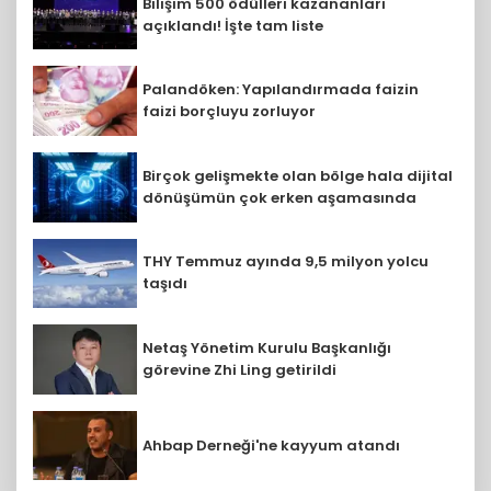
Bilişim 500 ödülleri kazananları
açıklandı! İşte tam liste
Palandöken: Yapılandırmada faizin
faizi borçluyu zorluyor
Birçok gelişmekte olan bölge hala dijital
dönüşümün çok erken aşamasında
THY Temmuz ayında 9,5 milyon yolcu
taşıdı
Netaş Yönetim Kurulu Başkanlığı
görevine Zhi Ling getirildi
Ahbap Derneği'ne kayyum atandı