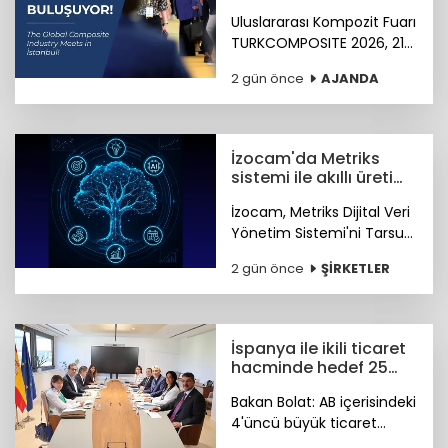
başlıyor
Uluslararası Kompozit Fuarı
TURKCOMPOSITE 2026, 21-
23 Ekim 2026 tarihlerinde
2 gün önce
AJANDA
İstanbul Fuar Merkezi’nde
düzenlenecek.
İzocam'da Metriks
sistemi ile akıllı üretim
dönemi başladı
İzocam, Metriks Dijital Veri
Yönetim Sistemi'ni Tarsus
Tesisinde devreye alarak
2 gün önce
ŞİRKETLER
akıllı üretim dönemini
başlattı. Böylelikle üretim
sahasındaki tüm veriler
tek merkezde toplanacak.
İspanya ile ikili ticaret
hacminde hedef 25
milyar dolar
Bakan Bolat: AB içerisindeki
4'üncü büyük ticaret
ortağımız olan İspanya ile