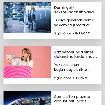
Demir çelik
sektöründen ilk yarıda
güçlü ihracat
Türkiye genelinde demir
performansı
ve demir dışı metaller
ihracatı yılın ilk yarısında
2 gün önce
İHRACAT
yüzde 11,7 artışla 7,2 milyar
dolara, çelik ihracatı ise
8,4 milyar dolara ulaştı.
Yaz sezonunda siber
dolandırıcılardan nasıl
korunacağız?
Yaz sezonunun
başlamasıyla birlikte
turizm sektöründeki
2 gün önce
TURİZM
hareketlilik, siber suçlular
için finansal kazanç odaklı
yeni fırsat kapıları açtı. Peki
nasıl korunacağız?
Semsis'ten plazma
dönüşümlü hibrit