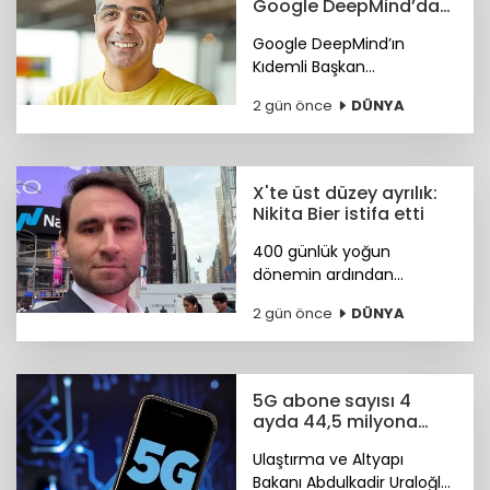
Google DeepMind’da
önemli görev
Google DeepMind’ın
Kıdemli Başkan
Yardımcılığı görevine Türk
2 gün önce
DÜNYA
bilim insanı Koray
Kavukçuoğlu getirildi.
X'te üst düzey ayrılık:
Nikita Bier istifa etti
400 günlük yoğun
dönemin ardından
görevini devreden Bier,
2 gün önce
DÜNYA
şirkette danışman olarak
kalacak. Yerine tasarım ve
mühendislik liderlerinden
oluşan yeni bir ekip
5G abone sayısı 4
geçiyor.
ayda 44,5 milyona
ulaştı
Ulaştırma ve Altyapı
Bakanı Abdulkadir Uraloğlu,