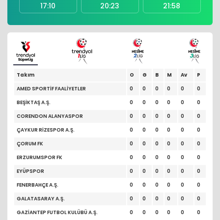
17:10
20:23
21:58
Takım
O
G
B
M
Av
P
AMED SPORTİF FAALİYETLER
0
0
0
0
0
0
BEŞİKTAŞ A.Ş.
0
0
0
0
0
0
CORENDON ALANYASPOR
0
0
0
0
0
0
ÇAYKUR RİZESPOR A.Ş.
0
0
0
0
0
0
ÇORUM FK
0
0
0
0
0
0
ERZURUMSPOR FK
0
0
0
0
0
0
EYÜPSPOR
0
0
0
0
0
0
FENERBAHÇE A.Ş.
0
0
0
0
0
0
GALATASARAY A.Ş.
0
0
0
0
0
0
GAZİANTEP FUTBOL KULÜBÜ A.Ş.
0
0
0
0
0
0