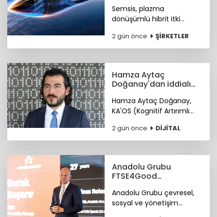
motor teknolojisi
Semsis, plazma
dönüşümlü hibrit itki
sistemi konseptine ilişkin
2 gün önce
ŞİRKETLER
teknik ayrıntıları duyurdu.
Hamza Aytaç
Doğanay'dan iddialı
siber hizmet: KA'OS
Hamza Aytaç Doğanay,
KA'OS (Kognitif Artırımlı
Ofansif Sistem) sistemiyle
2 gün önce
DİJİTAL
siber güvenlik yazılımları
konusunda iddialı.
Anadolu Grubu
FTSE4Good
Endeksi’nde
Anadolu Grubu çevresel,
sosyal ve yönetişim
alanlarındaki bütüncül