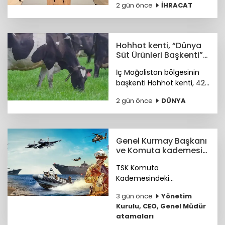
2 gün önce
İHRACAT
ikili ticaret hacmimizi orta
vadede yıllık 25 milyar
dolara ulaştırmayı
hedefliyoruz.
Hohhot kenti, “Dünya
Süt Ürünleri Başkenti”
ünvanı kazandı
İç Moğolistan bölgesinin
başkenti Hohhot kenti, 42
milyar ABD doları
2 gün önce
DÜNYA
büyüklüğündeki süt
ürünleri sektörüyle “Dünya
Süt Ürünleri Başkenti”
ünvanını kazandı.
Genel Kurmay Başkanı
ve Komuta kademesi
belirlendi
TSK Komuta
Kademesindeki
Komutanların özgeçmişleri
3 gün önce
Yönetim
haberimizde...
Kurulu, CEO, Genel Müdür
atamaları