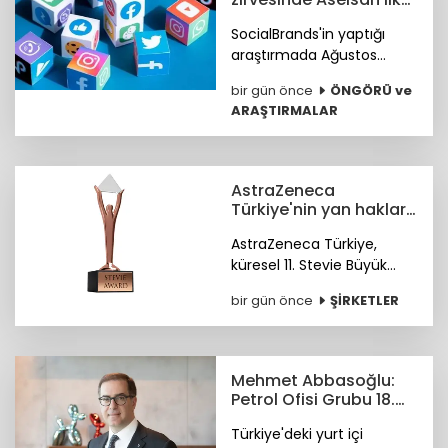
sırada
SocialBrands'in yaptığı
araştırmada Ağustos
ayında sosyal medyanın ilk
bir gün önce
ÖNGÖRÜ ve
üçü Aselsan, MKE ve tabii
ARAŞTIRMALAR
oldu.
AstraZeneca
Türkiye'nin yan haklar
yaklaşımına
AstraZeneca Türkiye,
uluslararası ödül
küresel 11. Stevie Büyük
İşverenler Ödülleri'nde
bir gün önce
ŞİRKETLER
Bronz Stevie Ödülü'nün
sahibi oldu. Ödüller 28
Ekim'de Paris'te verilecek.
Mehmet Abbasoğlu:
Petrol Ofisi Grubu 18.
kez zirvede
Türkiye'deki yurt içi