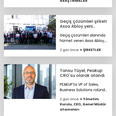
ARAŞTIRMALAR
zekâya hazır kurum
kültürünün genç çalışan
deneyimini şekillendiren
temel unsurlar olduğunu
Geçiş çözümleri şirketi
ortaya koydu.
Assa Abloy yeni
showroomunu açtı
Geçiş çözümleri alanında
hizmet veren Assa Abloy,
Ankara'da hayata geçirdiği
2 gün önce
ŞİRKETLER
yeni showroomuyla
güvenlik ve erişim
çözümlerini müşterileriyle
buluşturuyor.
Tansu Tüyel, Peakup
CRO'su olarak atandı
PEAKUP’ta VP of Sales,
Business Solutions rolünde
önemli katkılar sağlayan
2 gün önce
Yönetim
Tansu Tüyel, bundan
Kurulu, CEO, Genel Müdür
sonra görevine Chief
atamaları
Revenue Officer (CRO)