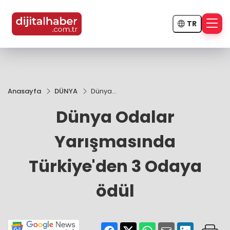
TR
Anasayfa
DÜNYA
Dünya
Odalar
Dünya Odalar
Yarışmasında
Türkiye'den 3
Odaya ödül
Yarışmasında
Türkiye'den 3 Odaya
ödül