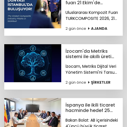
fuarı 21 Ekim'de
başlıyor
Uluslararası Kompozit Fuarı
TURKCOMPOSITE 2026, 21-
23 Ekim 2026 tarihlerinde
2 gün önce
AJANDA
İstanbul Fuar Merkezi’nde
düzenlenecek.
İzocam'da Metriks
sistemi ile akıllı üretim
dönemi başladı
İzocam, Metriks Dijital Veri
Yönetim Sistemi'ni Tarsus
Tesisinde devreye alarak
2 gün önce
ŞİRKETLER
akıllı üretim dönemini
başlattı. Böylelikle üretim
sahasındaki tüm veriler
tek merkezde toplanacak.
İspanya ile ikili ticaret
hacminde hedef 25
milyar dolar
Bakan Bolat: AB içerisindeki
4'üncü büyük ticaret