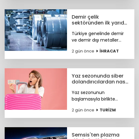
olarak devam edecek.
Demir çelik
sektöründen ilk yarıda
güçlü ihracat
Türkiye genelinde demir
performansı
ve demir dışı metaller
ihracatı yılın ilk yarısında
2 gün önce
İHRACAT
yüzde 11,7 artışla 7,2 milyar
dolara, çelik ihracatı ise
8,4 milyar dolara ulaştı.
Yaz sezonunda siber
dolandırıcılardan nasıl
korunacağız?
Yaz sezonunun
başlamasıyla birlikte
turizm sektöründeki
2 gün önce
TURİZM
hareketlilik, siber suçlular
için finansal kazanç odaklı
yeni fırsat kapıları açtı. Peki
nasıl korunacağız?
Semsis'ten plazma