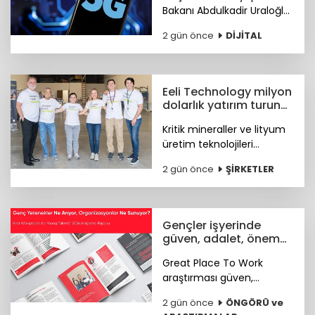
Bakanı Abdulkadir Uraloğlu,
5G abone sayısının 4 ayda
2 gün önce
DİJİTAL
44,5 milyona ulaştığını
bildirdi.
Eeli Technology milyon
dolarlık yatırım turunu
tamamladı
Kritik mineraller ve lityum
üretim teknolojileri
geliştiren Eeli Technology,
2 gün önce
ŞİRKETLER
toplam 2 milyon dolar
tutarındaki tohum öncesi
yatırım turunu tamamladı.
Gençler işyerinde
güven, adalet, önem
arıyor
Great Place To Work
araştırması güven,
hakkaniyet, psikolojik
2 gün önce
ÖNGÖRÜ ve
sağlık, anlam ve yapay