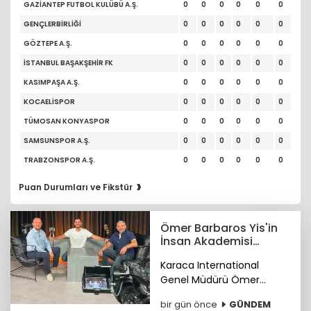
GAZİANTEP FUTBOL KULÜBÜ A.Ş.
0
0
0
0
0
0
GENÇLERBİRLİĞİ
0
0
0
0
0
0
GÖZTEPE A.Ş.
0
0
0
0
0
0
İSTANBUL BAŞAKŞEHİR FK
0
0
0
0
0
0
KASIMPAŞA A.Ş.
0
0
0
0
0
0
KOCAELİSPOR
0
0
0
0
0
0
TÜMOSAN KONYASPOR
0
0
0
0
0
0
SAMSUNSPOR A.Ş.
0
0
0
0
0
0
TRABZONSPOR A.Ş.
0
0
0
0
0
0
›
Puan Durumları ve Fikstür
Ömer Barbaros Yis'in
İnsan Akademisi
program serisi
Karaca International
Youtube'de
Genel Müdürü Ömer
Barbaros Yis, YouTube'da
bir gün önce
GÜNDEM
başlattığı 'İnsan Akademisi'