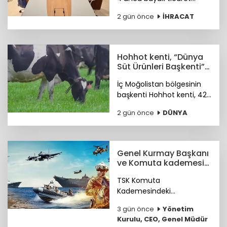
ortağımız olan İspanya ile
2 gün önce
İHRACAT
ikili ticaret hacmimizi orta
vadede yıllık 25 milyar
dolara ulaştırmayı
hedefliyoruz.
Hohhot kenti, “Dünya
Süt Ürünleri Başkenti”
ünvanı kazandı
İç Moğolistan bölgesinin
başkenti Hohhot kenti, 42
milyar ABD doları
2 gün önce
DÜNYA
büyüklüğündeki süt
ürünleri sektörüyle “Dünya
Süt Ürünleri Başkenti”
ünvanını kazandı.
Genel Kurmay Başkanı
ve Komuta kademesi
belirlendi
TSK Komuta
Kademesindeki
Komutanların özgeçmişleri
3 gün önce
Yönetim
haberimizde...
Kurulu, CEO, Genel Müdür