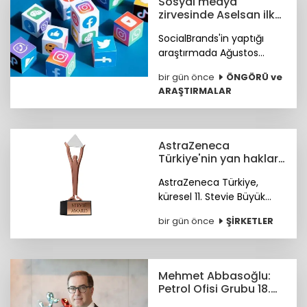
Sosyal medya
zirvesinde Aselsan ilk
sırada
SocialBrands'in yaptığı
araştırmada Ağustos
ayında sosyal medyanın ilk
bir gün önce
ÖNGÖRÜ ve
üçü Aselsan, MKE ve tabii
ARAŞTIRMALAR
oldu.
AstraZeneca
Türkiye'nin yan haklar
yaklaşımına
AstraZeneca Türkiye,
uluslararası ödül
küresel 11. Stevie Büyük
İşverenler Ödülleri'nde
bir gün önce
ŞİRKETLER
Bronz Stevie Ödülü'nün
sahibi oldu. Ödüller 28
Ekim'de Paris'te verilecek.
Mehmet Abbasoğlu:
Petrol Ofisi Grubu 18.
kez zirvede