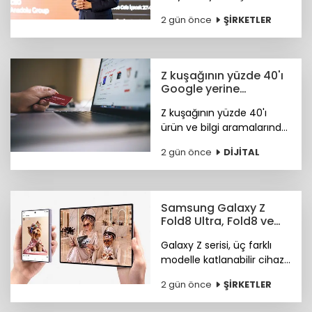
alanlarındaki bütüncül
2 gün önce
ŞİRKETLER
yaklaşımı ile FTSE4Good
Endeksi’nde.
Z kuşağının yüzde 40'ı
Google yerine
Tiktok'ta arama
Z kuşağının yüzde 40'ı
yapıyor
ürün ve bilgi aramalarında
TikTok'u tercih ediyor.
2 gün önce
DİJİTAL
Araştırma ayrıca
Instagram ve TikTok'un
ürün keşfi konusunda
önde olduğunu öne
Samsung Galaxy Z
çıkardı.
Fold8 Ultra, Fold8 ve
Flip8 teknoloji
Galaxy Z serisi, üç farklı
marketlerde
modelle katlanabilir cihaz
deneyiminde yeni bir
2 gün önce
ŞİRKETLER
sayfa açıyor.