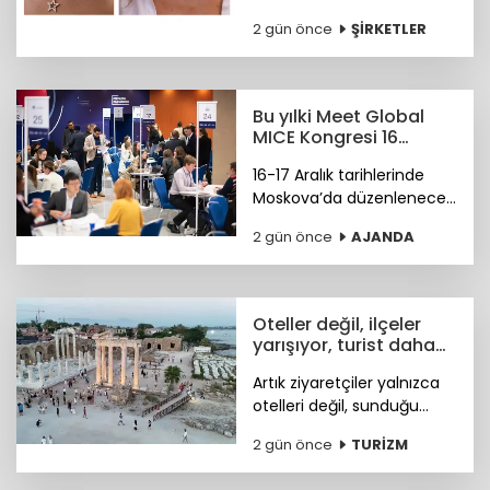
Bulums, seçili
2 gün önce
ŞİRKETLER
koleksiyonuyla uluslararası
bağımsız tasarım
platformu Wolf &
Badger'ın marka ağına
Bu yılki Meet Global
katıldı.
MICE Kongresi 16
Aralık'ta Moskova'da
16-17 Aralık tarihlerinde
Moskova’da düzenlenecek
4. Meet Global MICE
2 gün önce
AJANDA
Congress (MGMC),
Türkiye’nin MICE uzmanları
için kritik iş fırsatları
sunmaya hazırlanıyor.
Oteller değil, ilçeler
yarışıyor, turist daha
fazla deneyim istiyor
Artık ziyaretçiler yalnızca
otelleri değil, sunduğu
tarihi, doğal güzellikleri,
2 gün önce
TURİZM
sosyal yaşamı ve fiyat-
performans avantajıyla