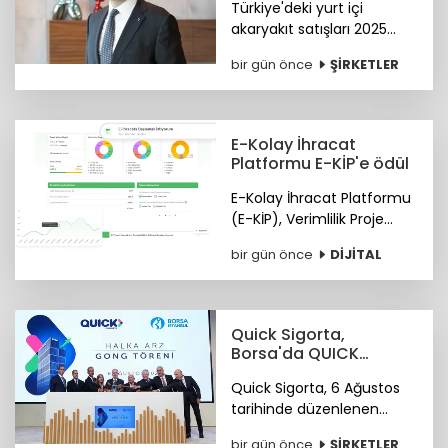
Türkiye'deki yurt içi
akaryakıt satışları 2025
yılında 34,5 milyon tona
bir gün önce
ŞİRKETLER
yükseldi. Petrol Ofisi
Grubu, yurt içi toplam
satışlarda 2025 yılını da
zirvede kapattı.
E-Kolay İhracat
Platformu E-KİP'e ödül
E-Kolay İhracat Platformu
(E-KİP), Verimlilik Proje
Ödülleri'nin "Kamu-Dijital
bir gün önce
DİJİTAL
Dönüşüm" kategorisinde
birincilik ödülüne layık
görüldü.
Quick Sigorta,
Borsa'da QUICK
koduyla işlem
Quick Sigorta, 6 Ağustos
görmeye başladı
tarihinde düzenlenen
gong töreniyle, “QUICK”
bir gün önce
ŞİRKETLER