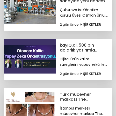
sanayide yeni dönem
Çukurova Isı Yönetim
Kurulu Üyesi Osman Ünlü,
Emisyon Ticaret Sistemi
2 gün önce
ŞİRKETLER
ETS'nin sanayinin
uluslararası pazarlardaki
rekabet gücünü artırdığını
belirtti.
kayIQ.ai, 500 bin
dolarlık yatırımla
hayata geçti
Dijital ürün kalite
süreçlerini yapay zekâ ile
otonom hale getiren
2 gün önce
ŞİRKETLER
kayIQ.ai platformu, 500
bin dolarlık yatırımla
hayata geçti.
Türk mücevher
markası The
Bulums'tan global
İstanbul merkezli
başarı
mücevher markası The