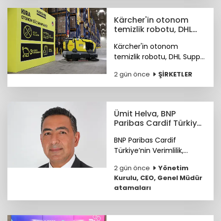
Kärcher'in otonom
temizlik robotu, DHL
depolarında çalışıyor
Kärcher'in otonom
temizlik robotu, DHL Supply
Chain Türkiye depolarında
2 gün önce
ŞİRKETLER
göreve başladı.
Ümit Helva, BNP
Paribas Cardif Türkiye
GMY görevine atandı
BNP Paribas Cardif
Türkiye’nin Verimlilik,
Teknoloji ve
2 gün önce
Yönetim
Operasyondan Sorumlu
Kurulu, CEO, Genel Müdür
Genel Müdür Yardımcılığı
atamaları
görevine Ümit Helva
atandı.