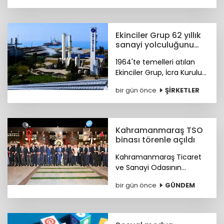
programının gelirleriyle bir
burs fonu oluşturmayı
hedefliyor.
Ekinciler Grup 62 yıllık
sanayi yolculuğunu
gururla kutluyor
1964'te temelleri atılan
Ekinciler Grup, İcra Kurulu
Başkanı Haluk Ekinci'nin
bir gün önce
ŞİRKETLER
mesajıyla 62 yıllık köklü
sanayi mirasını ve küresel
vizyonunu gururla paylaştı.
Kahramanmaraş TSO
binası törenle açıldı
Kahramanmaraş Ticaret
ve Sanayi Odasının
(KMTSO) 6 Şubat
bir gün önce
GÜNDEM
depremlerinin ardından
yeniden inşa edilen yeni
hizmet binası düzenlenen
törenle hizmete açıldı.