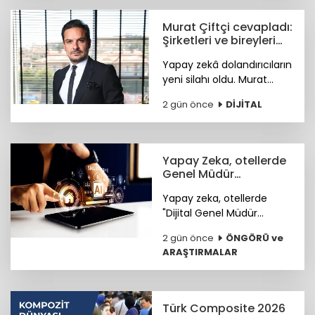
öne çıkan ilçeleri tercih
ediyor.
Murat Çiftçi cevapladı:
Şirketleri ve bireyleri
bekleyen siber riskler
Yapay zekâ dolandırıcıların
neler?
yeni silahı oldu. Murat
Çiftçi, şirketleri ve bireyleri
2 gün önce
DİJİTAL
bekleyen siber riskler
neler? sorusunu cevapladı.
Yapay Zeka, otellerde
Genel Müdür
Yardımcısı olmaya
Yapay zeka, otellerde
hazırlanıyor
"Dijital Genel Müdür
Yardımcısı" olmaya
2 gün önce
ÖNGÖRÜ ve
hazırlanıyor.
ARAŞTIRMALAR
Türk Composite 2026