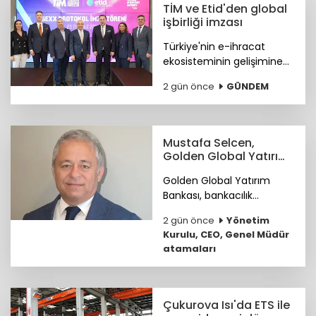
TİM ve Etid'den global
işbirliği imzası
Türkiye'nin e-ihracat
ekosisteminin gelişimine
katkı sunmak ve
2 gün önce
GÜNDEM
ihracatçıların küresel
pazarlardaki rekabet
gücünü artırmak amacıyla
ETİD ile TİM arasında iş
Mustafa Selcen,
birliği protokolü imzalandı.
Golden Global Yatırım
Bankası YKÜ oldu
Golden Global Yatırım
Bankası, bankacılık
sektöründe 25 yılı aşkın
2 gün önce
Yönetim
deneyime sahip Mustafa
Kurulu, CEO, Genel Müdür
Selcen’i Yönetim Kurulu
atamaları
Üyesi olarak atadı.
Çukurova Isı'da ETS ile