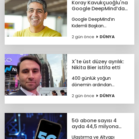
Koray Kavukçuoğlu'na
Google DeepMind’da
önemli görev
Google DeepMind’ın
Kıdemli Başkan
Yardımcılığı görevine Türk
2 gün önce
DÜNYA
bilim insanı Koray
Kavukçuoğlu getirildi.
X'te üst düzey ayrılık:
Nikita Bier istifa etti
400 günlük yoğun
dönemin ardından
görevini devreden Bier,
2 gün önce
DÜNYA
şirkette danışman olarak
kalacak. Yerine tasarım ve
mühendislik liderlerinden
oluşan yeni bir ekip
5G abone sayısı 4
geçiyor.
ayda 44,5 milyona
ulaştı
Ulaştırma ve Altyapı