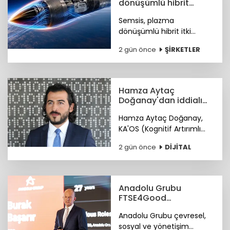
dönüşümlü hibrit
motor teknolojisi
Semsis, plazma
dönüşümlü hibrit itki
sistemi konseptine ilişkin
2 gün önce
ŞİRKETLER
teknik ayrıntıları duyurdu.
Hamza Aytaç
Doğanay'dan iddialı
siber hizmet: KA'OS
Hamza Aytaç Doğanay,
KA'OS (Kognitif Artırımlı
Ofansif Sistem) sistemiyle
2 gün önce
DİJİTAL
siber güvenlik yazılımları
konusunda iddialı.
Anadolu Grubu
FTSE4Good
Endeksi’nde
Anadolu Grubu çevresel,
sosyal ve yönetişim