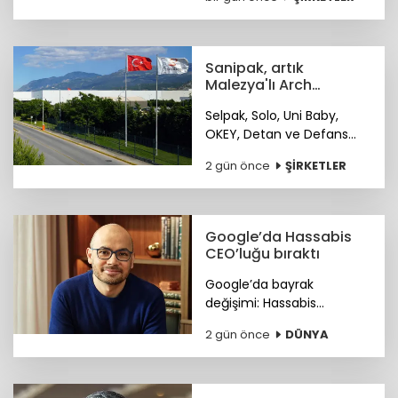
işlem koduyla Borsa
İstanbul’da işlem görmeye
başladı.
Sanipak, artık
Malezya'lı Arch
Peninsula şirketinin
Selpak, Solo, Uni Baby,
OKEY, Detan ve Defans
gibi markaları bünyesinde
2 gün önce
ŞİRKETLER
bulunduran Sanipak
resmen Arch Peninsula
bünyesine katıldı.
Google’da Hassabis
CEO’luğu bıraktı
Google’da bayrak
değişimi: Hassabis
CEO’luğu bıraktı.
2 gün önce
DÜNYA