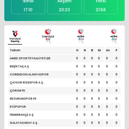
İkindi
Akşam
Yatsı
17:10
20:23
21:58
Takım
O
G
B
M
Av
P
AMED SPORTİF FAALİYETLER
0
0
0
0
0
0
BEŞİKTAŞ A.Ş.
0
0
0
0
0
0
CORENDON ALANYASPOR
0
0
0
0
0
0
ÇAYKUR RİZESPOR A.Ş.
0
0
0
0
0
0
ÇORUM FK
0
0
0
0
0
0
ERZURUMSPOR FK
0
0
0
0
0
0
EYÜPSPOR
0
0
0
0
0
0
FENERBAHÇE A.Ş.
0
0
0
0
0
0
GALATASARAY A.Ş.
0
0
0
0
0
0