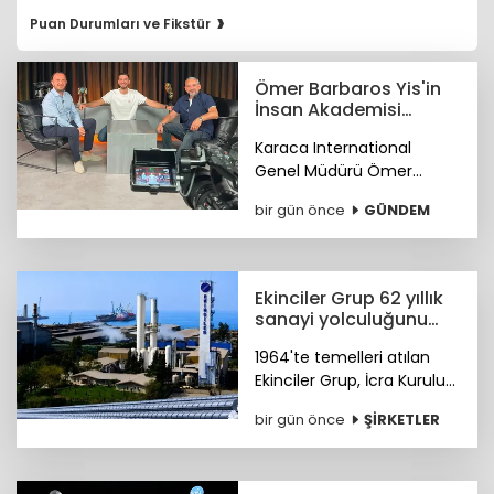
›
Puan Durumları ve Fikstür
Ömer Barbaros Yis'in
İnsan Akademisi
program serisi
Karaca International
Youtube'de
Genel Müdürü Ömer
Barbaros Yis, YouTube'da
bir gün önce
GÜNDEM
başlattığı 'İnsan Akademisi'
programının gelirleriyle bir
burs fonu oluşturmayı
hedefliyor.
Ekinciler Grup 62 yıllık
sanayi yolculuğunu
gururla kutluyor
1964'te temelleri atılan
Ekinciler Grup, İcra Kurulu
Başkanı Haluk Ekinci'nin
bir gün önce
ŞİRKETLER
mesajıyla 62 yıllık köklü
sanayi mirasını ve küresel
vizyonunu gururla paylaştı.