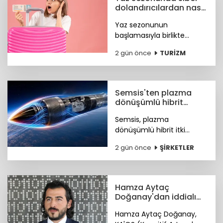
dolandırıcılardan nasıl
korunacağız?
Yaz sezonunun
başlamasıyla birlikte
turizm sektöründeki
2 gün önce
TURİZM
hareketlilik, siber suçlular
için finansal kazanç odaklı
yeni fırsat kapıları açtı. Peki
nasıl korunacağız?
Semsis'ten plazma
dönüşümlü hibrit
motor teknolojisi
Semsis, plazma
dönüşümlü hibrit itki
sistemi konseptine ilişkin
2 gün önce
ŞİRKETLER
teknik ayrıntıları duyurdu.
Hamza Aytaç
Doğanay'dan iddialı
siber hizmet: KA'OS
Hamza Aytaç Doğanay,