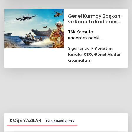
ürünleri sektörüyle “Dünya
Süt Ürünleri Başkenti”
ünvanını kazandı.
Genel Kurmay Başkanı
ve Komuta kademesi
belirlendi
TSK Komuta
Kademesindeki
Komutanların özgeçmişleri
3 gün önce
Yönetim
haberimizde...
Kurulu, CEO, Genel Müdür
atamaları
KÖŞE YAZILARI
Tüm Yazarlarımız