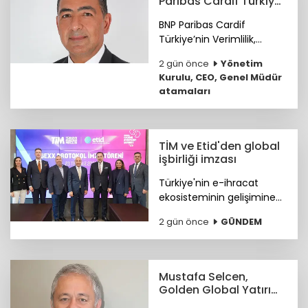
Paribas Cardif Türkiye
GMY görevine atandı
BNP Paribas Cardif
Türkiye’nin Verimlilik,
Teknoloji ve
2 gün önce
Yönetim
Operasyondan Sorumlu
Kurulu, CEO, Genel Müdür
Genel Müdür Yardımcılığı
atamaları
görevine Ümit Helva
atandı.
TİM ve Etid'den global
işbirliği imzası
Türkiye'nin e-ihracat
ekosisteminin gelişimine
katkı sunmak ve
2 gün önce
GÜNDEM
ihracatçıların küresel
pazarlardaki rekabet
gücünü artırmak amacıyla
ETİD ile TİM arasında iş
Mustafa Selcen,
birliği protokolü imzalandı.
Golden Global Yatırım
Bankası YKÜ oldu