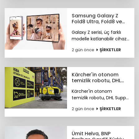
ürün keşfi konusunda
önde olduğunu öne
Samsung Galaxy Z
çıkardı.
Fold8 Ultra, Fold8 ve
Flip8 teknoloji
Galaxy Z serisi, üç farklı
marketlerde
modelle katlanabilir cihaz
deneyiminde yeni bir
2 gün önce
ŞİRKETLER
sayfa açıyor.
Kärcher'in otonom
temizlik robotu, DHL
depolarında çalışıyor
Kärcher'in otonom
temizlik robotu, DHL Supply
Chain Türkiye depolarında
2 gün önce
ŞİRKETLER
göreve başladı.
Ümit Helva, BNP