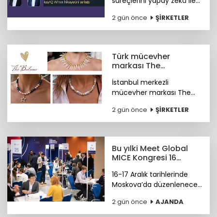
süreçlerini yapay zekâ ile
otonom hale getiren
2 gün önce
ŞİRKETLER
kayIQ.ai platformu, 500
bin dolarlık yatırımla
hayata geçti.
Türk mücevher
markası The
Bulums'tan global
İstanbul merkezli
başarı
mücevher markası The
Bulums, seçili
2 gün önce
ŞİRKETLER
koleksiyonuyla uluslararası
bağımsız tasarım
platformu Wolf &
Badger'ın marka ağına
Bu yılki Meet Global
katıldı.
MICE Kongresi 16
Aralık'ta Moskova'da
16-17 Aralık tarihlerinde
Moskova’da düzenlenecek
4. Meet Global MICE
2 gün önce
AJANDA
Congress (MGMC),
Türkiye’nin MICE uzmanları