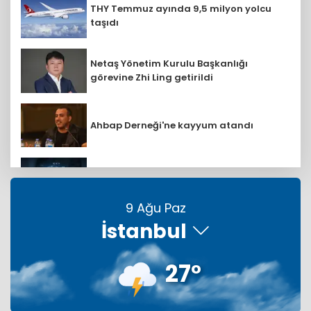
THY Temmuz ayında 9,5 milyon yolcu
taşıdı
Netaş Yönetim Kurulu Başkanlığı
görevine Zhi Ling getirildi
Ahbap Derneği'ne kayyum atandı
Eurostat duyurdu: AB ülkelerinden AR-
GE'ye 130,2 milyar avro
9 Ağu Paz
İstanbul
Türkiye, Suudi Arabistan ve
Pakistan'dan ortak imza
27°
Uğurlular Tekstil dev yatırımlarla
büyümeye devam ediyor