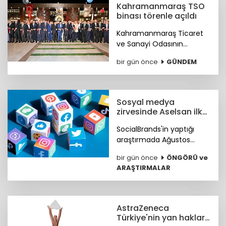
Kahramanmaraş TSO
binası törenle açıldı
Kahramanmaraş Ticaret
ve Sanayi Odasının
(KMTSO) 6 Şubat
bir gün önce
GÜNDEM
depremlerinin ardından
yeniden inşa edilen yeni
hizmet binası düzenlenen
törenle hizmete açıldı.
Sosyal medya
zirvesinde Aselsan ilk
sırada
SocialBrands'in yaptığı
araştırmada Ağustos
ayında sosyal medyanın ilk
bir gün önce
ÖNGÖRÜ ve
üçü Aselsan, MKE ve tabii
ARAŞTIRMALAR
oldu.
AstraZeneca
Türkiye'nin yan haklar