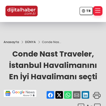
TR
Anasayfa
DÜNYA
Conde Nast
Traveler,
Conde Nast Traveler,
İstanbul
Havalimanını
En İyi
İstanbul Havalimanını
Havalimanı
seçti
En İyi Havalimanı seçti