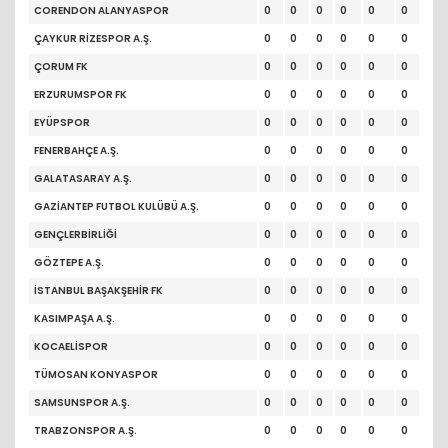
CORENDON ALANYASPOR
0
0
0
0
0
0
ÇAYKUR RİZESPOR A.Ş.
0
0
0
0
0
0
ÇORUM FK
0
0
0
0
0
0
ERZURUMSPOR FK
0
0
0
0
0
0
EYÜPSPOR
0
0
0
0
0
0
FENERBAHÇE A.Ş.
0
0
0
0
0
0
GALATASARAY A.Ş.
0
0
0
0
0
0
GAZİANTEP FUTBOL KULÜBÜ A.Ş.
0
0
0
0
0
0
GENÇLERBİRLİĞİ
0
0
0
0
0
0
GÖZTEPE A.Ş.
0
0
0
0
0
0
İSTANBUL BAŞAKŞEHİR FK
0
0
0
0
0
0
KASIMPAŞA A.Ş.
0
0
0
0
0
0
KOCAELİSPOR
0
0
0
0
0
0
TÜMOSAN KONYASPOR
0
0
0
0
0
0
SAMSUNSPOR A.Ş.
0
0
0
0
0
0
TRABZONSPOR A.Ş.
0
0
0
0
0
0