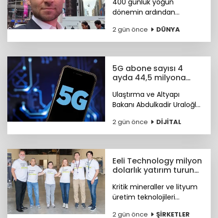
400 günlük yoğun
dönemin ardından
görevini devreden Bier,
2 gün önce
DÜNYA
şirkette danışman olarak
kalacak. Yerine tasarım ve
mühendislik liderlerinden
oluşan yeni bir ekip
5G abone sayısı 4
geçiyor.
ayda 44,5 milyona
ulaştı
Ulaştırma ve Altyapı
Bakanı Abdulkadir Uraloğlu,
5G abone sayısının 4 ayda
2 gün önce
DİJİTAL
44,5 milyona ulaştığını
bildirdi.
Eeli Technology milyon
dolarlık yatırım turunu
tamamladı
Kritik mineraller ve lityum
üretim teknolojileri
geliştiren Eeli Technology,
2 gün önce
ŞİRKETLER
toplam 2 milyon dolar