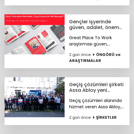
tutarındaki tohum öncesi
yatırım turunu tamamladı.
Gençler işyerinde
güven, adalet, önem
arıyor
Great Place To Work
araştırması güven,
hakkaniyet, psikolojik
2 gün önce
ÖNGÖRÜ ve
sağlık, anlam ve yapay
ARAŞTIRMALAR
zekâya hazır kurum
kültürünün genç çalışan
deneyimini şekillendiren
temel unsurlar olduğunu
Geçiş çözümleri şirketi
ortaya koydu.
Assa Abloy yeni
showroomunu açtı
Geçiş çözümleri alanında
hizmet veren Assa Abloy,
Ankara'da hayata geçirdiği
2 gün önce
ŞİRKETLER
yeni showroomuyla
güvenlik ve erişim
çözümlerini müşterileriyle