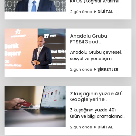
KA'OS (Kognitif Artırımlı
Ofansif Sistem) sistemiyle
2 gün önce
DİJİTAL
siber güvenlik yazılımları
konusunda iddialı.
Anadolu Grubu
FTSE4Good
Endeksi’nde
Anadolu Grubu çevresel,
sosyal ve yönetişim
alanlarındaki bütüncül
2 gün önce
ŞİRKETLER
yaklaşımı ile FTSE4Good
Endeksi’nde.
Z kuşağının yüzde 40'ı
Google yerine
Tiktok'ta arama
Z kuşağının yüzde 40'ı
yapıyor
ürün ve bilgi aramalarında
TikTok'u tercih ediyor.
2 gün önce
DİJİTAL
Araştırma ayrıca
Instagram ve TikTok'un