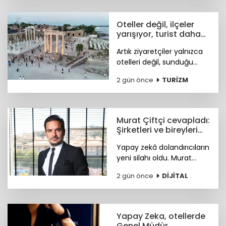
için kritik iş fırsatları
sunmaya hazırlanıyor.
Oteller değil, ilçeler
yarışıyor, turist daha
fazla deneyim istiyor
Artık ziyaretçiler yalnızca
otelleri değil, sunduğu
tarihi, doğal güzellikleri,
2 gün önce
TURİZM
sosyal yaşamı ve fiyat-
performans avantajıyla
öne çıkan ilçeleri tercih
ediyor.
Murat Çiftçi cevapladı:
Şirketleri ve bireyleri
bekleyen siber riskler
Yapay zekâ dolandırıcıların
neler?
yeni silahı oldu. Murat
Çiftçi, şirketleri ve bireyleri
2 gün önce
DİJİTAL
bekleyen siber riskler
neler? sorusunu cevapladı.
Yapay Zeka, otellerde
Genel Müdür