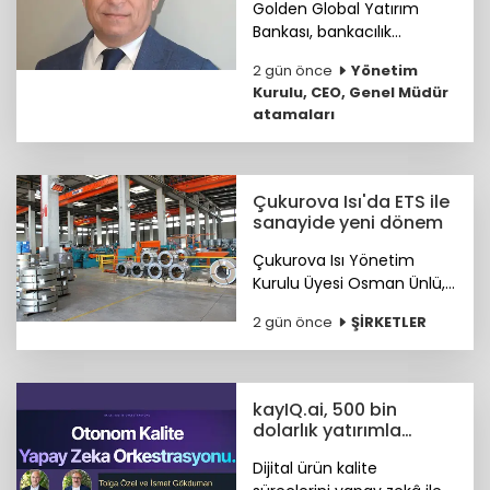
Golden Global Yatırım
Bankası, bankacılık
sektöründe 25 yılı aşkın
2 gün önce
Yönetim
deneyime sahip Mustafa
Kurulu, CEO, Genel Müdür
Selcen’i Yönetim Kurulu
atamaları
Üyesi olarak atadı.
Çukurova Isı'da ETS ile
sanayide yeni dönem
Çukurova Isı Yönetim
Kurulu Üyesi Osman Ünlü,
Emisyon Ticaret Sistemi
2 gün önce
ŞİRKETLER
ETS'nin sanayinin
uluslararası pazarlardaki
rekabet gücünü artırdığını
belirtti.
kayIQ.ai, 500 bin
dolarlık yatırımla
hayata geçti
Dijital ürün kalite