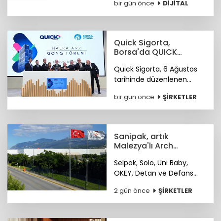
bir gün önce
DİJİTAL
Dönüşüm" kategorisinde
birincilik ödülüne layık
görüldü.
Quick Sigorta,
Borsa'da QUICK
koduyla işlem
Quick Sigorta, 6 Ağustos
görmeye başladı
tarihinde düzenlenen
gong töreniyle, “QUICK”
bir gün önce
ŞİRKETLER
işlem koduyla Borsa
İstanbul’da işlem görmeye
başladı.
Sanipak, artık
Malezya'lı Arch
Peninsula şirketinin
Selpak, Solo, Uni Baby,
OKEY, Detan ve Defans
gibi markaları bünyesinde
2 gün önce
ŞİRKETLER
bulunduran Sanipak
resmen Arch Peninsula
bünyesine katıldı.