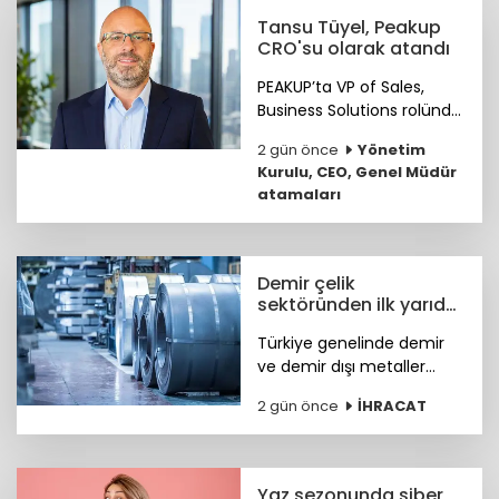
buluşturuyor.
Tansu Tüyel, Peakup
CRO'su olarak atandı
PEAKUP’ta VP of Sales,
Business Solutions rolünde
önemli katkılar sağlayan
2 gün önce
Yönetim
Tansu Tüyel, bundan
Kurulu, CEO, Genel Müdür
sonra görevine Chief
atamaları
Revenue Officer (CRO)
olarak devam edecek.
Demir çelik
sektöründen ilk yarıda
güçlü ihracat
Türkiye genelinde demir
performansı
ve demir dışı metaller
ihracatı yılın ilk yarısında
2 gün önce
İHRACAT
yüzde 11,7 artışla 7,2 milyar
dolara, çelik ihracatı ise
8,4 milyar dolara ulaştı.
Yaz sezonunda siber