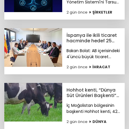
Yönetim Sistemi'ni Tarsus
Tesisinde devreye alarak
2 gün önce
ŞİRKETLER
akıllı üretim dönemini
başlattı. Böylelikle üretim
sahasındaki tüm veriler
tek merkezde toplanacak.
İspanya ile ikili ticaret
hacminde hedef 25
milyar dolar
Bakan Bolat: AB içerisindeki
4'üncü büyük ticaret
ortağımız olan İspanya ile
2 gün önce
İHRACAT
ikili ticaret hacmimizi orta
vadede yıllık 25 milyar
dolara ulaştırmayı
hedefliyoruz.
Hohhot kenti, “Dünya
Süt Ürünleri Başkenti”
ünvanı kazandı
İç Moğolistan bölgesinin
başkenti Hohhot kenti, 42
milyar ABD doları
2 gün önce
DÜNYA
büyüklüğündeki süt