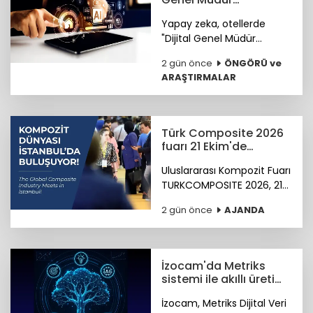
Yardımcısı olmaya
Yapay zeka, otellerde
hazırlanıyor
"Dijital Genel Müdür
Yardımcısı" olmaya
2 gün önce
ÖNGÖRÜ ve
hazırlanıyor.
ARAŞTIRMALAR
Türk Composite 2026
fuarı 21 Ekim'de
başlıyor
Uluslararası Kompozit Fuarı
TURKCOMPOSITE 2026, 21-
23 Ekim 2026 tarihlerinde
2 gün önce
AJANDA
İstanbul Fuar Merkezi’nde
düzenlenecek.
İzocam'da Metriks
sistemi ile akıllı üretim
dönemi başladı
İzocam, Metriks Dijital Veri