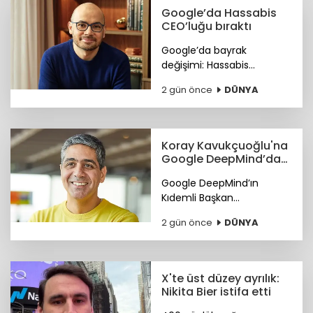
Google’da Hassabis
CEO’luğu bıraktı
Google’da bayrak
değişimi: Hassabis
CEO’luğu bıraktı.
2 gün önce
DÜNYA
Koray Kavukçuoğlu'na
Google DeepMind’da
önemli görev
Google DeepMind’ın
Kıdemli Başkan
Yardımcılığı görevine Türk
2 gün önce
DÜNYA
bilim insanı Koray
Kavukçuoğlu getirildi.
X'te üst düzey ayrılık:
Nikita Bier istifa etti