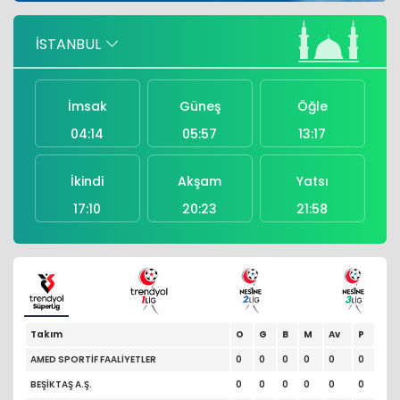
Hopan Plastik sahibi Fatih Mete, PAGEV
İSTANBUL
üyeleri arasına katıldı
İmsak
Güneş
Öğle
04:14
05:57
13:17
İkindi
Akşam
Yatsı
17:10
20:23
21:58
Takım
O
G
B
M
Av
P
AMED SPORTİF FAALİYETLER
0
0
0
0
0
0
BEŞİKTAŞ A.Ş.
0
0
0
0
0
0