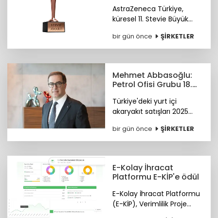
yaklaşımına
AstraZeneca Türkiye,
uluslararası ödül
küresel 11. Stevie Büyük
İşverenler Ödülleri'nde
bir gün önce
ŞİRKETLER
Bronz Stevie Ödülü'nün
sahibi oldu. Ödüller 28
Ekim'de Paris'te verilecek.
Mehmet Abbasoğlu:
Petrol Ofisi Grubu 18.
kez zirvede
Türkiye'deki yurt içi
akaryakıt satışları 2025
yılında 34,5 milyon tona
bir gün önce
ŞİRKETLER
yükseldi. Petrol Ofisi
Grubu, yurt içi toplam
satışlarda 2025 yılını da
zirvede kapattı.
E-Kolay İhracat
Platformu E-KİP'e ödül
E-Kolay İhracat Platformu
(E-KİP), Verimlilik Proje
Ödülleri'nin "Kamu-Dijital