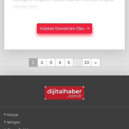
olmak üzer
Yazının Devamını Oku
1
2
3
4
5
...
13
»
Künye
İletişim