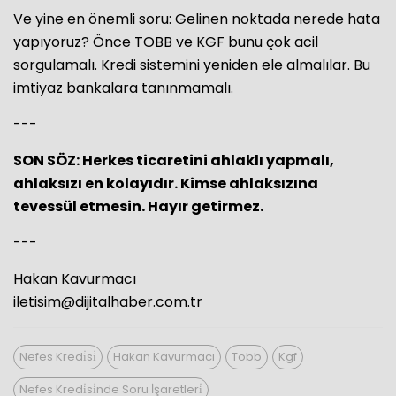
Ve yine en önemli soru: Gelinen noktada nerede hata
yapıyoruz? Önce TOBB ve KGF bunu çok acil
sorgulamalı. Kredi sistemini yeniden ele almalılar. Bu
imtiyaz bankalara tanınmamalı.
---
SON SÖZ: Herkes ticaretini ahlaklı yapmalı,
ahlaksızı en kolayıdır. Kimse ahlaksızına
tevessül etmesin. Hayır getirmez.
---
Hakan Kavurmacı
iletisim@dijitalhaber.com.tr
Nefes Kredi̇si̇
Hakan Kavurmacı
Tobb
Kgf
Nefes Kredi̇si̇nde Soru İşaretleri̇