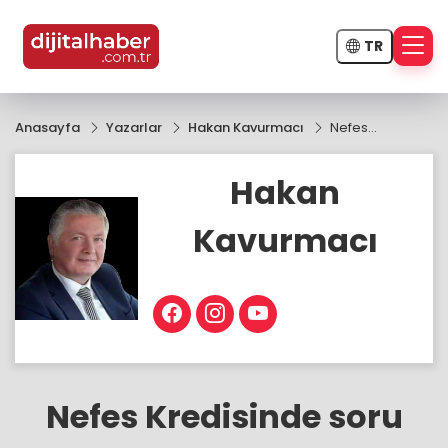
TR
Anasayfa
Yazarlar
Hakan Kavurmacı
Nefes
Kredisinde
soru
Hakan
işaretleri???
Kavurmacı
Nefes Kredisinde soru