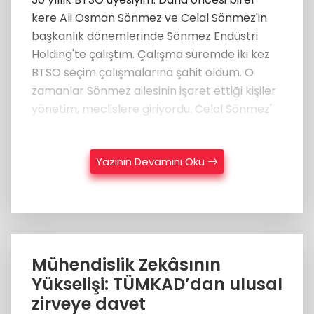
kere Ali Osman Sönmez ve Celal Sönmez'in
başkanlık dönemlerinde Sönmez Endüstri
Holding'te çalıştım. Çalışma süremde iki kez
BTSO seçim çalışmalarına şahit oldum. O
zamanlar Sönmez ailesinin işaret ettiği kişiler
yönetim, meclislere giriyordu. Celal Sönmez'
Yazının Devamını Oku
Mühendislik Zekâsının
Yükselişi: TÜMKAD’dan ulusal
zirveye davet