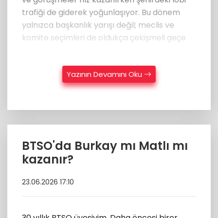
trafiği de giderek yoğunlaşıyor. Bu dönem
yalnızca başkanlık yarışı değil; meclis ve
komite seçimleri de oldukça çekişmeli geçe
Yazının Devamını Oku
BTSO'da Burkay mı Matlı mı
kazanır?
23.06.2026 17:10
30 yıllık BTSO üyesiyim. Daha öncesi birer