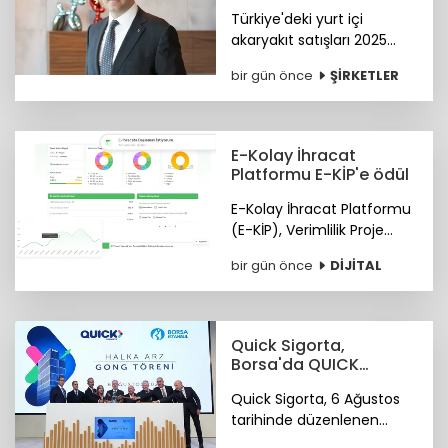
kez zirvede
Türkiye'deki yurt içi
akaryakıt satışları 2025
yılında 34,5 milyon tona
bir gün önce
ŞİRKETLER
yükseldi. Petrol Ofisi
Grubu, yurt içi toplam
satışlarda 2025 yılını da
zirvede kapattı.
E-Kolay İhracat
Platformu E-KİP'e ödül
E-Kolay İhracat Platformu
(E-KİP), Verimlilik Proje
Ödülleri'nin "Kamu-Dijital
bir gün önce
DİJİTAL
Dönüşüm" kategorisinde
birincilik ödülüne layık
görüldü.
Quick Sigorta,
Borsa'da QUICK
koduyla işlem
Quick Sigorta, 6 Ağustos
görmeye başladı
tarihinde düzenlenen
gong töreniyle, “QUICK”