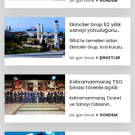
bir gün önce
GÜNDEM
başlattığı 'İnsan Akademisi'
programının gelirleriyle bir
burs fonu oluşturmayı
hedefliyor.
Ekinciler Grup 62 yıllık
sanayi yolculuğunu
gururla kutluyor
1964'te temelleri atılan
Ekinciler Grup, İcra Kurulu
Başkanı Haluk Ekinci'nin
bir gün önce
ŞİRKETLER
mesajıyla 62 yıllık köklü
sanayi mirasını ve küresel
vizyonunu gururla paylaştı.
Kahramanmaraş TSO
binası törenle açıldı
Kahramanmaraş Ticaret
ve Sanayi Odasının
(KMTSO) 6 Şubat
bir gün önce
GÜNDEM
depremlerinin ardından
yeniden inşa edilen yeni
hizmet binası düzenlenen