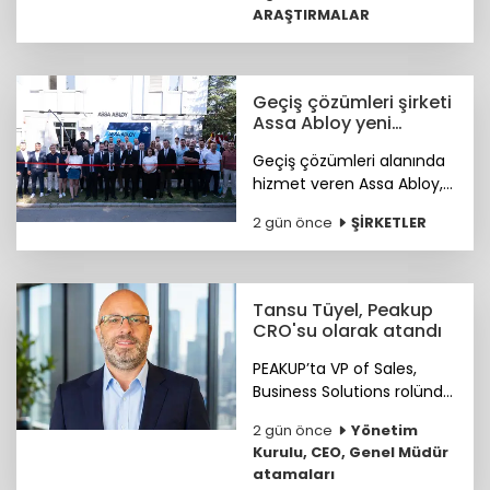
ARAŞTIRMALAR
zekâya hazır kurum
kültürünün genç çalışan
deneyimini şekillendiren
temel unsurlar olduğunu
Geçiş çözümleri şirketi
ortaya koydu.
Assa Abloy yeni
showroomunu açtı
Geçiş çözümleri alanında
hizmet veren Assa Abloy,
Ankara'da hayata geçirdiği
2 gün önce
ŞİRKETLER
yeni showroomuyla
güvenlik ve erişim
çözümlerini müşterileriyle
buluşturuyor.
Tansu Tüyel, Peakup
CRO'su olarak atandı
PEAKUP’ta VP of Sales,
Business Solutions rolünde
önemli katkılar sağlayan
2 gün önce
Yönetim
Tansu Tüyel, bundan
Kurulu, CEO, Genel Müdür
sonra görevine Chief
atamaları
Revenue Officer (CRO)