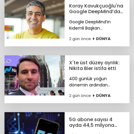
Koray Kavukçuoğlu'na
Google DeepMind’da
önemli görev
Google DeepMind’ın
Kıdemli Başkan
Yardımcılığı görevine Türk
2 gün önce
DÜNYA
bilim insanı Koray
Kavukçuoğlu getirildi.
X'te üst düzey ayrılık:
Nikita Bier istifa etti
400 günlük yoğun
dönemin ardından
görevini devreden Bier,
2 gün önce
DÜNYA
şirkette danışman olarak
kalacak. Yerine tasarım ve
mühendislik liderlerinden
oluşan yeni bir ekip
5G abone sayısı 4
geçiyor.
ayda 44,5 milyona
ulaştı