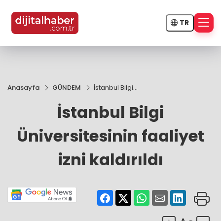
TR
Anasayfa
GÜNDEM
İstanbul Bilgi
Üniversitesinin
İstanbul Bilgi
faaliyet izni
kaldırıldı
Üniversitesinin faaliyet
izni kaldırıldı