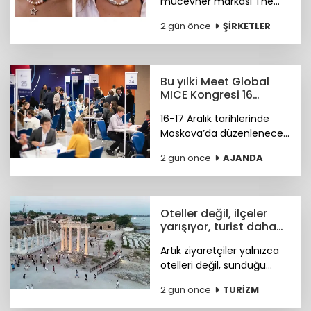
mücevher markası The
Bulums, seçili
2 gün önce
ŞİRKETLER
koleksiyonuyla uluslararası
bağımsız tasarım
platformu Wolf &
Badger'ın marka ağına
Bu yılki Meet Global
katıldı.
MICE Kongresi 16
Aralık'ta Moskova'da
16-17 Aralık tarihlerinde
Moskova’da düzenlenecek
4. Meet Global MICE
2 gün önce
AJANDA
Congress (MGMC),
Türkiye’nin MICE uzmanları
için kritik iş fırsatları
sunmaya hazırlanıyor.
Oteller değil, ilçeler
yarışıyor, turist daha
fazla deneyim istiyor
Artık ziyaretçiler yalnızca
otelleri değil, sunduğu
tarihi, doğal güzellikleri,
2 gün önce
TURİZM
sosyal yaşamı ve fiyat-
performans avantajıyla