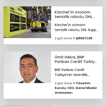
Kärcher'in otonom
temizlik robotu, DHL
depolarında çalışıyor
Kärcher'in otonom
temizlik robotu, DHL Supply
Chain Türkiye depolarında
2 gün önce
ŞİRKETLER
göreve başladı.
Ümit Helva, BNP
Paribas Cardif Türkiye
GMY görevine atandı
BNP Paribas Cardif
Türkiye’nin Verimlilik,
Teknoloji ve
2 gün önce
Yönetim
Operasyondan Sorumlu
Kurulu, CEO, Genel Müdür
Genel Müdür Yardımcılığı
atamaları
görevine Ümit Helva
atandı.