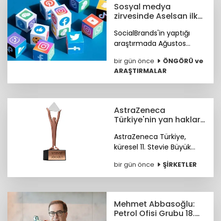
törenle hizmete açıldı.
Sosyal medya
zirvesinde Aselsan ilk
sırada
SocialBrands'in yaptığı
araştırmada Ağustos
ayında sosyal medyanın ilk
bir gün önce
ÖNGÖRÜ ve
üçü Aselsan, MKE ve tabii
ARAŞTIRMALAR
oldu.
AstraZeneca
Türkiye'nin yan haklar
yaklaşımına
AstraZeneca Türkiye,
uluslararası ödül
küresel 11. Stevie Büyük
İşverenler Ödülleri'nde
bir gün önce
ŞİRKETLER
Bronz Stevie Ödülü'nün
sahibi oldu. Ödüller 28
Ekim'de Paris'te verilecek.
Mehmet Abbasoğlu:
Petrol Ofisi Grubu 18.