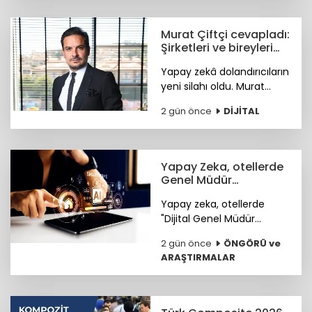
öne çıkan ilçeleri tercih
ediyor.
Murat Çiftçi cevapladı:
Şirketleri ve bireyleri
bekleyen siber riskler
Yapay zekâ dolandırıcıların
neler?
yeni silahı oldu. Murat
Çiftçi, şirketleri ve bireyleri
2 gün önce
DİJİTAL
bekleyen siber riskler
neler? sorusunu cevapladı.
Yapay Zeka, otellerde
Genel Müdür
Yardımcısı olmaya
Yapay zeka, otellerde
hazırlanıyor
"Dijital Genel Müdür
Yardımcısı" olmaya
2 gün önce
ÖNGÖRÜ ve
hazırlanıyor.
ARAŞTIRMALAR