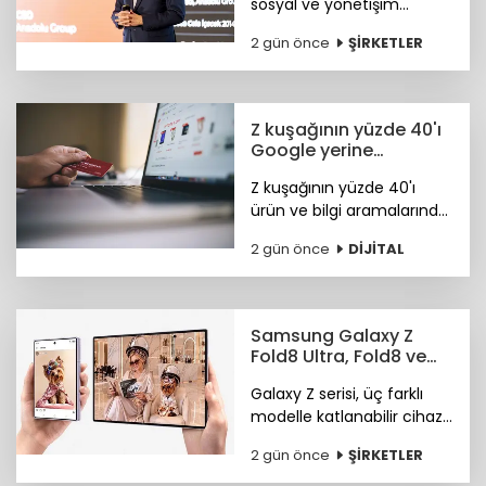
sosyal ve yönetişim
alanlarındaki bütüncül
2 gün önce
ŞİRKETLER
yaklaşımı ile FTSE4Good
Endeksi’nde.
Z kuşağının yüzde 40'ı
Google yerine
Tiktok'ta arama
Z kuşağının yüzde 40'ı
yapıyor
ürün ve bilgi aramalarında
TikTok'u tercih ediyor.
2 gün önce
DİJİTAL
Araştırma ayrıca
Instagram ve TikTok'un
ürün keşfi konusunda
önde olduğunu öne
Samsung Galaxy Z
çıkardı.
Fold8 Ultra, Fold8 ve
Flip8 teknoloji
Galaxy Z serisi, üç farklı
marketlerde
modelle katlanabilir cihaz
deneyiminde yeni bir
2 gün önce
ŞİRKETLER
sayfa açıyor.