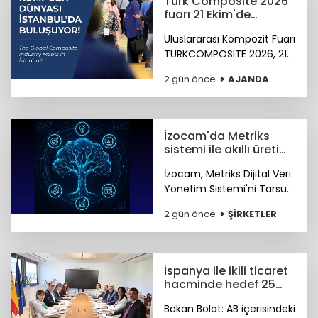
Türk Composite 2026
fuarı 21 Ekim'de
başlıyor
Uluslararası Kompozit Fuarı
TURKCOMPOSITE 2026, 21-
23 Ekim 2026 tarihlerinde
2 gün önce
AJANDA
İstanbul Fuar Merkezi’nde
düzenlenecek.
İzocam'da Metriks
sistemi ile akıllı üretim
dönemi başladı
İzocam, Metriks Dijital Veri
Yönetim Sistemi'ni Tarsus
Tesisinde devreye alarak
2 gün önce
ŞİRKETLER
akıllı üretim dönemini
başlattı. Böylelikle üretim
sahasındaki tüm veriler
tek merkezde toplanacak.
İspanya ile ikili ticaret
hacminde hedef 25
milyar dolar
Bakan Bolat: AB içerisindeki