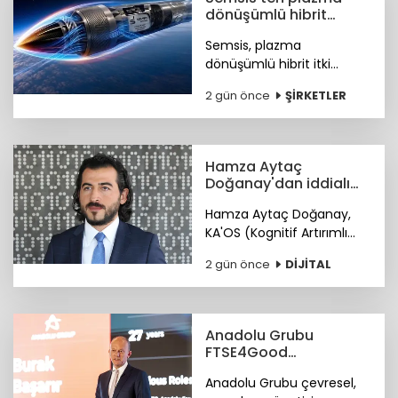
dönüşümlü hibrit
motor teknolojisi
Semsis, plazma
dönüşümlü hibrit itki
sistemi konseptine ilişkin
2 gün önce
ŞİRKETLER
teknik ayrıntıları duyurdu.
Hamza Aytaç
Doğanay'dan iddialı
siber hizmet: KA'OS
Hamza Aytaç Doğanay,
KA'OS (Kognitif Artırımlı
Ofansif Sistem) sistemiyle
2 gün önce
DİJİTAL
siber güvenlik yazılımları
konusunda iddialı.
Anadolu Grubu
FTSE4Good
Endeksi’nde
Anadolu Grubu çevresel,