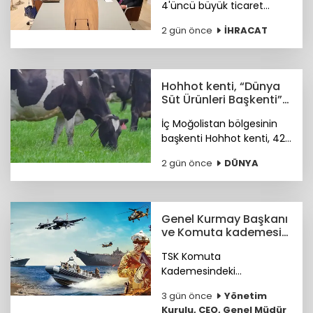
4'üncü büyük ticaret
ortağımız olan İspanya ile
2 gün önce
İHRACAT
ikili ticaret hacmimizi orta
vadede yıllık 25 milyar
dolara ulaştırmayı
hedefliyoruz.
Hohhot kenti, “Dünya
Süt Ürünleri Başkenti”
ünvanı kazandı
İç Moğolistan bölgesinin
başkenti Hohhot kenti, 42
milyar ABD doları
2 gün önce
DÜNYA
büyüklüğündeki süt
ürünleri sektörüyle “Dünya
Süt Ürünleri Başkenti”
ünvanını kazandı.
Genel Kurmay Başkanı
ve Komuta kademesi
belirlendi
TSK Komuta
Kademesindeki
Komutanların özgeçmişleri
3 gün önce
Yönetim
haberimizde...
Kurulu, CEO, Genel Müdür