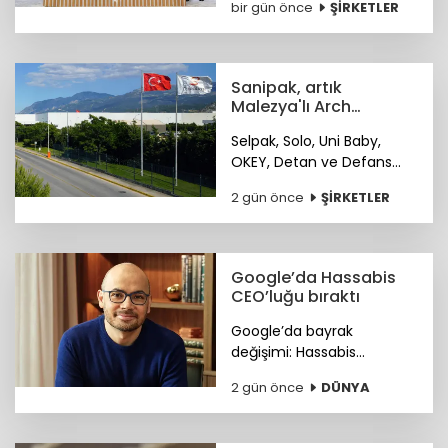
bir gün önce
ŞİRKETLER
işlem koduyla Borsa
İstanbul’da işlem görmeye
başladı.
Sanipak, artık
Malezya'lı Arch
Peninsula şirketinin
Selpak, Solo, Uni Baby,
OKEY, Detan ve Defans
gibi markaları bünyesinde
2 gün önce
ŞİRKETLER
bulunduran Sanipak
resmen Arch Peninsula
bünyesine katıldı.
Google’da Hassabis
CEO’luğu bıraktı
Google’da bayrak
değişimi: Hassabis
CEO’luğu bıraktı.
2 gün önce
DÜNYA