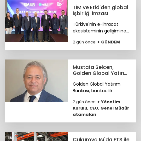
TİM ve Etid'den global
işbirliği imzası
Türkiye'nin e-ihracat
ekosisteminin gelişimine
katkı sunmak ve
2 gün önce
GÜNDEM
ihracatçıların küresel
pazarlardaki rekabet
gücünü artırmak amacıyla
ETİD ile TİM arasında iş
Mustafa Selcen,
birliği protokolü imzalandı.
Golden Global Yatırım
Bankası YKÜ oldu
Golden Global Yatırım
Bankası, bankacılık
sektöründe 25 yılı aşkın
2 gün önce
Yönetim
deneyime sahip Mustafa
Kurulu, CEO, Genel Müdür
Selcen’i Yönetim Kurulu
atamaları
Üyesi olarak atadı.
Çukurova Isı'da ETS ile