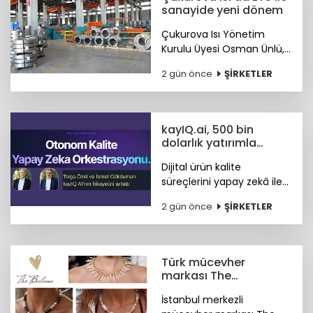
sanayide yeni dönem
Çukurova Isı Yönetim
Kurulu Üyesi Osman Ünlü,
Emisyon Ticaret Sistemi
2 gün önce
ŞİRKETLER
ETS'nin sanayinin
uluslararası pazarlardaki
rekabet gücünü artırdığını
belirtti.
kayIQ.ai, 500 bin
dolarlık yatırımla
hayata geçti
Dijital ürün kalite
süreçlerini yapay zekâ ile
otonom hale getiren
2 gün önce
ŞİRKETLER
kayIQ.ai platformu, 500
bin dolarlık yatırımla
hayata geçti.
Türk mücevher
markası The
Bulums'tan global
İstanbul merkezli
başarı