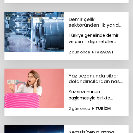
olarak devam edecek.
Demir çelik
sektöründen ilk yarıda
güçlü ihracat
Türkiye genelinde demir
performansı
ve demir dışı metaller
ihracatı yılın ilk yarısında
2 gün önce
İHRACAT
yüzde 11,7 artışla 7,2 milyar
dolara, çelik ihracatı ise
8,4 milyar dolara ulaştı.
Yaz sezonunda siber
dolandırıcılardan nasıl
korunacağız?
Yaz sezonunun
başlamasıyla birlikte
turizm sektöründeki
2 gün önce
TURİZM
hareketlilik, siber suçlular
için finansal kazanç odaklı
yeni fırsat kapıları açtı. Peki
nasıl korunacağız?
Semsis'ten plazma