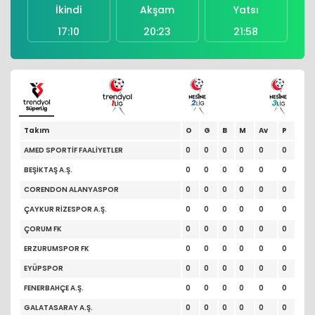
İkindi
Akşam
Yatsı
17:10
20:23
21:58
Takım
O
G
B
M
Av
P
AMED SPORTİF FAALİYETLER
0
0
0
0
0
0
BEŞİKTAŞ A.Ş.
0
0
0
0
0
0
CORENDON ALANYASPOR
0
0
0
0
0
0
ÇAYKUR RİZESPOR A.Ş.
0
0
0
0
0
0
ÇORUM FK
0
0
0
0
0
0
ERZURUMSPOR FK
0
0
0
0
0
0
EYÜPSPOR
0
0
0
0
0
0
FENERBAHÇE A.Ş.
0
0
0
0
0
0
GALATASARAY A.Ş.
0
0
0
0
0
0