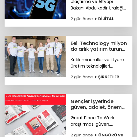
Ulaştırma ve Altyapı
Bakanı Abdulkadir Uraloğlu,
5G abone sayısının 4 ayda
2 gün önce
DİJİTAL
44,5 milyona ulaştığını
bildirdi.
Eeli Technology milyon
dolarlık yatırım turunu
tamamladı
Kritik mineraller ve lityum
üretim teknolojileri
geliştiren Eeli Technology,
2 gün önce
ŞİRKETLER
toplam 2 milyon dolar
tutarındaki tohum öncesi
yatırım turunu tamamladı.
Gençler işyerinde
güven, adalet, önem
arıyor
Great Place To Work
araştırması güven,
hakkaniyet, psikolojik
2 gün önce
ÖNGÖRÜ ve
sağlık, anlam ve yapay