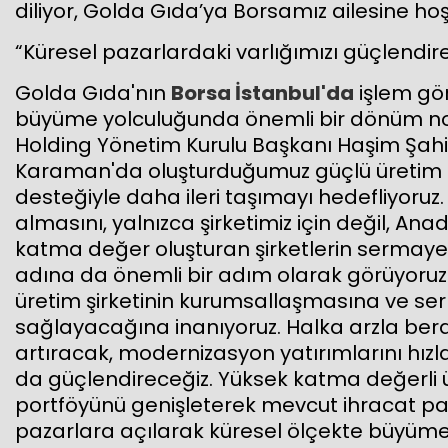
diliyor, Golda Gıda’ya Borsamız ailesine hoş
“Küresel pazarlardaki varlığımızı güçlendir
Golda Gıda'nın
Borsa İstanbul'da
işlem gör
büyüme yolculuğunda önemli bir dönüm nokt
Holding Yönetim Kurulu Başkanı Haşim Şahin,
Karaman'da oluşturduğumuz güçlü üretim a
desteğiyle daha ileri taşımayı hedefliyoruz
almasını, yalnızca şirketimiz için değil, An
katma değer oluşturan şirketlerin sermaye
adına da önemli bir adım olarak görüyoruz
üretim şirketinin kurumsallaşmasına ve se
sağlayacağına inanıyoruz. Halka arzla ber
artıracak, modernizasyon yatırımlarını hız
da güçlendireceğiz. Yüksek katma değerli ü
portföyünü genişleterek mevcut ihracat paza
pazarlara açılarak küresel ölçekte büyüme