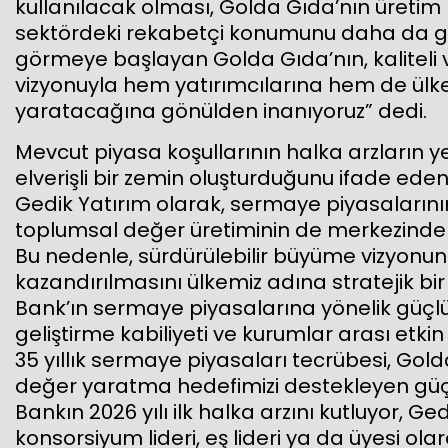
kullanılacak olması, Golda Gıda’nın üretim
sektördeki rekabetçi konumunu daha da gü
görmeye başlayan Golda Gıda’nın, kaliteli v
vizyonuyla hem yatırımcılarına hem de ülk
yaratacağına gönülden inanıyoruz” dedi.
Mevcut piyasa koşullarının halka arzların 
elverişli bir zemin oluşturduğunu ifade eden
Gedik Yatırım olarak, sermaye piyasalarını
toplumsal değer üretiminin de merkezinde 
Bu nedenle, sürdürülebilir büyüme vizyonun
kazandırılmasını ülkemiz adına stratejik bi
Bank’ın sermaye piyasalarına yönelik güçlü
geliştirme kabiliyeti ve kurumlar arası etkin
35 yıllık sermaye piyasaları tecrübesi, Gol
değer yaratma hedefimizi destekleyen güçlü
Bankın 2026 yılı ilk halka arzını kutluyor, G
konsorsiyum lideri, eş lideri ya da üyesi ol