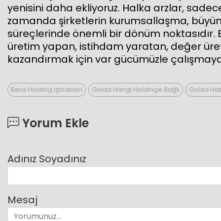
yenisini daha ekliyoruz. Halka arzlar, sad
zamanda şirketlerin kurumsallaşma, büyü
süreçlerinde önemli bir dönüm noktasıdır. B
üretim yapan, istihdam yaratan, değer üret
kazandırmak için var gücümüzle çalışmay
Bera Holding Iştirakleri
Golda Hangi Holdinge Bağlı
Golda Ha
Yorum Ekle
Adınız Soyadınız
Mesaj