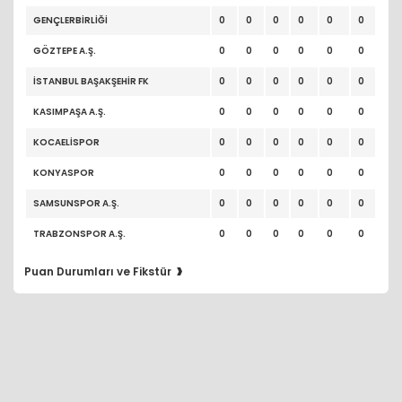
GENÇLERBİRLİĞİ
0
0
0
0
0
0
GÖZTEPE A.Ş.
0
0
0
0
0
0
İSTANBUL BAŞAKŞEHİR FK
0
0
0
0
0
0
KASIMPAŞA A.Ş.
0
0
0
0
0
0
KOCAELİSPOR
0
0
0
0
0
0
KONYASPOR
0
0
0
0
0
0
SAMSUNSPOR A.Ş.
0
0
0
0
0
0
TRABZONSPOR A.Ş.
0
0
0
0
0
0
›
Puan Durumları ve Fikstür