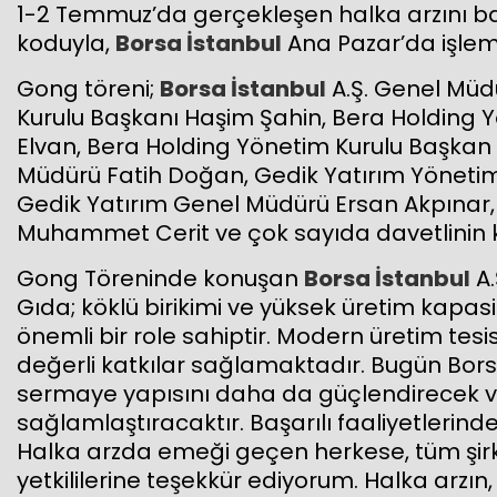
1-2 Temmuz’da gerçekleşen halka arzını b
koduyla,
Borsa İstanbul
Ana Pazar’da işle
Gong töreni;
Borsa İstanbul
A.Ş. Genel Müd
Kurulu Başkanı Haşim Şahin, Bera Holding
Elvan, Bera Holding Yönetim Kurulu Başkan
Müdürü Fatih Doğan, Gedik Yatırım Yönetim
Gedik Yatırım Genel Müdürü Ersan Akpınar
Muhammet Cerit ve çok sayıda davetlinin ka
Gong Töreninde konuşan
Borsa İstanbul
A.
Gıda; köklü birikimi ve yüksek üretim kapasi
önemli bir role sahiptir. Modern üretim tesi
değerli katkılar sağlamaktadır. Bugün Bo
sermaye yapısını daha da güçlendirecek ve
sağlamlaştıracaktır. Başarılı faaliyetlerind
Halka arzda emeği geçen herkese, tüm şirk
yetkililerine teşekkür ediyorum. Halka arzı