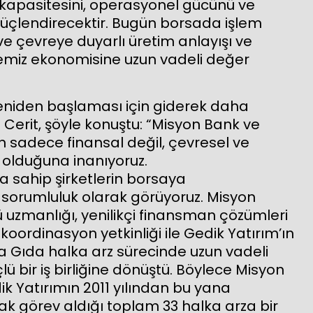
 kapasitesini, operasyonel gücünü ve
çlendirecektir. Bugün borsada işlem
e çevreye duyarlı üretim anlayışı ve
emiz ekonomisine uzun vadeli değer
yeniden başlaması için giderek daha
 Cerit, şöyle konuştu: “Misyon Bank ve
n sadece finansal değil, çevresel ve
olduğuna inanıyoruz.
a sahip şirketlerin borsaya
r sorumluluk olarak görüyoruz. Misyon
 uzmanlığı, yenilikçi finansman çözümleri
 koordinasyon yetkinliği ile Gedik Yatırım’ın
da Gıda halka arz sürecinde uzun vadeli
 bir iş birliğine dönüştü. Böylece Misyon
edik Yatırımın 2011 yılından bu yana
arak görev aldığı toplam 33 halka arza bir