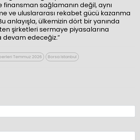
ece finansman sağlamanın değil, aynı
me ve uluslararası rekabet gücü kazanma
u anlayışla, ülkemizin dört bir yanında
en şirketleri sermaye piyasalarına
a devam edeceğiz.”
berleri Temmuz 2026
Borsa Istanbul