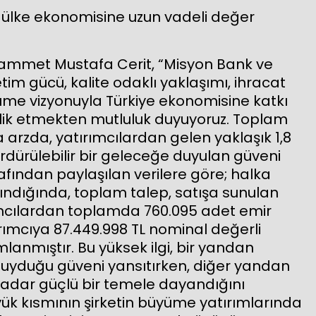
 ülke ekonomisine uzun vadeli değer
ammet Mustafa Cerit, “Misyon Bank ve
tim gücü, kalite odaklı yaklaşımı, ihracat
büyüme vizyonuyla Türkiye ekonomisine katkı
rlik etmekten mutluluk duyuyoruz. Toplam
 arzda, yatırımcılardan gelen yaklaşık 1,8
dürülebilir bir geleceğe duyulan güveni
afından paylaşılan verilere göre; halka
lındığında, toplam talep, satışa sunulan
rımcılardan toplamda 760.095 adet emir
ırımcıya 87.449.998 TL nominal değerli
lanmıştır. Bu yüksek ilgi, bir yandan
e duyduğu güveni yansıtırken, diğer yandan
adar güçlü bir temele dayandığını
yük kısmının şirketin büyüme yatırımlarında