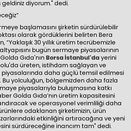
 geldiniz diyorum." dedi.
eceğiz”
meye başlamasını şirketin sürdürülebilir
ası olarak gördüklerini belirten Bera
 “Yaklaşık 30 yıllık üretim tecrübemizle
ltyapısını bugün sermaye piyasalarının
. Golda Gıda'nın
Borsa İstanbul'da
yerini
adolu'da üreten, istihdam sağlayan ve
 piyasalarında daha güçlü temsil edilmesi
. Bu yolculuğun, bölgemizden daha fazla
rmaye piyasalarıyla buluşmasına katkı
aber Golda Gıda’nın üretim kapasitesini
landıracak ve operasyonel verimliliği daha
rünlere odaklanan şirketimizin, ürün
rlarındaki etkinliğini artıracağına ve yeni
sini sürdüreceğine inancım tam" dedi.