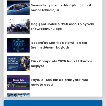
Semsis'ten plazma dönüşümlü hibrit
motor teknolojisi
Geçiş çözümleri şirketi Assa Abloy yeni
showroomunu açtı
İzocam'da Metriks sistemi ile akıllı
üretim dönemi başladı
Türk Composite 2026 fuarı 21 Ekim'de
başlıyor
kayIQ.ai, 500 bin dolarlık yatırımla
hayata geçti
Demir çelik sektöründen ilk yarıda
güçlü ihracat performansı