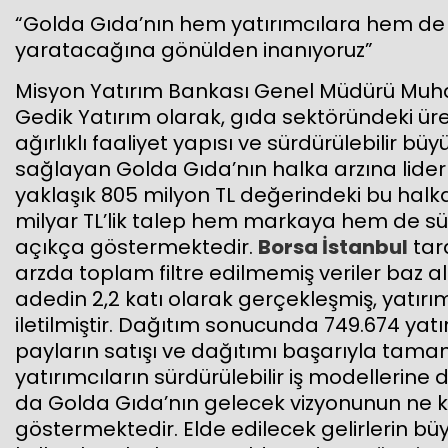
“Golda Gıda’nın hem yatırımcılara hem de
yaratacağına gönülden inanıyoruz”
Misyon Yatırım Bankası Genel Müdürü Muh
Gedik Yatırım olarak, gıda sektöründeki üre
ağırlıklı faaliyet yapısı ve sürdürülebilir 
sağlayan Golda Gıda’nın halka arzına lide
yaklaşık 805 milyon TL değerindeki bu halka
milyar TL’lik talep hem markaya hem de sür
açıkça göstermektedir.
Borsa İstanbul
tar
arzda toplam filtre edilmemiş veriler baz a
adedin 2,2 katı olarak gerçekleşmiş, yatı
iletilmiştir. Dağıtım sonucunda 749.674 yat
payların satışı ve dağıtımı başarıyla tamam
yatırımcıların sürdürülebilir iş modellerin
da Golda Gıda’nın gelecek vizyonunun ne k
göstermektedir. Elde edilecek gelirlerin bü