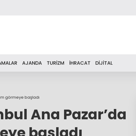
AMALAR
AJANDA
TURİZM
İHRACAT
DİJİTAL
şlem görmeye başladı
nbul Ana Pazar’da
eye başladı