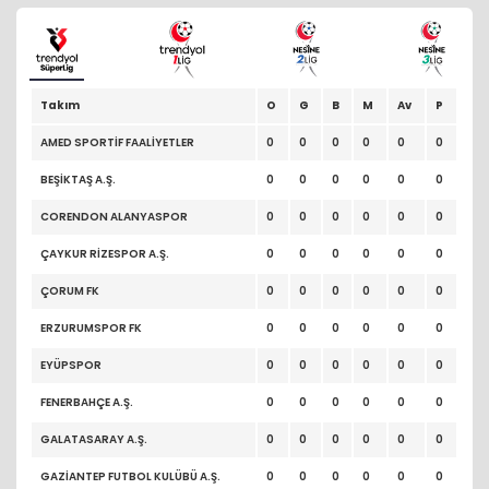
Takım
O
G
B
M
Av
P
AMED SPORTİF FAALİYETLER
0
0
0
0
0
0
BEŞİKTAŞ A.Ş.
0
0
0
0
0
0
CORENDON ALANYASPOR
0
0
0
0
0
0
ÇAYKUR RİZESPOR A.Ş.
0
0
0
0
0
0
ÇORUM FK
0
0
0
0
0
0
ERZURUMSPOR FK
0
0
0
0
0
0
EYÜPSPOR
0
0
0
0
0
0
FENERBAHÇE A.Ş.
0
0
0
0
0
0
GALATASARAY A.Ş.
0
0
0
0
0
0
GAZİANTEP FUTBOL KULÜBÜ A.Ş.
0
0
0
0
0
0