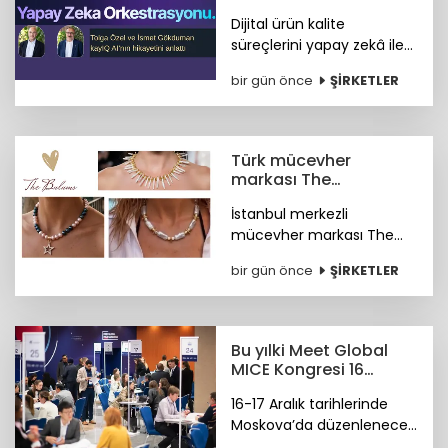
hayata geçti
Dijital ürün kalite
süreçlerini yapay zekâ ile
otonom hale getiren
bir gün önce
ŞİRKETLER
kayIQ.ai platformu, 500
bin dolarlık yatırımla
hayata geçti.
Türk mücevher
markası The
Bulums'tan global
İstanbul merkezli
başarı
mücevher markası The
Bulums, seçili
bir gün önce
ŞİRKETLER
koleksiyonuyla uluslararası
bağımsız tasarım
platformu Wolf &
Badger'ın marka ağına
Bu yılki Meet Global
katıldı.
MICE Kongresi 16
Aralık'ta Moskova'da
16-17 Aralık tarihlerinde
Moskova’da düzenlenecek
4. Meet Global MICE