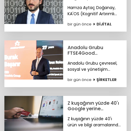
siber hizmet: KA'OS
Hamza Aytaç Doğanay,
KA'OS (Kognitif Artırımlı
Ofansif Sistem) sistemiyle
bir gün önce
DİJİTAL
siber güvenlik yazılımları
konusunda iddialı.
Anadolu Grubu
FTSE4Good
Endeksi’nde
Anadolu Grubu çevresel,
sosyal ve yönetişim
alanlarındaki bütüncül
bir gün önce
ŞİRKETLER
yaklaşımı ile FTSE4Good
Endeksi’nde.
Z kuşağının yüzde 40'ı
Google yerine
Tiktok'ta arama
Z kuşağının yüzde 40'ı
yapıyor
ürün ve bilgi aramalarında
TikTok'u tercih ediyor.