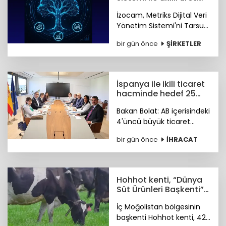
dönemi başladı
İzocam, Metriks Dijital Veri
Yönetim Sistemi'ni Tarsus
Tesisinde devreye alarak
bir gün önce
ŞİRKETLER
akıllı üretim dönemini
başlattı. Böylelikle üretim
sahasındaki tüm veriler
tek merkezde toplanacak.
İspanya ile ikili ticaret
hacminde hedef 25
milyar dolar
Bakan Bolat: AB içerisindeki
4'üncü büyük ticaret
ortağımız olan İspanya ile
bir gün önce
İHRACAT
ikili ticaret hacmimizi orta
vadede yıllık 25 milyar
dolara ulaştırmayı
hedefliyoruz.
Hohhot kenti, “Dünya
Süt Ürünleri Başkenti”
ünvanı kazandı
İç Moğolistan bölgesinin
başkenti Hohhot kenti, 42