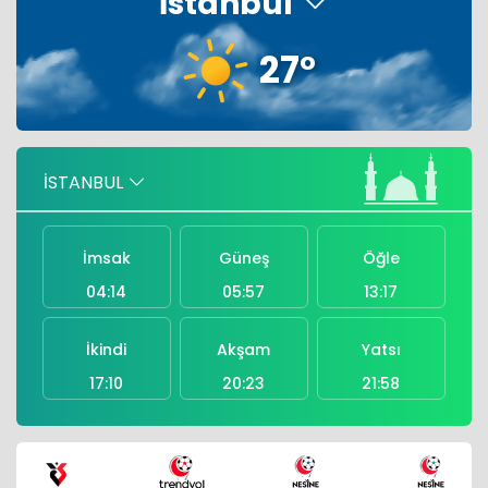
İstanbul
E-Kolay İhracat Platformu E-KİP'e ödül
27°
Sosyal medya zirvesinde Aselsan ilk
sırada
Türkiye, Suudi Arabistan ve
İSTANBUL
Pakistan'dan ortak imza
İmsak
Güneş
Öğle
04:14
05:57
13:17
İkindi
Akşam
Yatsı
17:10
20:23
21:58