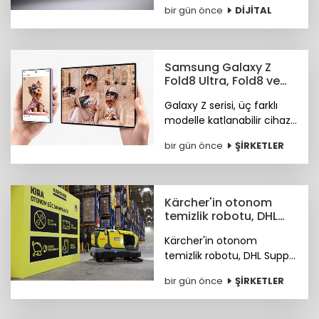
bir gün önce
DİJİTAL
Araştırma ayrıca
Instagram ve TikTok'un
ürün keşfi konusunda
önde olduğunu öne
Samsung Galaxy Z
çıkardı.
Fold8 Ultra, Fold8 ve
Flip8 teknoloji
Galaxy Z serisi, üç farklı
marketlerde
modelle katlanabilir cihaz
deneyiminde yeni bir
bir gün önce
ŞİRKETLER
sayfa açıyor.
Kärcher'in otonom
temizlik robotu, DHL
depolarında çalışıyor
Kärcher'in otonom
temizlik robotu, DHL Supply
Chain Türkiye depolarında
bir gün önce
ŞİRKETLER
göreve başladı.