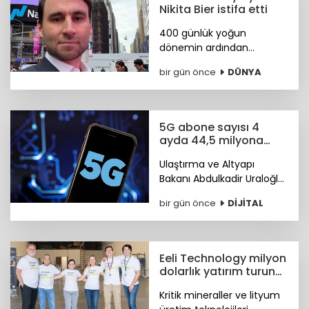
Nikita Bier istifa etti
400 günlük yoğun
dönemin ardından
görevini devreden Bier,
bir gün önce
DÜNYA
şirkette danışman olarak
kalacak. Yerine tasarım ve
mühendislik liderlerinden
oluşan yeni bir ekip
5G abone sayısı 4
geçiyor.
ayda 44,5 milyona
ulaştı
Ulaştırma ve Altyapı
Bakanı Abdulkadir Uraloğlu,
5G abone sayısının 4 ayda
bir gün önce
DİJİTAL
44,5 milyona ulaştığını
bildirdi.
Eeli Technology milyon
dolarlık yatırım turunu
tamamladı
Kritik mineraller ve lityum