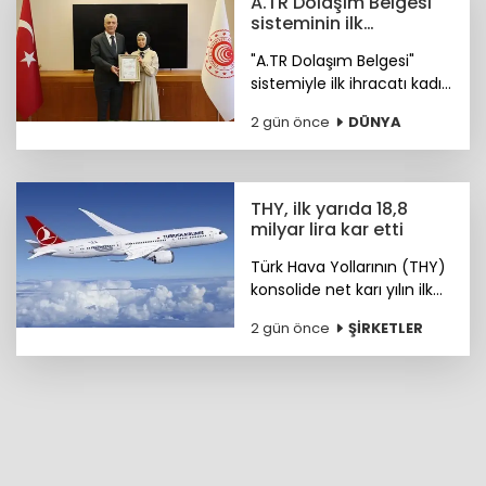
A.TR Dolaşım Belgesi
sisteminin ilk
ihracatçısı Merve
"A.TR Dolaşım Belgesi"
Özçelik oldu
sistemiyle ilk ihracatı kadın
girişimci Merve Özçelik
2 gün önce
DÜNYA
yaptı.
THY, ilk yarıda 18,8
milyar lira kar etti
Türk Hava Yollarının (THY)
konsolide net karı yılın ilk
yarısında 18 milyar 864
2 gün önce
ŞİRKETLER
milyon lira oldu.