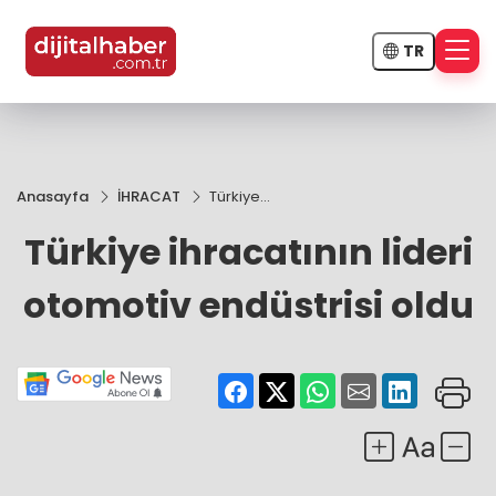
TR
Anasayfa
İHRACAT
Türkiye
ihracatının
Türkiye ihracatının lideri
lideri
otomotiv
endüstrisi
otomotiv endüstrisi oldu
oldu