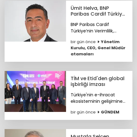
Ümit Helva, BNP
Paribas Cardif Türkiye
GMY görevine atandı
BNP Paribas Cardif
Türkiye’nin Verimlilik,
Teknoloji ve
bir gün önce
Yönetim
Operasyondan Sorumlu
Kurulu, CEO, Genel Müdür
Genel Müdür Yardımcılığı
atamaları
görevine Ümit Helva
atandı.
TİM ve Etid'den global
işbirliği imzası
Türkiye'nin e-ihracat
ekosisteminin gelişimine
katkı sunmak ve
bir gün önce
GÜNDEM
ihracatçıların küresel
pazarlardaki rekabet
gücünü artırmak amacıyla
ETİD ile TİM arasında iş
Mustafa Selcen,