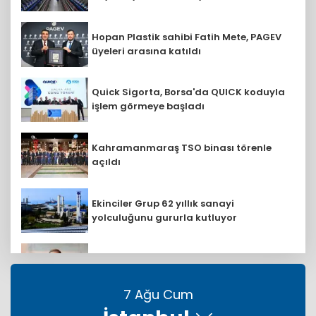
Hopan Plastik sahibi Fatih Mete, PAGEV
üyeleri arasına katıldı
Quick Sigorta, Borsa'da QUICK koduyla
işlem görmeye başladı
Kahramanmaraş TSO binası törenle
açıldı
Ekinciler Grup 62 yıllık sanayi
yolculuğunu gururla kutluyor
Mehmet Abbasoğlu: Petrol Ofisi Grubu
18. kez zirvede
7 Ağu Cum