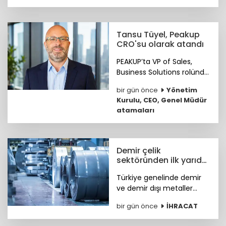
güvenlik ve erişim
çözümlerini müşterileriyle
buluşturuyor.
Tansu Tüyel, Peakup
CRO'su olarak atandı
PEAKUP’ta VP of Sales,
Business Solutions rolünde
önemli katkılar sağlayan
bir gün önce
Yönetim
Tansu Tüyel, bundan
Kurulu, CEO, Genel Müdür
sonra görevine Chief
atamaları
Revenue Officer (CRO)
olarak devam edecek.
Demir çelik
sektöründen ilk yarıda
güçlü ihracat
Türkiye genelinde demir
performansı
ve demir dışı metaller
ihracatı yılın ilk yarısında
bir gün önce
İHRACAT
yüzde 11,7 artışla 7,2 milyar
dolara, çelik ihracatı ise