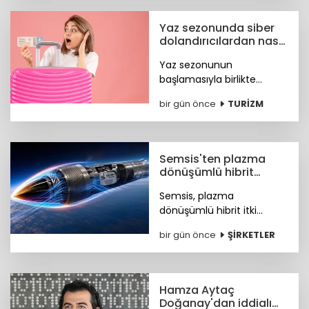
8,4 milyar dolara ulaştı.
Yaz sezonunda siber
dolandırıcılardan nasıl
korunacağız?
Yaz sezonunun
başlamasıyla birlikte
turizm sektöründeki
bir gün önce
TURİZM
hareketlilik, siber suçlular
için finansal kazanç odaklı
yeni fırsat kapıları açtı. Peki
nasıl korunacağız?
Semsis'ten plazma
dönüşümlü hibrit
motor teknolojisi
Semsis, plazma
dönüşümlü hibrit itki
sistemi konseptine ilişkin
bir gün önce
ŞİRKETLER
teknik ayrıntıları duyurdu.
Hamza Aytaç
Doğanay'dan iddialı