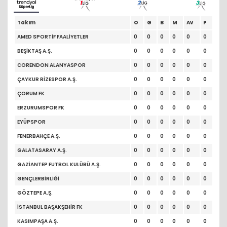
Takım
O
G
B
M
Av
P
AMED SPORTİF FAALİYETLER
0
0
0
0
0
0
BEŞİKTAŞ A.Ş.
0
0
0
0
0
0
CORENDON ALANYASPOR
0
0
0
0
0
0
ÇAYKUR RİZESPOR A.Ş.
0
0
0
0
0
0
ÇORUM FK
0
0
0
0
0
0
ERZURUMSPOR FK
0
0
0
0
0
0
EYÜPSPOR
0
0
0
0
0
0
FENERBAHÇE A.Ş.
0
0
0
0
0
0
GALATASARAY A.Ş.
0
0
0
0
0
0
GAZİANTEP FUTBOL KULÜBÜ A.Ş.
0
0
0
0
0
0
GENÇLERBİRLİĞİ
0
0
0
0
0
0
GÖZTEPE A.Ş.
0
0
0
0
0
0
İSTANBUL BAŞAKŞEHİR FK
0
0
0
0
0
0
KASIMPAŞA A.Ş.
0
0
0
0
0
0