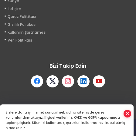
Künye
İletişim
Çerez Politikası
Gizlilik Politikası
Kullanım Şartnamesi
Veri Politikası
Bizi Takip Edin
Sizlere daha iyi hizmet sunabilmek adına sitemizde çerez
Powered by
HABER YAZILIMI
ve TURKTICARET.NET projesidir
konumlandırmaktayız. Kişisel verileriniz, KVKK ve GDPR kapsamında
Copyright© 2006-2026 Tüm hakları saklıdır.
toplanıp işlenir. Sitemizi kullanarak, çerezleri kullanmamızı kabul etmiş
olacaksınız.