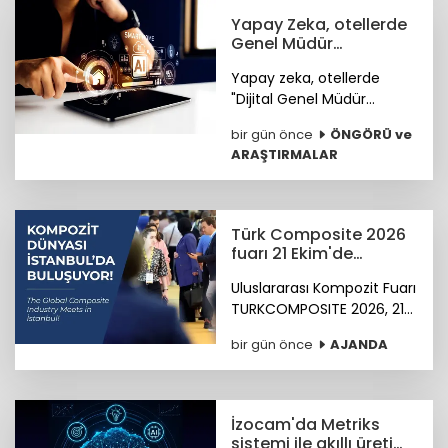
Yapay Zeka, otellerde
Genel Müdür
Yardımcısı olmaya
Yapay zeka, otellerde
hazırlanıyor
"Dijital Genel Müdür
Yardımcısı" olmaya
bir gün önce
ÖNGÖRÜ ve
hazırlanıyor.
ARAŞTIRMALAR
Türk Composite 2026
fuarı 21 Ekim'de
başlıyor
Uluslararası Kompozit Fuarı
TURKCOMPOSITE 2026, 21-
23 Ekim 2026 tarihlerinde
bir gün önce
AJANDA
İstanbul Fuar Merkezi’nde
düzenlenecek.
İzocam'da Metriks
sistemi ile akıllı üretim