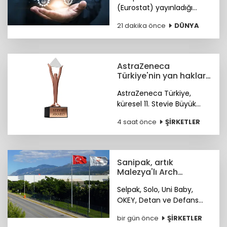
(Eurostat) yayınladığı
verilere göre, geçen yıl AB
21 dakika önce
DÜNYA
çapında AR-GE'ye yönelik
toplam kamu bütçe
tahsisi 130,2 milyar avroyu
buldu.
AstraZeneca
Türkiye'nin yan haklar
yaklaşımına
AstraZeneca Türkiye,
uluslararası ödül
küresel 11. Stevie Büyük
İşverenler Ödülleri'nde
4 saat önce
ŞİRKETLER
Bronz Stevie Ödülü'nün
sahibi oldu. Ödüller 28
Ekim'de Paris'te verilecek.
Sanipak, artık
Malezya'lı Arch
Peninsula şirketinin
Selpak, Solo, Uni Baby,
OKEY, Detan ve Defans
gibi markaları bünyesinde
bir gün önce
ŞİRKETLER
bulunduran Sanipak