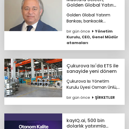
birliği protokolü imzalandı.
Golden Global Yatırım
Bankası YKÜ oldu
Golden Global Yatırım
Bankası, bankacılık
sektöründe 25 yılı aşkın
bir gün önce
Yönetim
deneyime sahip Mustafa
Kurulu, CEO, Genel Müdür
Selcen’i Yönetim Kurulu
atamaları
Üyesi olarak atadı.
Çukurova Isı'da ETS ile
sanayide yeni dönem
Çukurova Isı Yönetim
Kurulu Üyesi Osman Ünlü,
Emisyon Ticaret Sistemi
bir gün önce
ŞİRKETLER
ETS'nin sanayinin
uluslararası pazarlardaki
rekabet gücünü artırdığını
belirtti.
kayIQ.ai, 500 bin
dolarlık yatırımla