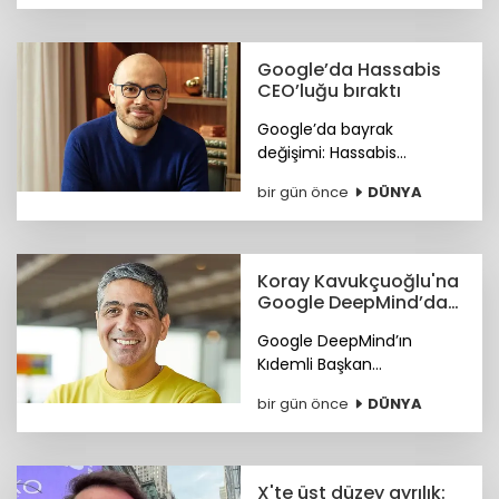
resmen Arch Peninsula
bünyesine katıldı.
Google’da Hassabis
CEO’luğu bıraktı
Google’da bayrak
değişimi: Hassabis
CEO’luğu bıraktı.
bir gün önce
DÜNYA
Koray Kavukçuoğlu'na
Google DeepMind’da
önemli görev
Google DeepMind’ın
Kıdemli Başkan
Yardımcılığı görevine Türk
bir gün önce
DÜNYA
bilim insanı Koray
Kavukçuoğlu getirildi.
X'te üst düzey ayrılık: