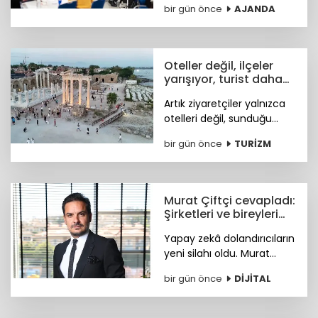
bir gün önce
AJANDA
Congress (MGMC),
Türkiye’nin MICE uzmanları
için kritik iş fırsatları
sunmaya hazırlanıyor.
Oteller değil, ilçeler
yarışıyor, turist daha
fazla deneyim istiyor
Artık ziyaretçiler yalnızca
otelleri değil, sunduğu
tarihi, doğal güzellikleri,
bir gün önce
TURİZM
sosyal yaşamı ve fiyat-
performans avantajıyla
öne çıkan ilçeleri tercih
ediyor.
Murat Çiftçi cevapladı:
Şirketleri ve bireyleri
bekleyen siber riskler
Yapay zekâ dolandırıcıların
neler?
yeni silahı oldu. Murat
Çiftçi, şirketleri ve bireyleri
bir gün önce
DİJİTAL
bekleyen siber riskler
neler? sorusunu cevapladı.