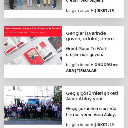
üretim teknolojileri
geliştiren Eeli Technology,
bir gün önce
ŞİRKETLER
toplam 2 milyon dolar
tutarındaki tohum öncesi
yatırım turunu tamamladı.
Gençler işyerinde
güven, adalet, önem
arıyor
Great Place To Work
araştırması güven,
hakkaniyet, psikolojik
bir gün önce
ÖNGÖRÜ ve
sağlık, anlam ve yapay
ARAŞTIRMALAR
zekâya hazır kurum
kültürünün genç çalışan
deneyimini şekillendiren
temel unsurlar olduğunu
Geçiş çözümleri şirketi
ortaya koydu.
Assa Abloy yeni
showroomunu açtı
Geçiş çözümleri alanında
hizmet veren Assa Abloy,
Ankara'da hayata geçirdiği
bir gün önce
ŞİRKETLER
yeni showroomuyla