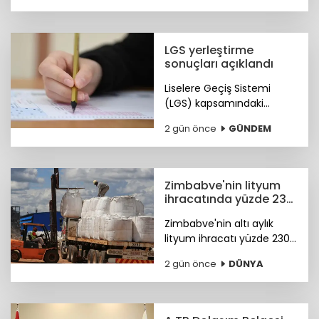
ulaştı.
LGS yerleştirme
sonuçları açıklandı
Liselere Geçiş Sistemi
(LGS) kapsamındaki
yerleştirme sonuçları
2 gün önce
GÜNDEM
"www.meb.gov.tr"
adresinden erişime açıldı.
Zimbabve'nin lityum
ihracatında yüzde 230
artış
Zimbabve'nin altı aylık
lityum ihracatı yüzde 230
oranında arttı
2 gün önce
DÜNYA