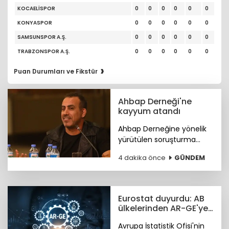
KOCAELİSPOR
0
0
0
0
0
0
KONYASPOR
0
0
0
0
0
0
SAMSUNSPOR A.Ş.
0
0
0
0
0
0
TRABZONSPOR A.Ş.
0
0
0
0
0
0
›
Puan Durumları ve Fikstür
Ahbap Derneği'ne
kayyum atandı
Ahbap Derneğine yönelik
yürütülen soruşturma
kapsamında derneğin
4 dakika önce
GÜNDEM
yönetimine kayyum
atanmasına ve tüm
faaliyetlerinin tedbiren
durdurulmasına karar
Eurostat duyurdu: AB
verildi.
ülkelerinden AR-GE'ye
130,2 milyar avro
Avrupa İstatistik Ofisi'nin