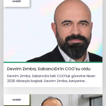
HABER
Devrim Zımba, SabancıDx’in COO'su oldu
Devrim Zımba, SabancıDx’teki COO’luk görevine Nisan
2026 itibarıyla başladı. Devrim Zımba, kariyerine
telekomünikasyon sektöründe başlayarak yaklaşık 10 yıl
boyunca Turkcell bünyesinde farklı liderlik rolleri
üstlendi. Turkcell’de Senior Program Manager, Manager
HABER
of IT Governance Financials & Outsource Management
ve son olarak Manager of Technology Group