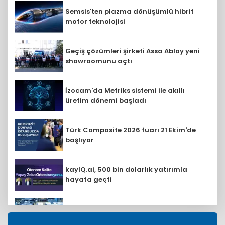
Semsis'ten plazma dönüşümlü hibrit
motor teknolojisi
Geçiş çözümleri şirketi Assa Abloy yeni
showroomunu açtı
İzocam'da Metriks sistemi ile akıllı
üretim dönemi başladı
Türk Composite 2026 fuarı 21 Ekim'de
başlıyor
kayIQ.ai, 500 bin dolarlık yatırımla
hayata geçti
Demir çelik sektöründen ilk yarıda
güçlü ihracat performansı