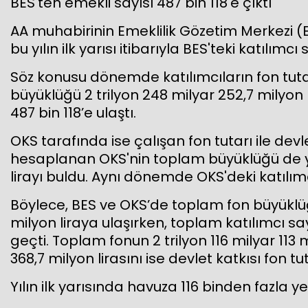
BES'ten emekli sayısı 487 bin 118'e çıktı
AA muhabirinin Emeklilik Gözetim Merkezi (E
bu yılın ilk yarısı itibarıyla BES'teki katılımc
Söz konusu dönemde katılımcıların fon tutarı
büyüklüğü 2 trilyon 248 milyar 252,7 milyon l
487 bin 118’e ulaştı.
OKS tarafında ise çalışan fon tutarı ile devl
hesaplanan OKS'nin toplam büyüklüğü de yılın
lirayı buldu. Aynı dönemde OKS'deki katılımc
Böylece, BES ve OKS’de toplam fon büyüklüğü y
milyon liraya ulaşırken, toplam katılımcı sa
geçti. Toplam fonun 2 trilyon 116 milyar 113 m
368,7 milyon lirasını ise devlet katkısı fon tu
Yılın ilk yarısında havuza 116 binden fazla ye