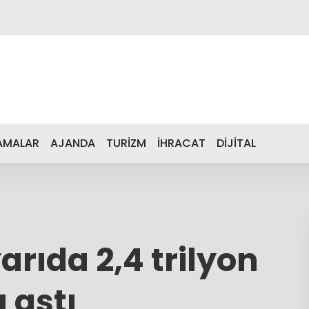
AMALAR
AJANDA
TURİZM
İHRACAT
DİJİTAL
arıda 2,4 trilyon
ı aştı