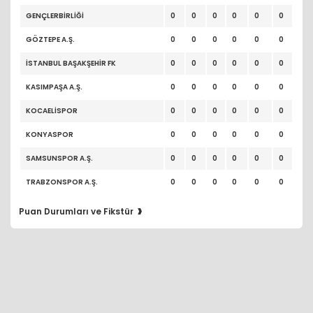
GENÇLERBİRLİĞİ
0
0
0
0
0
0
GÖZTEPE A.Ş.
0
0
0
0
0
0
İSTANBUL BAŞAKŞEHİR FK
0
0
0
0
0
0
KASIMPAŞA A.Ş.
0
0
0
0
0
0
KOCAELİSPOR
0
0
0
0
0
0
KONYASPOR
0
0
0
0
0
0
SAMSUNSPOR A.Ş.
0
0
0
0
0
0
TRABZONSPOR A.Ş.
0
0
0
0
0
0
›
Puan Durumları ve Fikstür