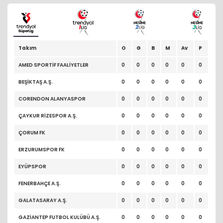
Takım
O
G
B
M
Av
P
AMED SPORTİF FAALİYETLER
0
0
0
0
0
0
BEŞİKTAŞ A.Ş.
0
0
0
0
0
0
CORENDON ALANYASPOR
0
0
0
0
0
0
ÇAYKUR RİZESPOR A.Ş.
0
0
0
0
0
0
ÇORUM FK
0
0
0
0
0
0
ERZURUMSPOR FK
0
0
0
0
0
0
EYÜPSPOR
0
0
0
0
0
0
FENERBAHÇE A.Ş.
0
0
0
0
0
0
GALATASARAY A.Ş.
0
0
0
0
0
0
GAZİANTEP FUTBOL KULÜBÜ A.Ş.
0
0
0
0
0
0