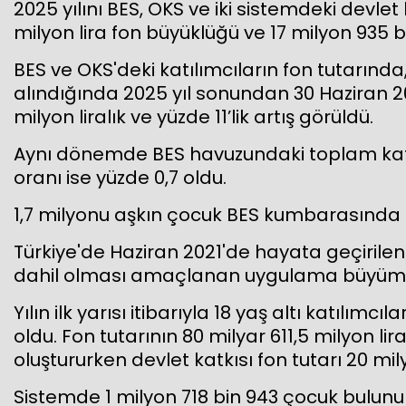
2025 yılını BES, OKS ve iki sistemdeki devlet
milyon lira fon büyüklüğü ve 17 milyon 935 b
BES ve OKS'deki katılımcıların fon tutarında,
alındığında 2025 yıl sonundan 30 Haziran 
milyon liralık ve yüzde 11’lik artış görüldü.
Aynı dönemde BES havuzundaki toplam katılım
oranı ise yüzde 0,7 oldu.
1,7 milyonu aşkın çocuk BES kumbarasında 10
Türkiye'de Haziran 2021'de hayata geçirilen
dahil olması amaçlanan uygulama büyüm
Yılın ilk yarısı itibarıyla 18 yaş altı katılımc
oldu. Fon tutarının 80 milyar 611,5 milyon liras
oluştururken devlet katkısı fon tutarı 20 mil
Sistemde 1 milyon 718 bin 943 çocuk bulunur